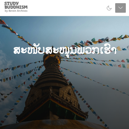
Close
Study
Buddhism
Home
ສະໜັບສະໜຸນພວກເຮົາ