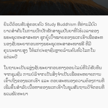
ຍິນ​ດີ​ຕ້ອນ​ຮັບ​ສູ່​ຄອບ​ຄົວ Study Buddhism ​ທີ່​ທ່ານ​ມີ​ບົດ​
ບາດ​ສໍາ​ຄັນ​ໃນ​ການ​ປົກ​ປັກ​ຮັກ​ສາ​ພູມປັນ​ຍາ​ທີ່​ໄຮ້ເວລາ​ຂອງ​
ພຣະພຸດທະສາສະໜາ ຊຸກຍູ້ເປົ້າໝາຍຂອງພວກເຮົາເພື່ອສະຫ
ນອງຊັບພະຍາກອນທາງພຣະພຸດທະສາສະໜາຟຣີ ທີ່ມີ
ຄຸນນະພາບສູງ ໃຫ້ແກ່ປະຊາຊົນຫຼາຍລ້ານຄົນທົ່ວໂລກໃນ
ແຕ່ລະປີ
ໃນຖານະເປັນແຫຼ່ງຊັບພະຍາກອນທາງອອນໄລນ໌ທີ່ໄດ້ຮັບທຶນ
ຈາກຊຸມຊົນ ການບໍລິຈາກເປັນສິ່ງຈໍາເປັນເພື່ອຂະຫຍາຍການ
ເຂົ້າເຖິງຂອງພວກເຮົາ ແລະ ຕອບສະຫນອງຄວາມຕ້ອງການທີ່
ເພີ່ມຂຶ້ນສໍາລັບເນື້ອຫາຂອງພວກເຮົາໃນພູມສັນຖານດິຈິຕອນທີ່
ພວມພັດທະນາ