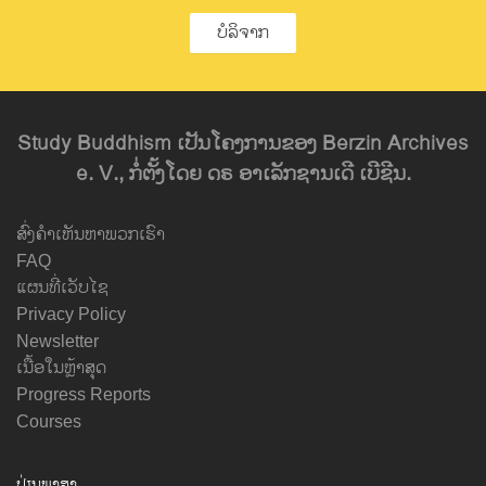
ບໍລິຈາກ
Study Buddhism ເປັນໂຄງການຂອງ Berzin Archives
e. V., ກໍ່ຕັ້ງໂດຍ ດຣ ອາເລັກຊານເດີ ເບີຊີນ.
ສົ່ງຄຳເຫັນຫາພວກເຮົາ
FAQ
ແຜນທີ່ເວັບໄຊ
Privacy Policy
Newsletter
ເນື້ອໃນຫຼ້າສຸດ
Progress Reports
Courses
ປ່ຽນພາສາ