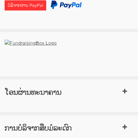
ບໍລິຈາກຜ່ານ PayPal
ໂອນຜ່ານທະນາຄານ
ການບໍລິຈາກສືບມໍລະດົກ