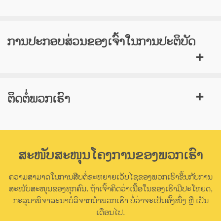
ການປະກອບສ່ວນຂອງເຈົ້າໃນການປະຕິບັດ
ຕິດຕໍ່ພວກເຮົາ
ສະໜັບສະໜຸນໂຄງການຂອງພວກເຮົາ
ຄວາມສາມາດໃນການສືບຕໍ່ຂະຫຍາຍເວັບໄຊຂອງພວກເຮົາຂຶ້ນກັບການ
ສະໜັບສະໜຸນຂອງທຸກຄົນ. ຖ້າເຈົ້າຄິດວ່າເນື້ອໃນຂອງເຮົາມີປະໂຫຍດ,
ກະລຸນາພິຈາລະນາບໍລິຈາກນຳພວກເຮົາ ບໍ່ວ່າຈະເປັນຄັ້ງໜຶ່ງ ຫຼື ເປັນ
ເດືອນໄປ.