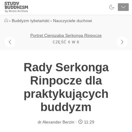
Close
Study
Buddhism
Home
›
Buddyzm tybetański
›
Nauczyciele duchowi
Portret Cienszaba Serkonga Rinpocze
CZĘŚĆ 6 W 8
Rady Serkonga
Rinpocze dla
praktykujących
buddyzm
dr Alexander Berzin
11:29