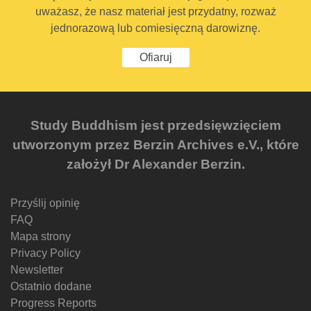
uważasz, że nasz materiał jest przydatny, rozważ
jednorazową lub comiesięczną darowiznę.
Ofiaruj
Study Buddhism jest przedsięwzięciem
utworzonym przez Berzin Archives e.V., które
założył Dr Alexander Berzin.
Przyślij opinię
FAQ
Mapa strony
Privacy Policy
Newsletter
Ostatnio dodane
Progress Reports