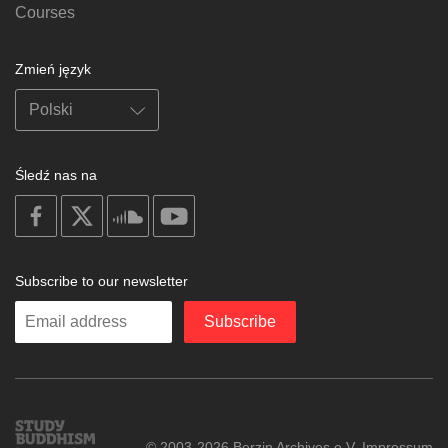
Courses
Zmień język
Śledź nas na
on
on
on
on
facebook
X
soundcloud
youtube
Subscribe to our newsletter
Enter
Subscribe
your
email
Study
© 2003-2026 Berzin Archives e.V.
Impressum