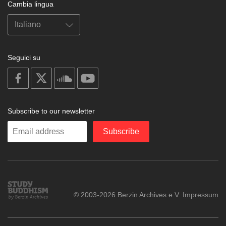
Cambia lingua
Seguici su
on
on
on
on
facebook
X
soundcloud
youtube
Subscribe to our newsletter
Enter
Subscribe
your
email
Study
© 2003-2026 Berzin Archives e.V.
Impressum
Buddhism
Home