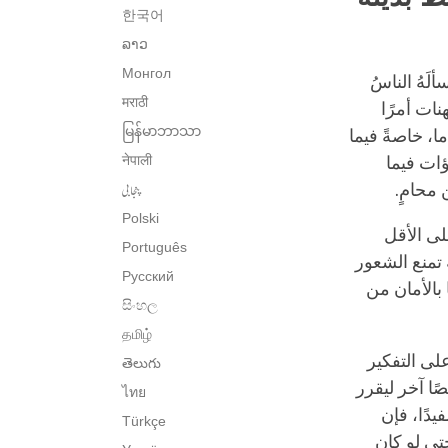
한국어
ລາວ
Монгол
َهُ الناسُ
मराठी
نات أمرًا
မြန်မာဘာသာ
ا، خاصةً فيما
नेपाली
ؤات فيما
پنجابی
 محامٍ.
Polski
لى الأقل
Português
 تمنع الشعور
Русский
بالأمان من
සිංහල
தமிழ்
لى التفكير
తెలుగు
ا آخر ليقرر
ไทย
دًا، فإن
Türkçe
تى لو كان