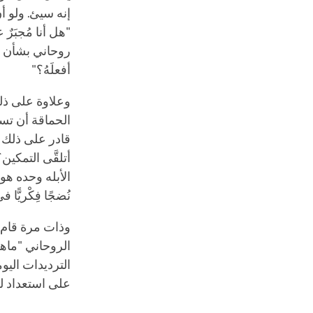
إنه سيئ. ولو أ
"هل أنا مُجبَر
روحاني بشأن مث
أفعلَهُ؟"
وعلاوة على ذلك
الحماقة أن تسأ
قادر على ذلك أ
أتلقَّى التمكي
الأبله وحده هو
نُضجًا فِكْريًّ
وذات مرة قام 
الروحاني "ماها
الترديدات اليوم
على استعداد لف