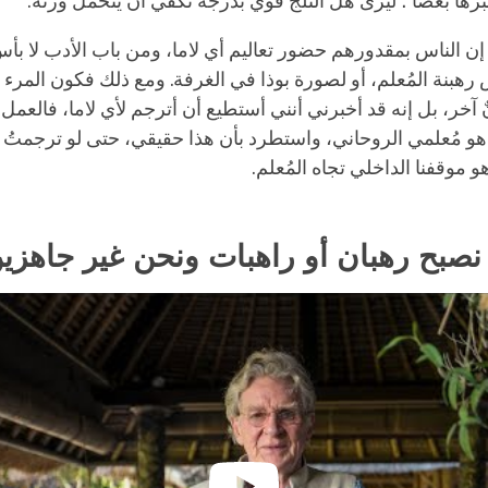
برها بعصا ؛ ليرى هل الثلج قوي بدرجة تكفي أن يتحمل وزنَه.
إن الناس بمقدورهم حضور تعاليم أي لاما، ومن باب الأدب لا بأ
س رهبنة المُعلم، أو لصورة
بوذا
في الغرفة. ومع ذلك فكون المرء تلم
 آخر، بل إنه قد أخبرني أنني أستطيع أن أترجم لأي لاما، فالعم
 هو مُعلمي الروحاني، واستطرد بأن هذا حقيقي، حتى لو ترجمتُ 
 هو موقفنا الداخلي تجاه المُعلم.
نصبح رهبان أو راهبات ونحن غير جاهزي