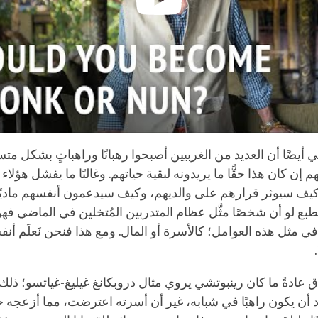
أيضًا أن العديد من الغربيين أصبحوا رهبانًا وراهباتٍ بشكل مت
إن كان هذا حقًّا ما يريدونه لبقية حياتهم. وغالبًا ما يفشل هؤلا
كيف سيوثر قرارهم على والديهم، وكيف سيدعمون أنفسهم ماديً
طبع لو أن شخصًا مثَّل عظام المتدربين المُتخلين في الماضي فهو
ي مثل هذه العوامل؛ كالأسرة أو المال. ومع هذا فنحن نَعلَم أنفسنا
.
 عادةً ما كان رينبوتشي يروي مثال دروبكانغ غيليغ-غياتسو؛ ذلك 
اد أن يكون راهبًا في شبابه، غير أن أسرته اعترضت، مما أزعجه جدً