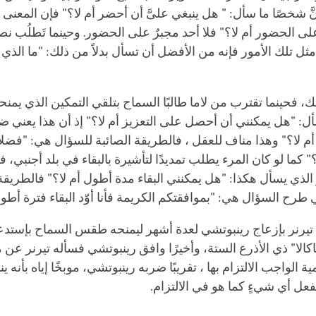
نَّ شخصًا ما سأل: " هل ينبغي علىَّ أن أحضر أم لا؟" فإن المعنى
ٌ على الحضور أم لا؟" فلا أحد مجبرٌ على الحضور. وحينما تَطلُب ن
ل تلك الأمور فإنه من الأفضل أن تسأل بدلاً من ذلك: "ما الذي
، فحينما تقترب من لاما طالبًا السماح بتلقي التمكين الذي يمنح
ل: "هل يمكنني أن أحصل على التعزيز أم لا؟" إذ أن هذا يعني ضمنً
م لا؟" وهذا مناف للعقل ، فالطريقة الصائبة للسؤال هي: "فضلا
ن؟" كما لو كان المرء يطلب تمديدًا لتأشيرة بالبقاء في بلد أجنبي
 الذي يسأل هكذا: "هل يمكنني البقاء مدة أطول أم لا؟" فالطريق
ا في طرح السؤال هي: "بموافقتكم الكريمة فأنا أوّد البقاء فترة أطو
تيرنر بإزعاج رينبوتشي لعدة أشهر ليمنحه طقس السماح بإستدع
كالا" ذي الأذرع الستة، وأخيرًا وافق رينبوتشي فسأله تيرنر عن م
ية الواجب الالتزام بها ، تقريبًا ضربه رينبوتشي، موبخًا إياه بأنه 
عل أي شيءٍ كما هو في الالتزام.