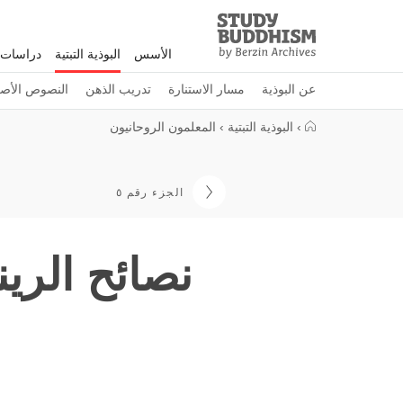
Study
Clos
Buddhism
الأسس
البوذية التبتية
دراسات 
Home
عن البوذية
مسار الاستنارة
تدريب الذهن
النصوص الأصل
›
البوذية التبتية
›
المعلمون الروحانيون
الجزء رقم ٥
نصائح الرين