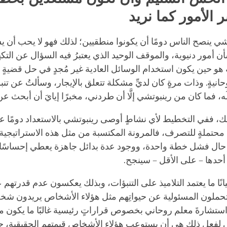
ر الأمور كما نريد
شي ينصح الناس دومًا أن يكونوا منطقيين؛ لذلك فهو لا يحب أن يسأل
ن أمور دنيوية، والموقف الوحيد الذي يعتبرُ فيه السؤال عن التكه
ه هو حين يكون استخدام الوسائل العادية
غير
مُجدٍ في حل قضيةٍ م
حانيةٍ. وذات مرةٍ كان لديِّ مشكلة تتعلق بالإيجار، وسألتُ عن تنب
ْلُه، فما كان من رينبوتشي إلَّا أن طردني، مخبرًا إيايَ أن أبحث عن
ك، ففي التخطيط لأي نشاطٍ أوصى رينبوتشي بالاستعداد دومًا ع
 محتملةٍ للتصرف، فالمرونة المكتسبة من مثل هذه الاستراتيجية
 حال فشل خطة واحدة، ووجود عدة بدائل جاهزة يعطي إحساسًا 
 أحدها – على الأقل – سينجح.
نًا ما يعتمد التلاميذ على التنبؤات، وبذلك يعكسون عدم قدرتهم ع
تحملون المسئولية عن حيواتِهم مثل هؤلاء الأشخاص يريدون شخصً
ستشارةَ معلم روحاني بخصوص قراراتٍ رئيسية غالبًا ما يكون مفي
لى لفعل ذلك هي أن يستوعب هؤلاء الأشخاص قيمتهم الحقيقية، ح