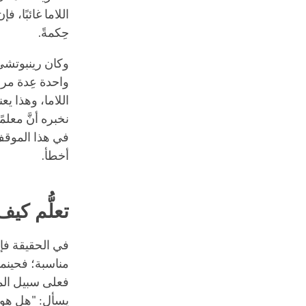
اللاما غائبًا، 
حِكمةً.
وكان رينبوتشي 
واحدة عِدة مرات
اللاما، وهذا يع
نخبره أنَّ معلم
في هذا الموقف
أخطأ.
تعلُّم كي
في الحقيقة فإن
مناسبة؛ فحينما 
فعلى سبيل ال
يسأل: "هل هو 