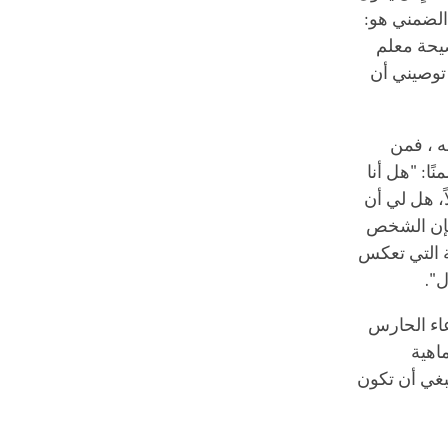
 الضمني هو:
صيحة معلم
 توصيني أن
ه ، فمن
ا: "هل أنا
ً، هل لي أن
، فإن الشخص
ة التي تعكس
ل".
اء الحارس
اهية
ينبغي أن تكون