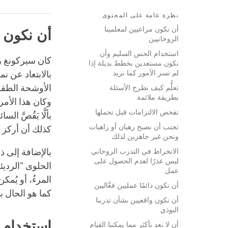
نظرة عامة على المحتوى
أن نكون مراعيين لمعلمينا
أن نكون م
الروحانيين
استخدام الحس السليم وأن
كان سيركونغ ري
نكون مستعدين بخطط بديلة إذا
لم تسر الأمور كما نريد
بالابتعاد عن 
الأوشحة الطقس
تعلُّم كيف نطرح الأسئلة
بطريقة ملائمة
وكان هذا الأمر
تفحص الالتزامات قبل تحملها
بألَّا يَقُصَّ
تجنب أن نصبح رهبان أو راهبات
كذلك أن أركز عل
ونحن غير جاهزين لذلك
الانخراط في التدرب الروحاني
بالإضافة إلى ذ
ليس عذرًا لعدم الحصول على
الحلوى "الرديئة"
عمل
المرءُ، أو يُم
أن نكون دائمًا عمليين فعَّاليين
كما هو الحال بال
أن نكون واقعيين بشأن تدربنا
البوذي
استخدام 
أن لا نعد بأكثر مما يمكننا القيام