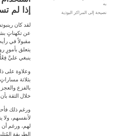
به
إذا لم تس
نصيحة إلى المراكز البوذية
لقد كان رينبوت
عن تكهناتٍ بشأ
مقبولاً في رأي
يتعلق بأمورٍ رو
ينبغي عليَّ فِع
وعلاوة على ذل
بثلاثة مساراتٍ
بالفزع والعجز
خلال الثقة بأن
ورغم ذلك فأحيا
لأنفسهم، ولا ي
لهم، ورغم أن ا
الطريقة المُث