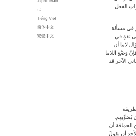
Українська
اتِ الفعل
اُردو
Tiếng Việt
简体中文
م في مسألة
ى ثقةٍ في
繁體中文
ال لاما أن
ّ وَضْع اللاما
ني الآخر قد
طريقة
ُصَوِّبهم.
ن الحماقة أن
أحدٍ أن يقولَ