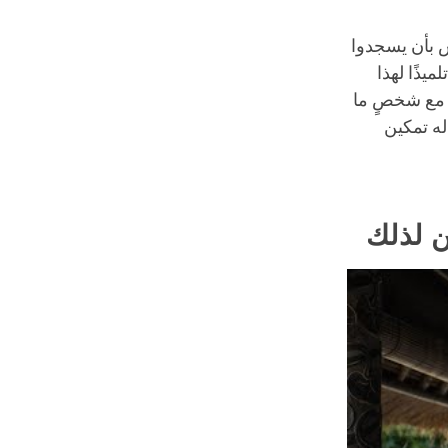
س بأن يسجدوا
يذًا لهذا
ل مع شخصٍ ما
له تمكين
ن لذلك