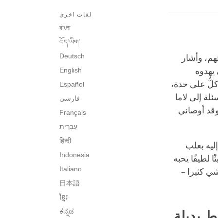
لغات اخرى
বাংলা
བོད་ཡིག་
Deutsch
هم، وأشار
يهدوه
English
لٌّ على حدة،
Español
لة إلى لاما
فارسی
 وقد أوصاني
Français
עִבְרִית‎
हिन्दी
إليه بعلب
Indonesia
ا لطيفًا يحبه
Italiano
شي كثيرا –
日本語
ខ្មែរ
ಕನ್ನಡ
 بديلة