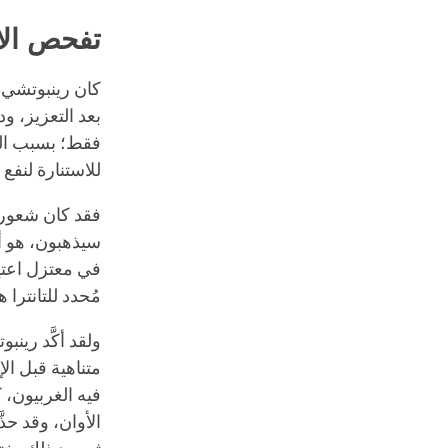
تفحص الال
كان رينبوتشي ف
بعد التعزيز، و
فقط؛ بسبب الر
للاستنارة لنفع 
فقد كان شعور 
سيذهبون، هو أمر
في معتزل اعتي
مُحدد للتانترا ه
ولقد أكَّد رينب
متناهية قبل الإ
فيه الغربيون، 
الأوان، وقد ح