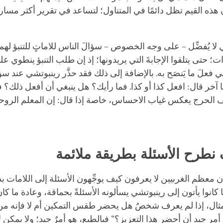
فإن هذه القيم تظل دائمًا في المتناول؛ لتساعد في تقرير أكثر مسار
لا يُفضِّل – على وجه الخصوص – سؤالَ الناس للاماتٍ للتنبؤ له
؛ حتى يتلقوا الإجابةَ التي يريدونها؛ إذ إن طلب التنبؤ ينطوي عل
ني فعلَ ما يَنصَح به. بالإضافة إلى ذلك فقد حذَّر رينبوتشي عند سؤ
ًا آخر قال: افعل كذا أو كذا. فما رأيك؟ هل ينبغي أن أفعل ذلك؟ فإنَ
 الحرج يعكس غياب الاحساس، خاصة إذا قال: إن المعلم الروحا
ف نطرح الأسئلة بطريقة ملائمة
 معظم الغربيين لا يعرفون كيف يوجِّهون الأسئلة إلى اللامات ب
كانوا يأتون إلى رينبوتشي يسألونه الأسئلةً بحماقة، وعادة ما كان ي
مثال، إذا لم يعرف شخصٌ هل يحضر طقس
التمكين
أم لا فإنه م
أمر جيد أن أحضر هذا
التعزيز
؟" فبالطبع، هو أمرٌ جيد؛ ولا يمكن ل