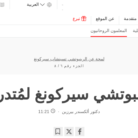
متقدمة
عن الموقع
تبرع
ية
المعلمون الروحانيون
لمحة عن الرينبوتشي تسينشاب سيركونغ
الجزء رقم ٦ / ٨
بوتشي سيركونغ لمُتدر
دكتور ألكسندر بيرزين
11:21