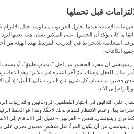
تزامات قبل تحملها
ي غاية الإستياء عندما يحاول الغربيون مساومته حيال الالتزام ب
دائمًا ما كان يؤكد أن الحصول على التمكين بشأن هيئة بعينها لبوذ
غبة المخلصة للانخراط في التدريب المرتبط بهذه الهيئة من أ
جميع الكائنات .
رينبوتشي أن مجرد الحضور من أجل "ذبذباتٍ طيبةٍ"، أو بسبب أن
 مناف للعقل. وهناك أمرٌ آخر اعتبره غير ملائم؛ وهو الذهاب بِنِي
ادي قصير، ثم نسيان كل شيءٍ عن التدرب على
التأمل
؛ إذ أن ال
و إلتزام إلى الأبد.
وتشي على التدقيق في اختيار المُعلمين الروحانيين والتدريبات الرو
نخراط بها، وعدم الانتظار للقيام بذلك لاحقًا. وهذا هو الخطأ الرئ
كما يرى رينبوتشي. فنحن – الغربيين – نميل إلى الاندفاع إلى الأش
ذَّر رينبوتشي من أن يكون المرءُ مثل شخصٍ مجنون يجري على ب