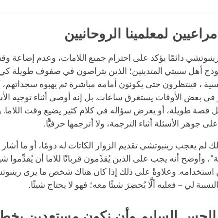
Bookmark
Share
on
facebook
راعيين لمعلمينا الروحانيين
نبوتشي دائمًا يؤكد على احترام جميع اللامات، وعدم إضاعة وقت
نموذج أهل سبيتي المتدينين؛ الذين يتراصون في صفوف طويلة كي 
ية ، فينتظرون حتى يكونون أمامه مباشرة ثم يهبوه سجداتهم، ك
 في بعض الأوقات يستغرق ساعات. بل إنه أوصى أثناء توجيه الأسئ
 السائل قصة طويلة، أو يعرض سؤاله في كلام كثير يضيع وقت اللاما.
ى جوهر الأسئلة أثناء الترجمة، ولا أترجمها حرفيًّا.
لك لم يعجب رينبوتشي تقديم الزوار الكاتات له دومًا، أو ما أشار 
، وأوضح أنه يجب على الذين يُقدِّمون قربانًا للاما أن يُقدِّموا شيئً
كن استخدامه. وعلاوةً على ذلك إذا كان هناك شخص ما يرى رينبوت
نسبة لي – فعليه ألَّا يُحضِرَ شيئًا معه؛ فهو لا يحتاج شيئًا.
الحس السليم وأن نكون مستعدين بخطط