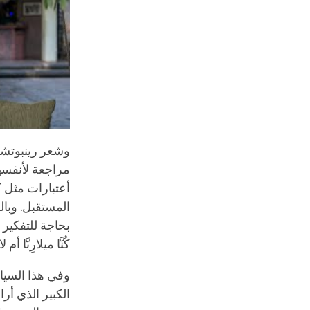
وشعر رينبوتشي 
مراجعة لأنفسهم 
أعتبارات مثل 
المستقبل. وبال
بحاجة للتفكير ف
كُنَّا ميلارِبَّا أم لا
وفي هذا السياق
الكبير الذي أر