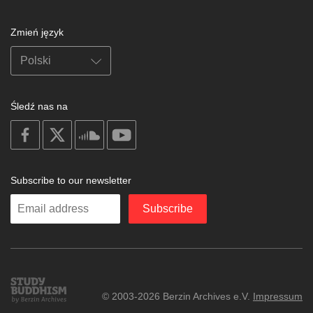
Zmień język
Śledź nas na
on
on
on
on
facebook
X
soundcloud
youtube
Subscribe to our newsletter
Enter
Subscribe
your
email
Study
© 2003-2026 Berzin Archives e.V.
Impressum
Buddhism