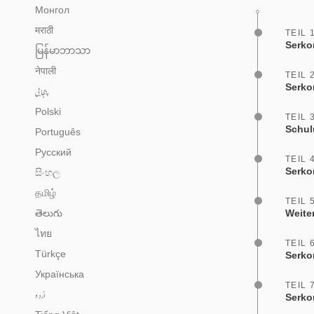
Монгол
मराठी
TEIL 
Serko
မြန်မာဘာသာ
नेपाली
TEIL 
Serko
پنجابی
Polski
TEIL 
Schul
Português
Русский
TEIL 
Serko
සිංහල
தமிழ்
TEIL 
తెలుగు
Weite
ไทย
TEIL 
Türkçe
Serko
Українська
TEIL 
اُردو
Serko