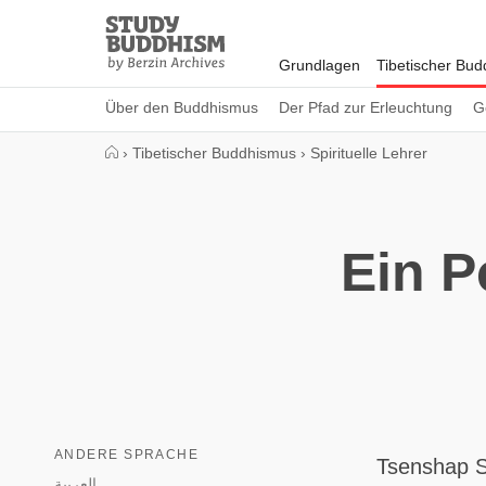
Close
Study
Buddhism
Grundlagen
Tibetischer Bu
Home
Über den Buddhismus
Der Pfad zur Erleuchtung
G
›
Tibetischer Buddhismus
›
Spirituelle Lehrer
Ein P
ANDERE SPRACHE
Tsenshap S
العربية