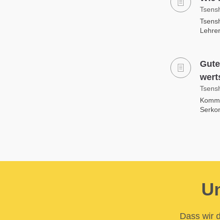
Tsens
Tsens
Lehrer
Gute
wert
Tsens
Komme
Serkon
Un
Dass wir d