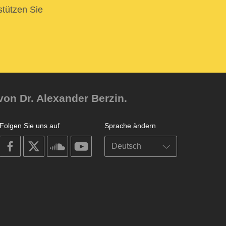
stützen Sie
von Dr. Alexander Berzin.
Folgen Sie uns auf
Sprache ändern
on
on
on
on
facebook
X
soundcloud
youtube