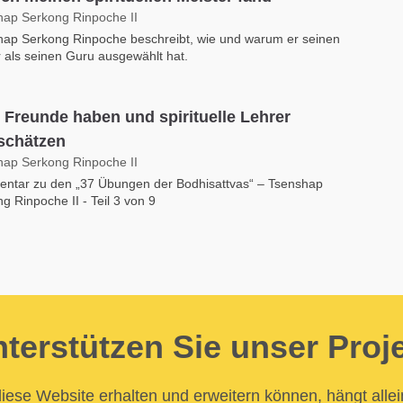
hap Serkong Rinpoche II
hap Serkong Rinpoche beschreibt, wie und warum er seinen
 als seinen Guru ausgewählt hat.
 Freunde haben und spirituelle Lehrer
schätzen
hap Serkong Rinpoche II
ntar zu den „37 Übungen der Bodhisattvas“ – Tsenshap
g Rinpoche II - Teil 3 von 9
terstützen Sie unser Proj
iese Website erhalten und erweitern können, hängt allei