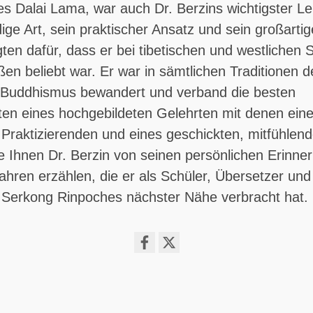
des Dalai Lama, war auch Dr. Berzins wichtigster Le
ge Art, sein praktischer Ansatz und sein großartig
en dafür, dass er bei tibetischen und westlichen 
en beliebt war. Er war in sämtlichen Traditionen d
n Buddhismus bewandert und verband die besten
ten eines hochgebildeten Gelehrten mit denen ein
Praktizierenden und eines geschickten, mitfühlen
e Ihnen Dr. Berzin von seinen persönlichen Erinne
hren erzählen, die er als Schüler, Übersetzer und
n Serkong Rinpoches nächster Nähe verbracht hat.
Share
on
facebook