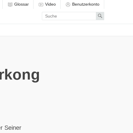
Glossar
Video
Benutzerkonto
Enter
Search
search
term
erkong
r Seiner