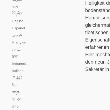
Heiligkeit 
বাংলা
bodenständi
བོད་ཡིག་
Humor sorgt
English
gleichermaß
Español
tibetische
فارسی
Eigenschaf
Français
erfahrenen 
Hier möcht
हिन्दी
den neun Ja
Indonesia
Sekretär i
Italiano
日本語
ខ្មែរ
ಕನ್ನಡ
한국어
ລາວ