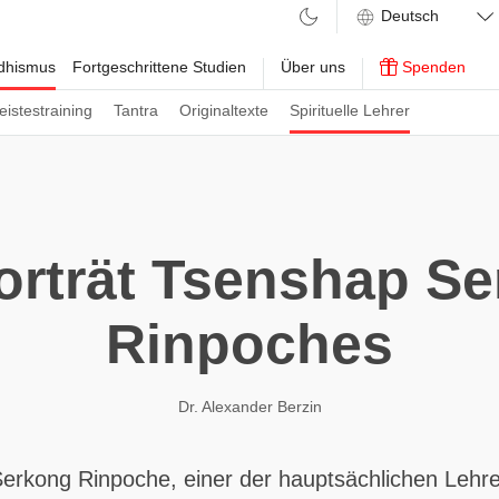
ddhismus
Fortgeschrittene Studien
Über uns
Spenden
eistestraining
Tantra
Originaltexte
Spirituelle Lehrer
orträt Tsenshap S
Rinpoches
Dr. Alexander Berzin
erkong Rinpoche, einer der hauptsächlichen Lehre