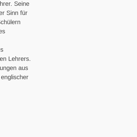
hrer. Seine
er Sinn für
Schülern
es
es
den Lehrers.
rungen aus
 englischer