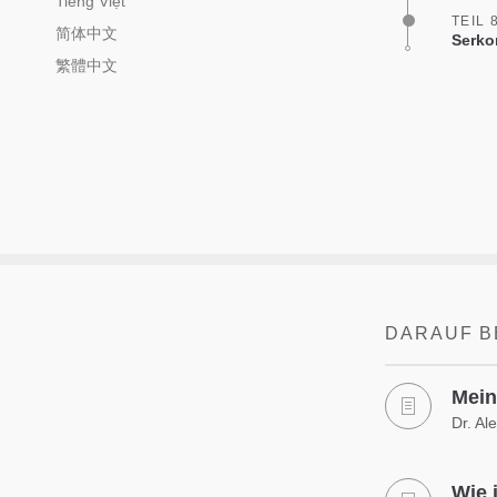
Tiếng Việt
TEIL 
简体中文
Serko
繁體中文
DARAUF B
Mein
Dr. Al
Wie 