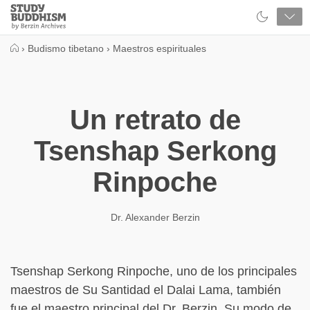
Close
Study
Buddhism
Home
›
Budismo tibetano
›
Maestros espirituales
Un retrato de
Tsenshap Serkong
Rinpoche
Dr. Alexander Berzin
Tsenshap Serkong Rinpoche, uno de los principales
maestros de Su Santidad el Dalai Lama, también
fue el maestro principal del Dr. Berzin. Su modo de