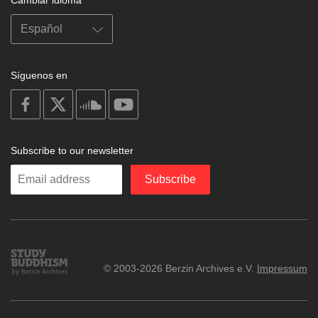
Cambiar idioma
Síguenos en
on
on
on
on
facebook
X
soundcloud
youtube
Subscribe to our newsletter
Enter
Subscribe
your
email
Study
© 2003-2026 Berzin Archives e.V.
Impressum
Buddhism
Home