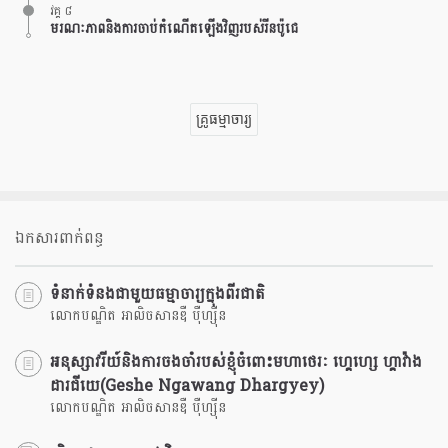
វគ្គ ៨
មរណៈភាពនិងការចាប់កំណើតឡើងវិញរបស់រីនប៉ូជេ
គ្រូធម្មាចារ្យ
ឯកសារពាក់ពន្ធ
ទំនាក់ទំនងជាមួយធម្មាចារ្យក្នុងពីរជាតិ
លោកបណ្ឌិត អាលិចសានឌឺ បុឺហ្សុីន
អនុស្សាវរីយ៍និងការចងចាំរបស់ខ្ញុំចំពោះមហាថេរៈ ហ្គេហ្សេ ហ្គាវ៉ាង
ដារជីយេ(Geshe Ngawang Dhargyey)
លោកបណ្ឌិត អាលិចសានឌឺ បុឺហ្សុីន