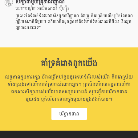
សិក្សាជាមួយគ្រូខាងវិញ្ញាណ
លោកបណ្ឌិត អាលិចសានឌឺ បុឺហ្សុីន
ប្រភេទនៃទំនាក់ទំនងរវាងសិស្សខាងវិញ្ញាណ និងគ្រូ គឺអាស្រ័យលើកម្រិតនៃគុណ
វុឌ្ឍិរបស់ភាគីនីមួយៗ ហើយវាមិនដូចគ្នាទៅនឹងទំនាក់ទំនងរវាងអតិថិជន និងអ្នក
ព្យាបាលនោះទេ។
គាំទ្រគំរោងពួកយើង
លទ្ធភាពក្នុងការរក្សា និងពង្រីកបន្ថែមនូវគេហទំព័ររបស់យើង គឺវាអាស្រ័យ
ទាំងស្រុងទៅលើការគាំទ្ររបស់លោកអ្នក។ ប្រសិនបើលោកអ្នកយល់ថា
ឯកសារសិក្សារបស់យើងមានសារប្រយោជន៏ សូមធ្វើការបរិចាកទាន
មួយដង ឬក៏បរិចាកទានក្នុងមួយខែមួងដងក៏បាន៕
បរិច្ចាគទាន