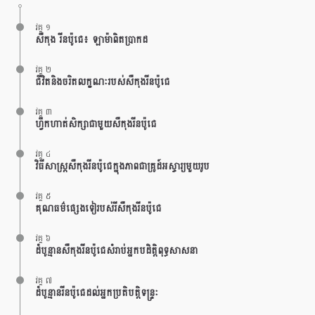
វគ្គ ១
សឺកុង រីនប៉ូជេ៖ ឡាម៉ាពិតប្រាកដ
វគ្គ ២
ជីវិតនិងចរិតលក្ខណៈរបស់សឺកុងរីនប៉ូជេ
វគ្គ ៣
ហ្វឹកហាត់សិក្សាជាមួយសឺកុងរីនប៉ូជេ
វគ្គ ៤
វិធីសាស្រ្តសឺកុងរីនប៉ូជេក្នុងភាពជាគ្រូដ៍អស្ចារ្យមួយរូប
វគ្គ ៥
គុណធម៌ផ្សេងទៀរបស់រីសឺកុងរីនប៉ូជេ
វគ្គ ៦
ដំបូន្មានសឺកុងរីនប៉ូជេសំរាប់អ្នកបដិត្តិពុទ្ធសាសនា
វគ្គ ៧
ដំបូន្មានរីនប៉ូជេដល់អ្នកប្រតិបត្តិទន្រ្ទៈ