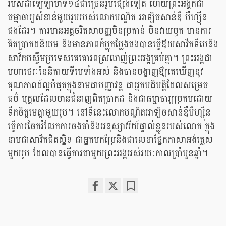
របស់ដាឡៃឡាម៉ាទី១៤ជាច្រើនរូបផ្សេងទៀត ហើយព្រះអង្គក៍ជា
ធម្មាចារ្យសំខាន់មួយរូបរបស់លោកបណ្ឌិត អាឡិចសាន់ឌឺ បឺហ្ស៊ីន
ផងដែរ។ ការមានអត្តចរិតសាមញ្ញមិនប្រកាន់ មិនវាយឫក មានការ
គិតប្រាកដនិយម និងមានភាពកំប្លុកប្លែងផងបានធ្វើឳយសាវ័កទីបេនិង
សាវ័កបស្ចឹមប្រទេសគេគោរពស្រលាញ់ព្រះអង្គគ្រប់គ្នា។ ព្រះអង្គជា
មហាថេរៈនៃនិកាយទីបេទាំងអស់ និងបានបង្ហាញឳ្យគេឃើញនូវ
គុណភាពដ៍ល្អបំផុតក្នុងនាមជាបញ្ញាវន្ត ជាអ្នកបដិបត្តិដែលសម្រេច
ធម៌ បុគ្គលដែលមានជំនាញពិតប្រាកដ និងជាធម្មាចារ្យប្រកបដោយ
ទឹកចិត្តមេត្តាមួយរូប។ នៅទីនេះលោកបណ្ឌិតអាឡិចសាន់ឌឺបឺហ្ស៊ីន​
ធ្វើការចែករំលែកការចងចាំនិងអនុស្សាវរីយ៍ផ្ទាល់ខ្លួនរបស់លោក ក្នុង
នាមជាសាវ័កជិតស្និទ ជាអ្នកបកប្រែនិងជាលេខាផ្នែកភាសាអង់គ្លេស
មួយរូប ដែលបានធ្វើការជាមួយព្រះអង្គអស់រយៈកាលប្រាំបួនឆ្នាំ។
Share
Bookmark
on
facebook