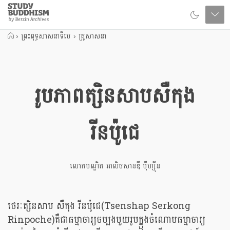
Close
Study
Buddhism
Home
›
ព្រះពុទ្ធសាសនាទីបេ
›
គ្រូសាសនា
រូបភាពត្សិនសាបសឺកុង
រីនប៉ូជេ
លោកបណ្ឌិត អាលិចសានឌឺ បុឺហ្សុីន
ថេរៈត្សិនសាប សឺកុង រីនប៉ូជេ(Tsenshap Serkong
Rinpoche)​គឺជាធម្មាចារ្យចម្បងមួយរូបក្នុងចំណោមធម្មាចារ្យ