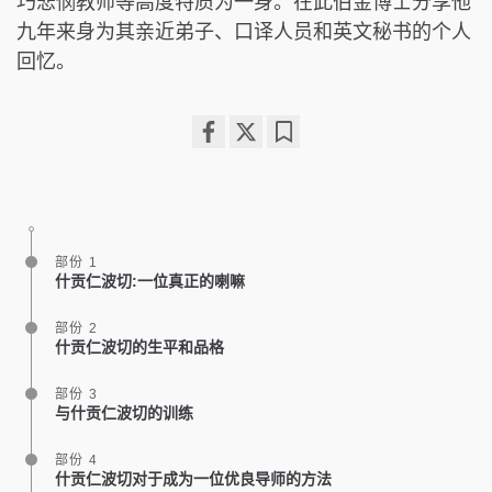
巧悲悯教师等高度特质为一身。在此伯金博士分享他
九年来身为其亲近弟子、口译人员和英文秘书的个人
回忆。
Share
Bookmark
on
facebook
部份 1
什贡仁波切:一位真正的喇嘛
部份 2
什贡仁波切的生平和品格
部份 3
与什贡仁波切的训练
部份 4
什贡仁波切对于成为一位优良导师的方法