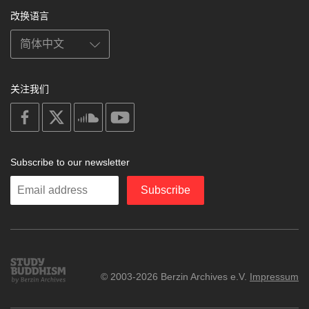
改换语言
关注我们
on
on
on
on
facebook
X
soundcloud
youtube
Subscribe to our newsletter
Enter
Subscribe
your
email
Study
© 2003-2026 Berzin Archives e.V.
Impressum
Buddhism
Home