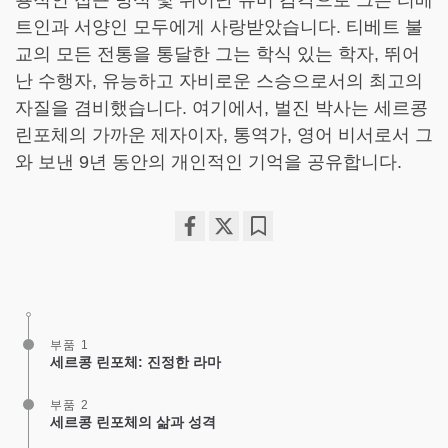
용적인 접근 방식 및 뛰어난 유머 감각으로 그는 티베
트인과 서양인 모두에게 사랑받았습니다. 티베트 불
교의 모든 전통을 통달한 그는 학식 있는 학자, 뛰어
난 수행자, 유능하고 자비로운 스승으로서의 최고의
자질을 겸비했습니다. 여기에서, 벌진 박사는 세르콩
린포체의 가까운 제자이자, 통역가, 영어 비서로서 그
와 보낸 9년 동안의 개인적인 기억을 공유합니다.
Share
Bookmark
on
facebook
부품 1
세르콩 린포체: 진정한 라마
부품 2
세르콩 린포체의 삶과 성격