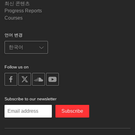
최신 콘텐츠
Progress Reports
Courses
언어 변경
Follow us on
on
on
on
on
facebook
X
soundcloud
youtube
Subscribe to our newsletter
Enter
Subscribe
your
email