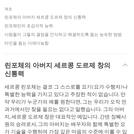
Share
Bookmark
on
개요
facebook
린포체의 아버지 세르콩 도르제 창의 신통력
린포체만의 초감각적 능력
사람들이 그들의 결점을 인식하고 해결하도록 돕는 능숙한 방법
타인을 돕는 다재다능함
린포체의 아버지 세르콩 도르제 창의
신통력
세르콩 린포체는 결코 그 스스로를 요기(요가 수행자)나
특별한 능력을 가지고 있다고 주장한 적이 없습니다. 만
약 우리가 누군가의 예를 원한다면, 그는 우리가 오직 먼
과거에서만 찾을 필요는 없다고 말했습니다. 그의 아버
지, 세르콩 도르제 창은 대표적인 예입니다. 간덴 장쩨사
원의 승려로서, 그의 아버지는 배우자와 함께 특별한 요
가 기술을 수행하여 가장 깊은 마음의 수준에 이를 수 있