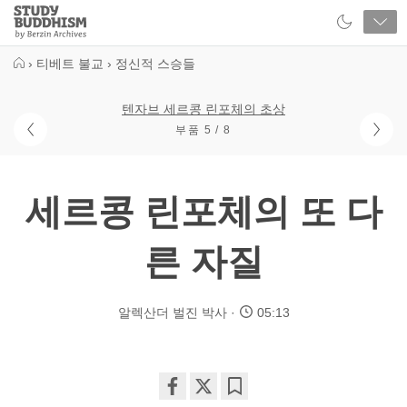
Close
Study
Buddhism
Home
›
티베트 불교
›
정신적 스승들
텐자브 세르콩 린포체의 초상
부품 5 / 8
세르콩 린포체의 또 다
른 자질
알렉산더 벌진 박사
05:13