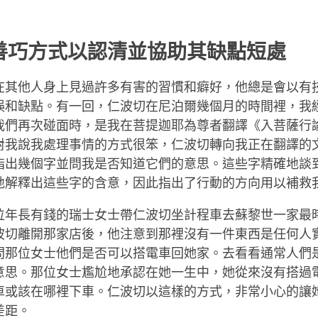
善巧方式以認清並協助其缺點短處
在其他人身上見過許多有害的習慣和癖好，他總是會以有
誤和缺點。有一回，仁波切在尼泊爾幾個月的時間裡，我
我們再次碰面時，是我在菩提迦耶為尊者翻譯《入菩薩行
對我說我處理事情的方式很笨，仁波切轉向我正在翻譯的
指出幾個字並問我是否知道它們的意思。這些字精確地談
地解釋出這些字的含意，因此指出了行動的方向用以補救
位年長有錢的瑞士女士帶仁波切坐計程車去蘇黎世一家最
波切離開那家店後，他注意到那裡沒有一件東西是任何人
問那位女士他們是否可以搭電車回她家。去看看通常人們
意思。那位女士尷尬地承認在她一生中，她從來沒有搭過
車或該在哪裡下車。仁波切以這樣的方式，非常小心的讓
差距。