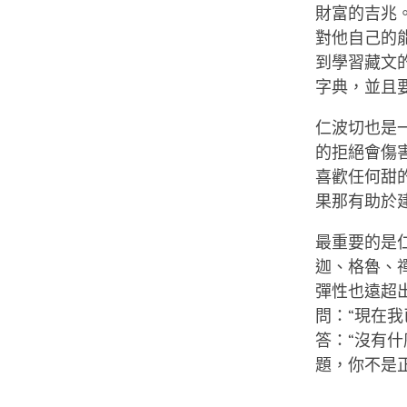
財富的吉兆
對他自己的
到學習藏文
字典，並且
仁波切也是
的拒絕會傷
喜歡任何甜
果那有助於
最重要的是
迦、格魯、
彈性也遠超
問：“現在
答：“沒有
題，你不是