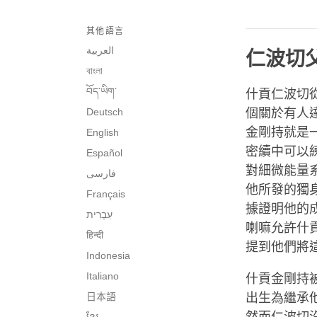
其他語言
العربية
仁波切
বাংলা
བོད་ཡིག་
什貢仁波切
Deutsch
個關於有人
金剛持就是
English
密續中可以
Español
對細微能量
فارسی
他所發的獨
Français
據證明他的
喇嘛允許什
हिन्दी
提到他們將
Indonesia
Italiano
什貢金剛持
日本語
出生為繼承