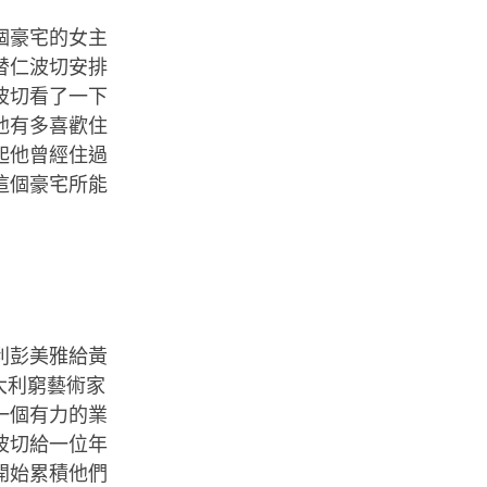
個豪宅的女主
替仁波切安排
波切看了一下
他有多喜歡住
起他曾經住過
這個豪宅所能
利彭美雅給黃
義大利窮藝術家
一個有力的業
波切給一位年
開始累積他們