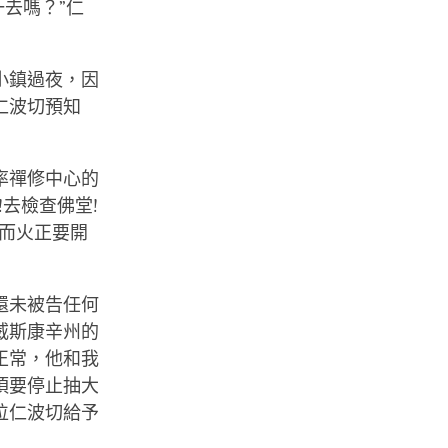
去嗎？”仁
小鎮過夜，因
仁波切預知
率禪修中心的
去檢查佛堂!
而火正要開
還未被告任何
威斯康辛州的
正常，他和我
須要停止抽大
位仁波切給予