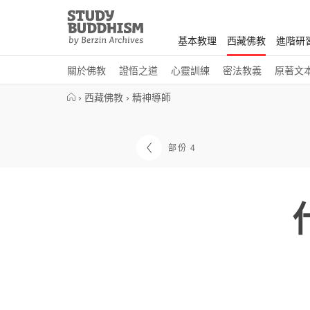
Close
Study
Buddhism
基本教理
西藏佛教
進階研
Home
關於佛教
證悟之道
心靈訓練
密法教義
原著文
›
西藏佛教
›
精神導師
部份 4