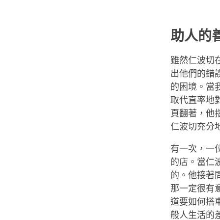
助人的
雖然仁波切
出他們的錯
的困境。當
取代直率地
頁翻著，他
仁波切充分
有一次，一
的店。當仁
的。他接著
那一定很有
道要如何搭
般人生活的