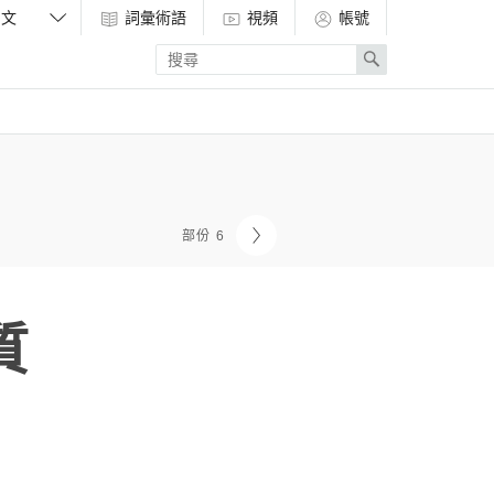
詞彙術語
視頻
帳號
Enter
Search
search
term
部份 6
質