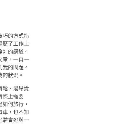
技巧的方式指
經歷了工作上
論》的講道。
文章，一頁一
到我的問題。
我的狀況。
時髦、最昂貴
實際上需要
是如何旅行，
電車，也不知
她體會她與一