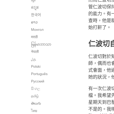
然而仁波切
ខ្មែរ
管仁波切保
ಕನ್ನಡ
的能力。有
한국어
查時，他是
ລາວ
始打鼾了。
Монгол
मराठी
仁波切
မြန်မာဘာသာ
नेपाली
仁波切對於
پنجابی
師，偶而也
Polski
式會面，他
Português
她的狀況，
Русский
有一次仁波
සිංහල
檔。我希望
தமிழ்
星期天到巴
తెలుగు
不是的。我
ไทย