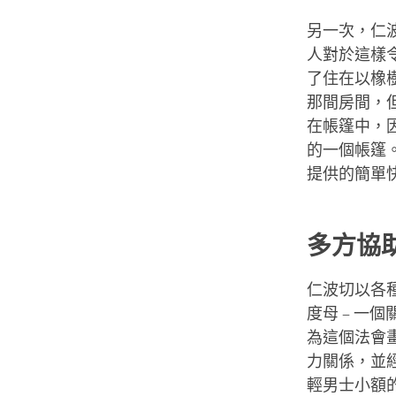
另一次，仁
人對於這樣
了住在以橡
那間房間，
在帳篷中，
的一個帳篷
提供的簡單
多方協
仁波切以各
度母 – 一
為這個法會
力關係，並
輕男士小額