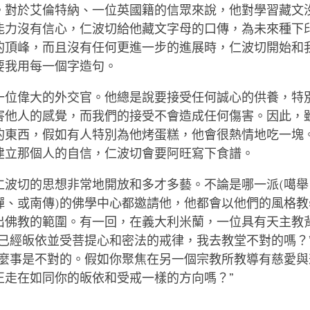
。對於艾倫特納、一位英國籍的信眾來說，他對學習藏文
能力沒有信心，仁波切給他藏文字母的口傳，為未來種下
的頂峰，而且沒有任何更進一步的進展時，仁波切開始和
要我用每一個字造句。
一位偉大的外交官。他總是說要接受任何誠心的供養，特
害他人的感覺，而我們的接受不會造成任何傷害。因此，
的東西，假如有人特別為他烤蛋糕，他會很熱情地吃一塊
建立那個人的自信，仁波切會要阿旺寫下食譜。
仁波切的思想非常地開放和多才多藝。不論是哪一派(噶舉
禪、或南傳)的佛學中心都邀請他，他都會以他們的風格教
出佛教的範圍。有一回，在義大利米蘭，一位具有天主教
我已經皈依並受菩提心和密法的戒律，我去教堂不對的嗎？
什麼事是不對的。假如你聚焦在另一個宗教所教導有慈愛與
正走在如同你的皈依和受戒一樣的方向嗎？”