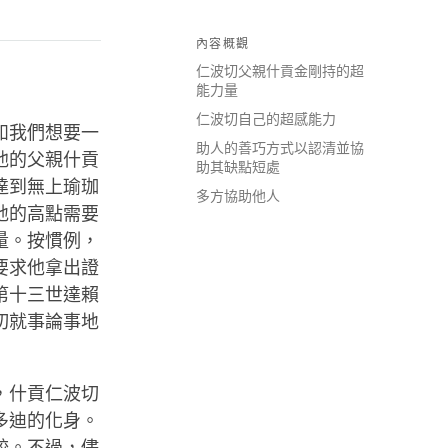
內容概觀
仁波切父親什貢金剛持的超
能力量
仁波切自己的超感能力
如我們想要一
助人的善巧方式以認清並協
他的父親什貢
助其缺點短處
達到無上瑜珈
多方協助他人
地的高點需要
量。按慣例，
要求他拿出證
第十三世達賴
切就事論事地
，什貢仁波切
多迪的化身。