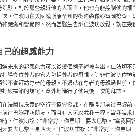
沒有一次向我提及這件事，也沒有拿他自己和他的父親比
持沉默，對於那些親近他的人而言，他也有能控制他的細
一次，仁波切在美國威斯康辛州的麥迪森做心電圖檢查。
精神飽滿和警覺的。然而當醫生告訴仁波切放鬆，就在幾
自己的超感能力
知道未來的超感能力可以從幾個例子裡被看出。仁波切不
會指導幾位尊者的家人包括尊者的母親。除非仁波切依禮
通常不會拜訪尊者的母親。不過就在尊者的母親過世前，
他打破禮節的規定，意外地進行了他最後一次的拜訪。
切在法國拉沃爾的空行母協會授課，在離開那前往巴黎前
先前往巴黎拜訪朋友，而且有人可以載我一程。當我請求
黎時，仁波切說：“非常好，你星期一要去巴黎。”當我回答
明天要去巴黎，星期天。”仁波切重複：“非常好，你星期