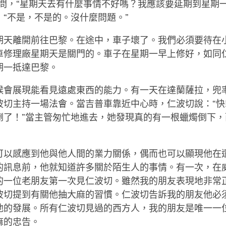
我問，“星期天去有什麼事情不好嗎？我應該要延期到星期一
：“不是，不是的。沒什麼問題。”
期天離開前往巴黎。在途中，車子壞了。我們必須要待在
車修理廠星期天是關門的。車子在星期一早上修好，如同
期一抵達巴黎。
候會展現能看見遠處東西的能力。有一天在達蘭薩拉，兜
波切主持一場法會。當吉普車靠近中心時，仁波切說：“快!
倒了！”當主管匆忙地進去，她發現真的有一根蠟燭倒下，
可以感應到他與他人間的業力關係，偶而也可以顯現他在
的訊息前，他就知道許多關於陌生人的事情。有一次，在
的一位老朋友第一次見仁波切。雖然我的朋友表現地非常
波切提到有關他抽大麻的習慣。仁波切告訴我的朋友他必
他的發展。所有仁波切見過的西方人，我的朋友是唯一一
麻的忠告。