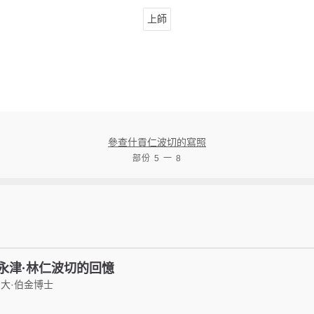
上師
參查什貢仁波切的寫照
部份 5 一 8
永津·林仁波切的回憶
大·伯金博士