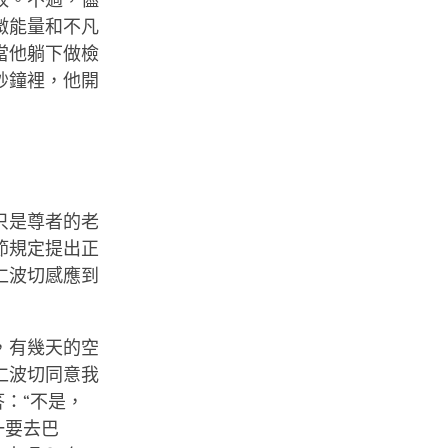
較。不過，儘
微能量和不凡
當他躺下做檢
秒鐘裡，他開
只是尊者的老
節規定提出正
仁波切感應到
，有幾天的空
仁波切同意我
：“不是，
一要去巴