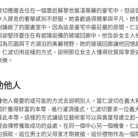
波切應邀去住在一個靠近蘇黎世裝潢華麗的豪宅中，但這
令人屏息的奢華感到不舒服，她喜歡過得簡單與平凡。她
樹鑲嵌了的圖書室中，因為這是豪宅中最莊嚴的房間。仁
但卻堅持要住在有遮陽設備的玻璃回廊中。他告訴女主人
因為花園與下方湖泊的美麗視野，她的玻璃回廊讓他回憶
。仁波切用這樣的方式，説明那位女主人懂得欣賞與享受
快樂。
助他人
種他人需要的或可能的方式去説明別人。當仁波切在義大
個關於獲得財富的本尊 – 進行灌頂儀式，仁波切要求一位
畫此本尊。這樣的方式讓這位藝術家可以與黃度母建立起
經由禪修獲取成功的益處。在同一個中心另一個機會，仁
的捐款，這位男士的父母家才剛被搶。這份禮物作為一個