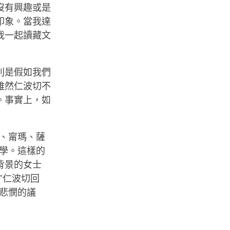
沒有興趣或是
印象。當我達
我一起讀藏文
別是假如我們
雖然仁波切不
。事實上，如
、甯瑪、薩
學。這樣的
背景的女士
”仁波切回
悲憫的議