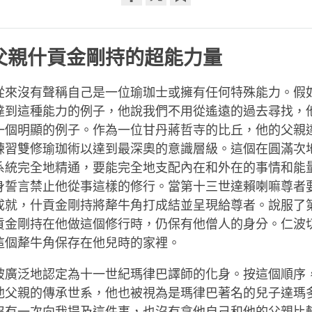
Share
Bookmark
on
facebook
父親什貢金剛持的超能力量
從來沒有聲稱自己是一位瑜珈士或擁有任何特殊能力。假
達到這種能力的例子，他說我們不用從遙遠的過去尋找，
一個明顯的例子。作為一位甘丹蔣哲寺的比丘，他的父親
練習雙修瑜珈術以達到最深奧的意識層級。這個在圓滿次
系統完全地精通，要能完全地支配內在和外在的事情和能
身誓言禁止他從事這樣的修行。當第十三世達賴喇嘛尊者
成就，什貢金剛持將犛牛角打成結並呈現給尊者。說服了
貢金剛持在他做這個修行時，仍保有他僧人的身分。仁波
這個犛牛角保存在他兒時的家裡。
被廣泛地認定為十一世紀瑪律巴譯師的化身。按這個順序
他父親的傳承世系，他也被視為是瑪律巴著名的兒子達瑪