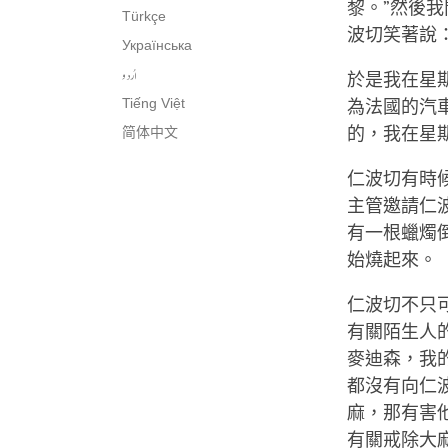
黎。”然後
Türkçe
波切笑著說
Українська
اُردو
於是我在星
Tiếng Việt
為法國的汽
简体中文
的，我在星
仁波切有時
主管邀請仁
有一根蠟燭
始燒起來。
仁波切不只
有關陌生人
麥迪森，我
都沒有向仁
麻，那有害
有關戒除大