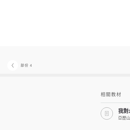
部份 4
相關教材
我對
亞歷山