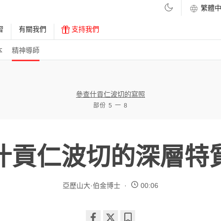
習
有關我們
支持我們
本
精神導師
參查什貢仁波切的寫照
部份 5 一 8
什貢仁波切的深層特
亞歷山大·伯金博士
00:06