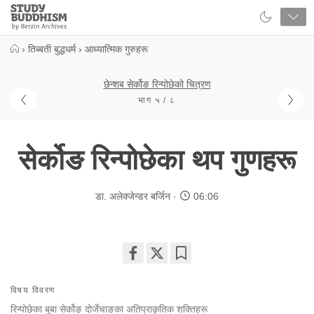
Close
Study
Buddhism
Home
›
तिब्बती बुद्धधर्म
›
आध्यात्मिक गुरुहरू
छेन्शब सेर्कोङ रिन्पोछेको चित्रण
भाग ५ / ८
सेर्कोङ रिन्पोछेका थप गुणहरू
डा. अलेक्जेन्डर बर्जिन
06:06
Share
Bookmark
on
विषय विवरण
facebook
रिन्पोछेका बुबा सेर्कोङ दोर्जेचाङका अतिप्राकृतिक शक्तिहरू