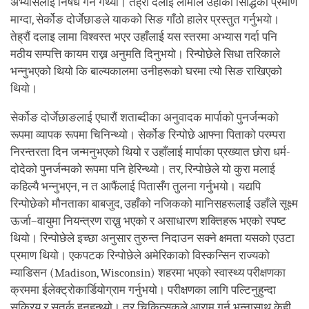
अभ्यासलाई निषेध गर्ने गर्थ्यो। तेह्रौं दलाइ लामाले उहाँको सिद्धिको प्रमाण
माग्दा, सेर्कोङ दोर्जेछाङले याकको सिङ गाँठो हालेर प्रस्तुत गर्नुभयो।
तेह्रौं दलाइ लामा विश्वस्त भएर उहाँलाई यस स्तरमा अभ्यास गर्दा पनि
मठीय सम्पत्ति कायम राख्न अनुमति दिनुभयो। रिन्पोछेले सिधा तरिकाले
भन्नुभएको थियो कि बाल्यकालमा उनीहरूको घरमा त्यो सिङ राखिएको
थियो।
सेर्कोङ दोर्जेछाङलाई एघारौं शताब्दीका अनुवादक मार्पाको पुनर्जन्मको
रूपमा व्यापक रूपमा चिनिन्थ्यो। सेर्कोङ रिन्पोछे आफ्ना पिताको परम्परा
निरन्तरता दिन जन्मनुभएको थियो र उहाँलाई मार्पाका प्रख्यात छोरा धर्म-
दोदेको पुनर्जन्मको रूपमा पनि हेरिन्थ्यो। तर, रिन्पोछेले यो कुरा मलाई
कहिल्यै भन्नुभएन, न त आफैंलाई पितासँग तुलना गर्नुभयो। यद्यपि
रिन्पोछेको मौनताका बाबजुद, उहाँको नजिकको मानिसहरूलाई उहाँले सूक्ष्म
ऊर्जा–वायुमा नियन्त्रण राख्नु भएको र असाधारण शक्तिहरू भएको स्पष्ट
थियो। रिन्पोछेले इच्छा अनुसार तुरुन्त निदाउन सक्ने क्षमता यसको एउटा
प्रमाण थियो। एकपटक रिन्पोछेले अमेरिकाको विस्कन्सिन राज्यको
म्याडिसन (Madison, Wisconsin) शहरमा भएको स्वास्थ्य परीक्षणका
क्रममा ईलेक्ट्रोकार्डियोग्राम गर्नुभयो। परीक्षणका लागि पल्टिनुहुन्दा
सक्रिय र सतर्क हुनुहुन्थ्यो। तर चिकित्सकले आराम गर्न भन्नासाथ केही