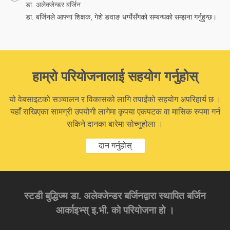
डा. अलेक्जेन्डर बर्जिन
डा. बर्जिनले आफ्ना शिक्षक, गेशे ङवाङ धर्ग्येसँगको सम्बन्धको सम्झना गर्नुहुन्छ।
हाम्रो परियोजनालाई सहयोग गर्नुहोस्
यो वेबसाइटको सञ्चालन र विकासको लागि तपाईंको सहयोग अपरिहार्य छ ।
यहाँ राखिएका सामग्री उपयोगी लागेमा कृपया एकपटक वा मासिक रुपमा गर्न
सकिने दानका बारेमा सोच्नुहोला ।
दान गर्नुहोस्
स्टडी बुद्धिज्म डा. अलेक्जेन्डर बर्जिनद्वारा स्थापित बर्जिन
आर्काइभ्स् इ.भी. को परियोजना हो ।