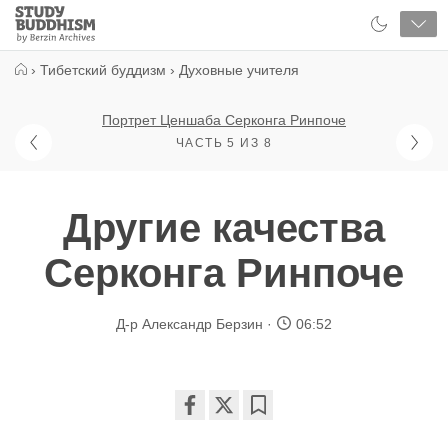
Close
Study
Buddhism
Home
›
Тибетский буддизм
›
Духовные учителя
Портрет Ценшаба Серконга Ринпоче
ЧАСТЬ 5 ИЗ 8
Другие качества
Серконга Ринпоче
Д-р Александр Берзин
06:52
Share
Bookmark