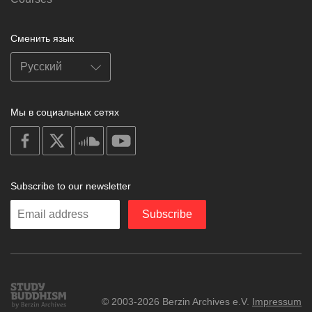
Сменить язык
Мы в социальных сетях
on
on
on
on
facebook
X
soundcloud
youtube
Subscribe to our newsletter
Enter
Subscribe
your
email
Study
© 2003-2026 Berzin Archives e.V.
Impressum
Buddhism