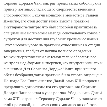
Серконг Дордже Чанг как раз представлял собой яркий
пример йогина, обладающего сверхъестественными
способностями. Будучи монахом в монастыре Ганден
Джангце, его отец достиг таких высот в практике
ануттарайога-тантры, что был способен практиковать
специальные йогические методы сексуального союза с
супругой для достижения глубоких уровней сознания.
Этот высокий уровень практики, относящийся к стадии
завершения, требует от йогина полного овладения
тонкой энергетической системой тела и абсолютного
контроля над формой и энергией, как внутренними, так и
внешними. Для Серконга Дордже Чанга, принявшего
обеты безбрачия, такая практика была строго запрещена.
Но, когда Его Святейшество Далай-лама XIII попросил
предъявить доказательства его достижения, Серконг
Дордже Чанг завязал в узел рог яка. Убедившись, Далай-
лама XIII разрешил Серконгу Дордже Чангу заниматься
этой практикой, не снимая своих монашеских обетов.