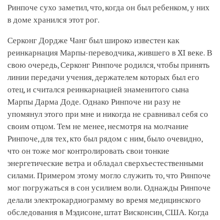
Ринпоче сухо заметил, что, когда он был ребенком, у них
в доме хранился этот рог.
Серконг Дордже Чанг был широко известен как
реинкарнация Марпы-переводчика, жившего в XI веке. В
свою очередь, Серконг Ринпоче родился, чтобы принять
линии передачи учения, держателем которых был его
отец, и считался реинкарнацией знаменитого сына
Марпы Дарма Доде. Однако Ринпоче ни разу не
упомянул этого при мне и никогда не сравнивал себя со
своим отцом. Тем не менее, несмотря на молчание
Ринпоче, для тех, кто был рядом с ним, было очевидно,
что он тоже мог контролировать свои тонкие
энергетические ветра и обладал сверхъестественными
силами. Примером этому могло служить то, что Ринпоче
мог погружаться в сон усилием воли. Однажды Ринпоче
делали электрокардиограмму во время медицинского
обследования в Мэдисоне, штат Висконсин, США. Когда