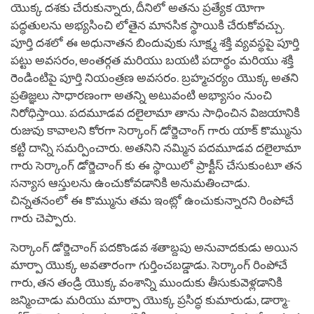
యొక్క దశకు చేరుకున్నారు, దీనిలో అతను ప్రత్యేక యోగా
పద్ధతులను అభ్యసించి లోతైన మానసిక స్థాయికి చేరుకోవచ్చు.
పూర్తి దశలో ఈ అధునాతన బిందువుకు సూక్ష్మ శక్తి వ్యవస్థపై పూర్తి
పట్టు అవసరం, అంతర్గత మరియు బయటి పదార్థం మరియు శక్తి
రెండింటిపై పూర్తి నియంత్రణ అవసరం. బ్రహ్మచర్యం యొక్క అతని
ప్రతిజ్ఞలు సాధారణంగా అతన్ని అటువంటి అభ్యాసం నుంచి
నిరోధిస్తాయి. పదమూడవ దలైలామా తాను సాధించిన విజయానికి
రుజువు కావాలని కోరగా సెర్కాంగ్ డోర్జెచాంగ్ గారు యాక్ కొమ్మును
కట్టి దాన్ని సమర్పించారు. అతనిని నమ్మిన పదమూడవ దలైలామా
గారు సెర్కాంగ్ డోర్జెచాంగ్ కు ఈ స్థాయిలో ప్రాక్టీస్ చేసుకుంటూ తన
సన్యాస ఆస్తులను ఉంచుకోవడానికి అనుమతించాడు.
చిన్నతనంలో ఈ కొమ్మును తమ ఇంట్లో ఉంచుకున్నారని రింపోచే
గారు చెప్పారు.
సెర్కాంగ్ డోర్జెచాంగ్ పదకొండవ శతాబ్దపు అనువాదకుడు అయిన
మార్పా యొక్క అవతారంగా గుర్తించబడ్డాడు. సెర్కాంగ్ రింపోచే
గారు, తన తండ్రి యొక్క వంశాన్ని ముందుకు తీసుకువెళ్లడానికి
జన్మించాడు మరియు మార్పా యొక్క ప్రసిద్ధ కుమారుడు, డార్మా-