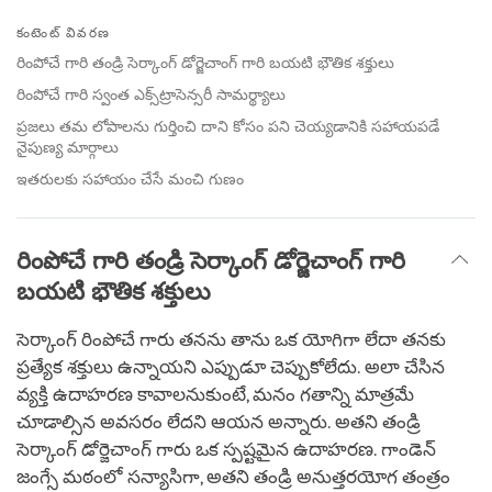
Share
Bookmark
on
కంటెంట్ వివరణ
facebook
రింపోచే గారి తండ్రి సెర్కాంగ్ డోర్జెచాంగ్ గారి బయటి భౌతిక శక్తులు
రింపోచే గారి స్వంత ఎక్స్‌ట్రాసెన్సరీ సామర్థ్యాలు
ప్రజలు తమ లోపాలను గుర్తించి దాని కోసం పని చెయ్యడానికి సహాయపడే
నైపుణ్య మార్గాలు
ఇతరులకు సహాయం చేసే మంచి గుణం
రింపోచే గారి తండ్రి సెర్కాంగ్ డోర్జెచాంగ్ గారి
బయటి భౌతిక శక్తులు
సెర్కాంగ్ రింపోచే గారు తనను తాను ఒక యోగిగా లేదా తనకు
ప్రత్యేక శక్తులు ఉన్నాయని ఎప్పుడూ చెప్పుకోలేదు. అలా చేసిన
వ్యక్తి ఉదాహరణ కావాలనుకుంటే, మనం గతాన్ని మాత్రమే
చూడాల్సిన అవసరం లేదని ఆయన అన్నారు. అతని తండ్రి
సెర్కాంగ్ డోర్జెచాంగ్ గారు ఒక స్పష్టమైన ఉదాహరణ. గాండెన్
జంగ్సే మఠంలో సన్యాసిగా, అతని తండ్రి అనుత్తరయోగ తంత్రం