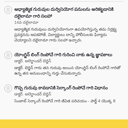
ఆధ్యాత్మిక గురువుల దుర్వినియోగ పనులను అరికట్టడానికి
దలైలామా గారి సలహా
14వ దలైలామా
ఆధ్యాత్మిక గురువులు దుర్వినియోగంగా ఉపయోగిస్తున్న తమ నిర్లక్ష్య
ప్రవర్తనను ఆపకపోతే, విద్యార్థులు దాన్ని పోలీసులకు ఫిర్యాదు
చెయ్యాలని దలైలామా గారు సలహా ఇచ్చారు.
యోంగ్జిన్ లింగ్ రింపోచే గారి గురించి నాకు ఉన్న జ్ఞాపకాలు
డాక్టర్. అలెగ్జాండర్ బెర్జిన్
డాక్టర్. బెర్జిన్ గారు తన గురువు అయిన యోంగ్జిన్ లింగ్ రింపోచే గారితో
ఉన్న తన అనుబంధాన్ని గుర్తు చేసుకున్నారు.
గొప్ప గురువు కావడానికి సెర్కాంగ్ రింపోచే గారి విధానం
డాక్టర్. అలెగ్జాండర్ బెర్జిన్
సెంజాబ్ సెర్కాంగ్ రింపోచే గారి జీవిత పరిచయం - పార్ట్ 4 యొక్క 8