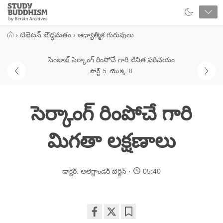
Close
Study
Buddhism
Home
›
టిబెటన్ బౌద్ధమతం
›
ఆధ్యాత్మిక గురువులు
సెంజాబ్ సెర్కాంగ్ రింపోచే గారి జీవిత పరిచయం
పార్ట్ 5 యొక్క 8
సెర్కాంగ్ రింపోచే గారి
మిగతా లక్షణాలు
డాక్టర్. అలెగ్జాండర్ బెర్జిన్
05:40