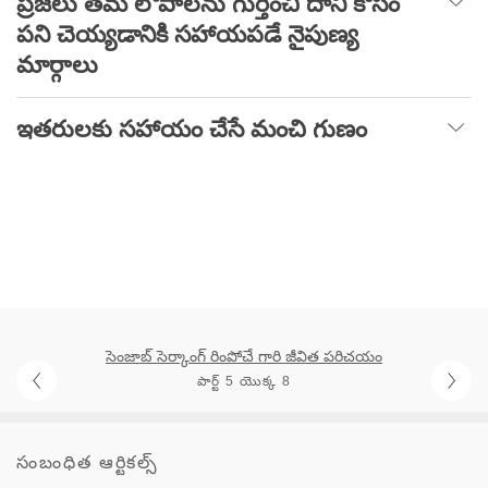
ప్రజలు తమ లోపాలను గుర్తించి దాని కోసం
పని చెయ్యడానికి సహాయపడే నైపుణ్య
మార్గాలు
ఇతరులకు సహాయం చేసే మంచి గుణం
సెంజాబ్ సెర్కాంగ్ రింపోచే గారి జీవిత పరిచయం
పార్ట్ 5 యొక్క 8
సంబంధిత ఆర్టికల్స్