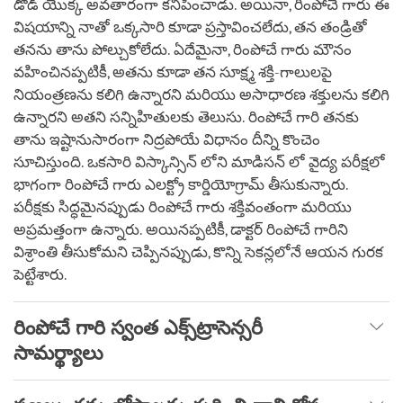
డోడ్ యొక్క అవతారంగా కనిపించాడు. అయినా, రింపోచే గారు ఈ
విషయాన్ని నాతో ఒక్కసారి కూడా ప్రస్తావించలేదు, తన తండ్రితో
తనను తాను పోల్చుకోలేదు. ఏదేమైనా, రింపోచే గారు మౌనం
వహించినప్పటికీ, అతను కూడా తన సూక్ష్మ శక్తి-గాలులపై
నియంత్రణను కలిగి ఉన్నారని మరియు అసాధారణ శక్తులను కలిగి
ఉన్నారని అతని సన్నిహితులకు తెలుసు. రింపోచే గారి తనకు
తాను ఇష్టానుసారంగా నిద్రపోయే విధానం దీన్ని కొంచెం
సూచిస్తుంది. ఒకసారి విస్కాన్సిన్ లోని మాడిసన్ లో వైద్య పరీక్షలో
భాగంగా రింపోచే గారు ఎలక్ట్రో కార్డియోగ్రామ్ తీసుకున్నారు.
పరీక్షకు సిద్ధమైనప్పుడు రింపోచే గారు శక్తివంతంగా మరియు
అప్రమత్తంగా ఉన్నారు. అయినప్పటికీ, డాక్టర్ రింపోచే గారిని
విశ్రాంతి తీసుకోమని చెప్పినప్పుడు, కొన్ని సెకన్లలోనే ఆయన గురక
పెట్టేశారు.
రింపోచే గారి స్వంత ఎక్స్‌ట్రాసెన్సరీ
సామర్థ్యాలు