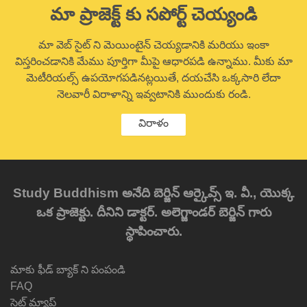
మా ప్రాజెక్ట్ కు సపోర్ట్ చెయ్యండి
మా వెబ్ సైట్ ని మెయింటైన్ చెయ్యడానికి మరియు ఇంకా
విస్తరించడానికి మేము పూర్తిగా మీపై ఆధారపడి ఉన్నాము. మీకు మా
మెటీరియల్స్ ఉపయోగపడినట్లయితే, దయచేసి ఒక్కసారి లేదా
నెలవారీ విరాళాన్ని ఇవ్వటానికి ముందుకు రండి.
విరాళం
Study Buddhism అనేది బెర్జిన్ ఆర్కైవ్స్ ఇ. వీ., యొక్క
ఒక ప్రాజెక్టు. దీనిని డాక్టర్. అలెగ్జాండర్ బెర్జిన్ గారు
స్థాపించారు.
మాకు ఫీడ్ బ్యాక్ ని పంపండి
FAQ
సైట్ మ్యాప్