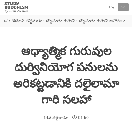
Close
Study
Buddhism
Home
›
టిబెటన్ బౌద్ధమతం
›
బౌద్ధమతం గురించి
›
బౌద్ధమతం గురించి అపోహలు
ఆధ్యాత్మిక గురువుల
దుర్వినియోగ పనులను
అరికట్టడానికి దలైలామా
గారి సలహా
14వ దలైలామా
01:50