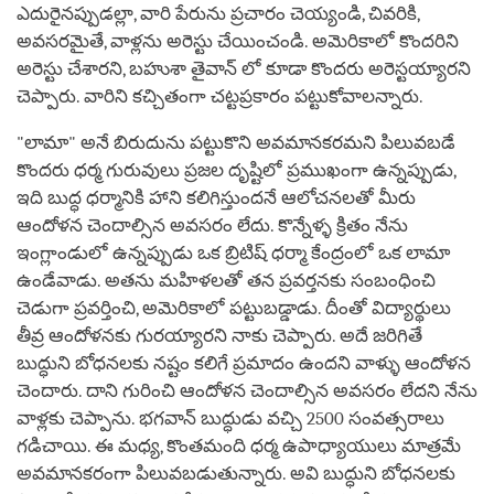
ఎదురైనప్పుడల్లా, వారి పేరును ప్రచారం చెయ్యండి, చివరికి,
అవసరమైతే, వాళ్లను అరెస్టు చేయించండి. అమెరికాలో కొందరిని
అరెస్టు చేశారని, బహుశా తైవాన్ లో కూడా కొందరు అరెస్టయ్యారని
చెప్పారు. వారిని కచ్చితంగా చట్టప్రకారం పట్టుకోవాలన్నారు.
"లామా" అనే బిరుదును పట్టుకొని అవమానకరమని పిలువబడే
కొందరు ధర్మ గురువులు ప్రజల దృష్టిలో ప్రముఖంగా ఉన్నప్పుడు,
ఇది బుద్ధ ధర్మానికి హాని కలిగిస్తుందనే ఆలోచనలతో మీరు
ఆందోళన చెందాల్సిన అవసరం లేదు. కొన్నేళ్ళ క్రితం నేను
ఇంగ్లాండులో ఉన్నప్పుడు ఒక బ్రిటిష్ ధర్మా కేంద్రంలో ఒక లామా
ఉండేవాడు. అతను మహిళలతో తన ప్రవర్తనకు సంబంధించి
చెడుగా ప్రవర్తించి, అమెరికాలో పట్టుబడ్డాడు. దీంతో విద్యార్థులు
తీవ్ర ఆందోళనకు గురయ్యారని నాకు చెప్పారు. అదే జరిగితే
బుద్ధుని బోధనలకు నష్టం కలిగే ప్రమాదం ఉందని వాళ్ళు ఆందోళన
చెందారు. దాని గురించి ఆందోళన చెందాల్సిన అవసరం లేదని నేను
వాళ్లకు చెప్పాను. భగవాన్ బుద్ధుడు వచ్చి 2500 సంవత్సరాలు
గడిచాయి. ఈ మధ్య, కొంతమంది ధర్మ ఉపాధ్యాయులు మాత్రమే
అవమానకరంగా పిలువబడుతున్నారు. అవి బుద్ధుని బోధనలకు