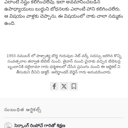
ఎలాంటి నష్టం కలిగించలేవు. ఇలా అవమానించబడిన
ఉపాధ్యాయులు బుద్ధుని బోధనలకు ఎలాంటి హాని కలిగించలేరు.
ఆ విషయం వాళ్లకు చెప్పాను. ఈ విషయంలో నాకు చాలా నమ్మకం
ఉంది.
1993 నవంబర్ లో పాశ్చాత్య బౌద్ధ గురువుల నెట్ వర్క్ సదస్సు జరిగిన కొన్ని
సంవత్సరాల తర్వాత టిబెట్ నుంచి, తైవాన్ నుంచి చైనాకు వచ్చిన టిబెటన్ల
బృందానికి దలైలామా గారు ధర్మశాలలో చేసిన ప్రసంగం నుంచి ఈ ఆర్టికల్ ని
తీసుకుని దీనిని డాక్టర్. అలెగ్జాండర్ బెర్జిన్ గారు అనువదించారు.
Share
Bookmark
on
facebook
సంబంధిత ఆర్టికల్స్
సెర్కాంగ్ రింపోచే గారితో శిక్షణ