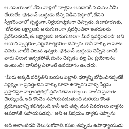
ఆ సమయంలో నేను వాళ్లతో 'వాళ్లను ఆపడానికి మనము ఏమీ
చేయలేం. భగవాన్ బుద్ధుడు దేన్ని విడిచి పెట్టాలో, దేనిని
స్వీకరించాలో స్పష్టంగా, నిర్ణయాత్మకంగా చెప్పాడు. ఉదాహరణకు,
'బోధనల లక్ష్యాలకు అనుగుణ౦గా ప్రవర్తి౦చేలా ఇతరులను
ప్రేరేపి౦చ౦డి, ఈ లక్ష్యాలకు అనుగుణ౦గా మీరే ప్రవర్తి౦చ౦డి' అని
ఆయన స్పష్ట౦గా, నిర్ణయాత్మక౦గా చెప్పారు. కానీ వాళ్ళు ఆ మాట
వినరు. వాటికి విలువ ఇవ్వరు. భగవాన్ బుద్ధుడు చెప్పిన దానికి
వారు విలువ ఇవ్వకపోతే, మనం చెప్పడం వల్ల ఏం ప్రయోజనం
ఉంటుంది? దానివల్ల ఎలాంటి ఉపయోగం ఉండదు.
"మీరు అక్కడి పరిస్థితిని బయట పెట్టాలి. ధర్మాన్ని బోధించినప్పటికీ
నిర్లక్ష్యంగా ప్రవర్తించిన వాళ్ళు కూడా ఉన్నారని వాళ్ళ పేర్లను
ప్రస్తావిస్తూ వార్తాపత్రికల్లో ప్రచురితమయ్యాయి. వాటిని ప్రచారం
చెయ్యండి. ఇది కొంచెం సహాయపడుతుంది మరియు కొంత
ప్రయోజనాన్ని కలిగిస్తుంది, కానీ అది తప్ప, మన వివరణలు వాళ్లను
ఆపడానికి సహాయపడవు." అని ఆ విషయం వాళ్లకు చెప్పాను.
అది అలాంటిదని తెలుసుకోవాలి. కపట, తప్పుడు ఉపాధ్యాయుడు