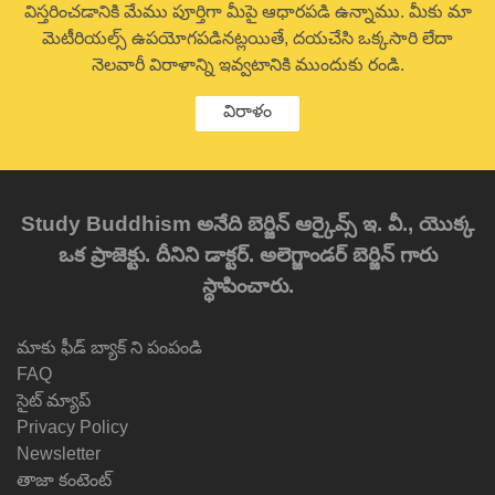
విస్తరించడానికి మేము పూర్తిగా మీపై ఆధారపడి ఉన్నాము. మీకు మా
మెటీరియల్స్ ఉపయోగపడినట్లయితే, దయచేసి ఒక్కసారి లేదా
నెలవారీ విరాళాన్ని ఇవ్వటానికి ముందుకు రండి.
విరాళం
Study Buddhism అనేది బెర్జిన్ ఆర్కైవ్స్ ఇ. వీ., యొక్క
ఒక ప్రాజెక్టు. దీనిని డాక్టర్. అలెగ్జాండర్ బెర్జిన్ గారు
స్థాపించారు.
మాకు ఫీడ్ బ్యాక్ ని పంపండి
FAQ
సైట్ మ్యాప్
Privacy Policy
Newsletter
తాజా కంటెంట్