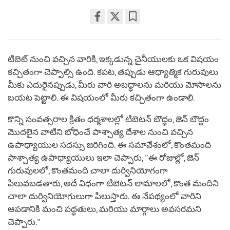
Share
Bookmark
on
facebook
టిబెట్ నుంచి వచ్చిన వారికి, ఇక్కడున్న చైనీయులకు ఒక విషయం
కచ్చితంగా చెప్పాల్సి ఉంది. కపట, తప్పుడు ఆధ్యాత్మిక గురువులు
మీకు ఎదురైనప్పుడు, మీరు వారి అబద్ధాలను మరియు మోసాలను
బయట పెట్టాలి. ఈ విషయంలో మీరు కచ్చితంగా ఉండాలి.
కొన్ని సంవత్సరాల క్రితం ధర్మశాలల్లో టిబెటన్ బౌద్ధం, జెన్ బౌద్ధం
మొదలైన వాటిని బోధించే పాశ్చాత్య దేశాల నుంచి వచ్చిన
ఉపాధ్యాయుల సదస్సు జరిగింది. ఈ సమావేశంలో, కొంతమంది
పాశ్చాత్య ఉపాధ్యాయులు ఇలా చెప్పారు, "ఈ రోజుల్లో, జెన్
గురువులలో, కొంతమంది చాలా దుర్వినియోగంగా
పిలువబడతారు, అదే విధంగా టిబెటన్ లామాలలో, కొంత మందిని
చాలా దుర్వినియోగులుగా పిలుస్తారు. ఈ నేపథ్యంలో వారిని
ఆపడానికి మంచి పద్ధతులు, మరియు మార్గాలు అవసరమని
చెప్పారు."