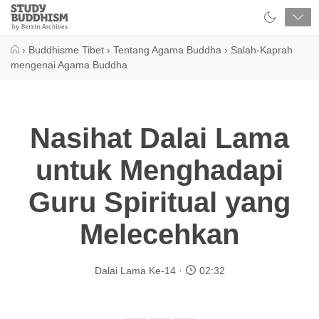
Close
Study
Buddhism
Home
›
Buddhisme Tibet
›
Tentang Agama Buddha
›
Salah-Kaprah
mengenai Agama Buddha
Nasihat Dalai Lama
untuk Menghadapi
Guru Spiritual yang
Melecehkan
Dalai Lama Ke-14
02:32