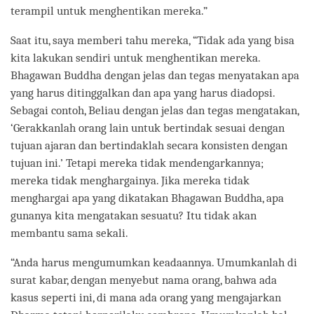
terampil untuk menghentikan mereka.”
Saat itu, saya memberi tahu mereka, “Tidak ada yang bisa
kita lakukan sendiri untuk menghentikan mereka.
Bhagawan Buddha dengan jelas dan tegas menyatakan apa
yang harus ditinggalkan dan apa yang harus diadopsi.
Sebagai contoh, Beliau dengan jelas dan tegas mengatakan,
‘Gerakkanlah orang lain untuk bertindak sesuai dengan
tujuan ajaran dan bertindaklah secara konsisten dengan
tujuan ini.’ Tetapi mereka tidak mendengarkannya;
mereka tidak menghargainya. Jika mereka tidak
menghargai apa yang dikatakan Bhagawan Buddha, apa
gunanya kita mengatakan sesuatu? Itu tidak akan
membantu sama sekali.
“Anda harus mengumumkan keadaannya. Umumkanlah di
surat kabar, dengan menyebut nama orang, bahwa ada
kasus seperti ini, di mana ada orang yang mengajarkan