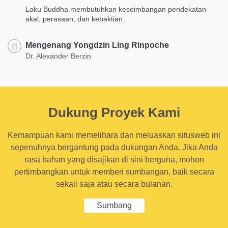
Laku Buddha membutuhkan keseimbangan pendekatan
akal, perasaan, dan kebaktian.
Mengenang Yongdzin Ling Rinpoche
Dr. Alexander Berzin
Dukung Proyek Kami
Kemampuan kami memelihara dan meluaskan situsweb ini
sepenuhnya bergantung pada dukungan Anda. Jika Anda
rasa bahan yang disajikan di sini berguna, mohon
pertimbangkan untuk memberi sumbangan, baik secara
sekali saja atau secara bulanan.
Sumbang