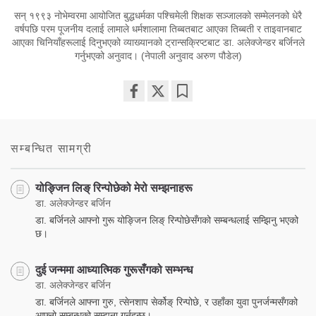
सन् १९९३ नोभेम्वरमा आयोजित बुद्धधर्मका पश्चिमेली शिक्षक सञ्जालको सम्मेलनको धेरै
वर्षपछि परम पूजनीय दलाई लामाले धर्मशालामा तिब्बतबाट आएका तिब्बती र ताइवानबाट
आएका चिनियाँहरूलाई दिनुभएको व्याख्यानको ट्रान्सक्रिप्टबाट डा. अलेक्जेन्डर बर्जिनले
गर्नुभएको अनुवाद। (नेपाली अनुवाद अरुण पौडेल)
Share
Bookmark
on
facebook
सम्बन्धित सामग्री
योङ्जिन लिङ् रिन्पोछेको मेरो सम्झनाहरू
डा. अलेक्जेन्डर बर्जिन
डा. बर्जिनले आफ्नो गुरू योङ्जिन लिङ् रिन्पोछेसँगको सम्बन्धलाई सम्झिनु भएको
छ।
दुई जन्ममा आध्यात्मिक गुरूसँगको सम्भन्ध
डा. अलेक्जेन्डर बर्जिन
डा. बर्जिनले आफ्ना गुरु, त्सेनशाप सेर्कोङ् रिन्पोछे, र उहाँका युवा पुनर्जन्मसँगको
आफ्नो सम्बन्धको सम्झना गर्नुहुन्छ।