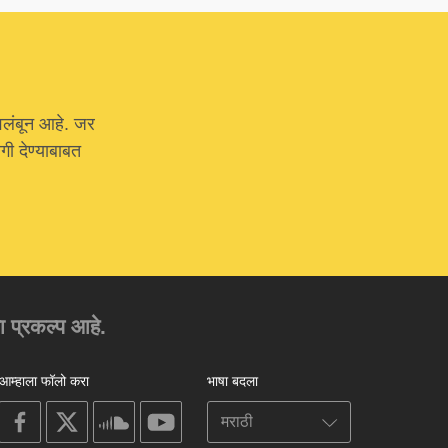
वलंबून आहे. जर
ी देण्याबाबत
चा प्रकल्प आहे.
आम्हाला फॉलो करा
भाषा बदला
on
on
on
on
facebook
X
soundcloud
youtube