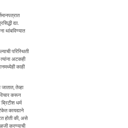
्तमानपत्रात
िद्धी द्या.
ना थांबविण्यात
ल्याची परिस्थिती
, त्यांना अटकही
नमध्येही काही
जातात, तेव्हा
ा विचार करून
ा ब्रिटीश धर्म
िकेत कायद्याने
ाटत होती की, असे
काळजी करण्याची