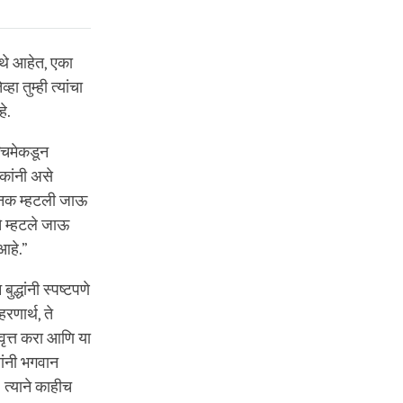
ेथे आहेत, एका
ा तुम्ही त्यांचा
े.
श्चिमेकडून
षकांनी असे
नजनक म्हटली जाऊ
े म्हटले जाऊ
आहे.”
द्धांनी स्पष्टपणे
णार्थ, ते
रवृत्त करा आणि या
्यांनी भगवान
? त्याने काहीच