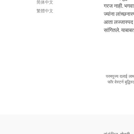
简体中文
गरज नाही. भगवान
繁體中文
ज्यांना लांच्छना
आता लज्जास्पद म
सांगितले. याबाब
परमपूज्य दलाई लामा
फॉर वेस्टर्न बुद्ध