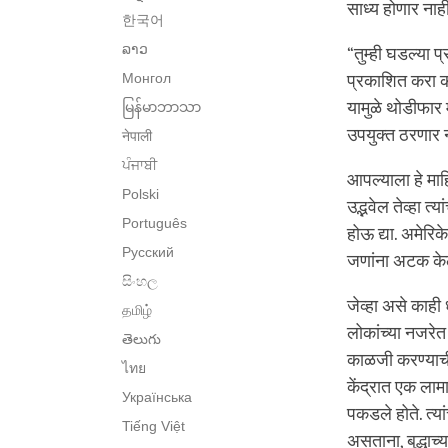
साध्य होणार नाही
한국어
ລາວ
“तुम्ही घडल्या 
Монгол
प्रकाशित करा की 
यामुळे थोडीफार 
မြန်မာဘာသာ
उपयुक्त ठरणार ना
नेपाली
ਪੰਜਾਬੀ
आपल्याला हे माह
Polski
उद्भवेल तेव्हा त
Português
होऊ द्या. अमेर
Русский
जणांना अटक केली
සිංහල
जेव्हा असे काही
தமிழ்
लोकांच्या नजरेत 
తెలుగు
काळजी करण्याची गर
ไทย
केंद्रात एक लामा
Українська
पकडले होते. त्या
Tiếng Việt
असताना, बुद्धाच