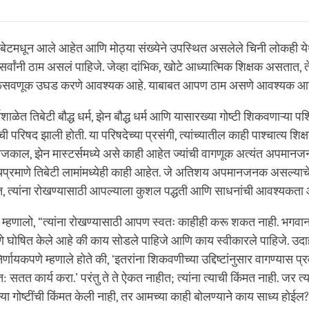
Share
Bookmark
on
facebook
तिबेटमधून आले आहेत आणि मोठ्या संख्येने उपस्थित असलेले चिनी लोकही य
 सर्वांनी ठाम असलं पाहिजे. जेव्हा दांभिक, खोटे आध्यात्मिक शिक्षक असतात, तेव्ह
फसवणूक उघड करणे आवश्यक आहे. याबाबत आपण ठाम असणे आवश्यक आह
 धर्मशाळेत तिबेटी बौद्ध धर्म, झेन बौद्ध धर्म आणि यासारख्या गोष्टी शिकवणाऱ्या प
ची परिषद झाली होती. या परिषदेच्या प्रसंगी, त्यांच्यातील काही पाश्चात्य शिक्
आजकाल, झेन मास्टर्समध्ये असे काही आहेत ज्यांची वागणूक अत्यंत अपमा
प्रमाणे तिबेटी लामांमध्येही काही आहेत. जे अतिशय अपमानजनक असल्याच
ात, त्यांना रोखण्यासाठी आपल्याला कुशल पद्धती आणि साधनांची आवश्यकता 
ंना म्हणालो, “त्यांना रोखण्यासाठी आपण स्वतः काहीही करू शकत नाही. भगवान बु
 घोषित केले आहे की काय सोडले पाहिजे आणि काय स्वीकारले पाहिजे. उदाहर
र्णायकपणे म्हणाले होते की, ‘इतरांना शिकवणीच्या उद्दिष्टांनुसार वागण्यास प्
्वत: सतत कार्य करा.’ परंतु ते ते ऐकत नाहीत; त्यांना त्याची किंमत नाही. जर त
लेल्या गोष्टींची किंमत केली नाही, तर आमच्या काही बोलण्याने काय साध्य होईल