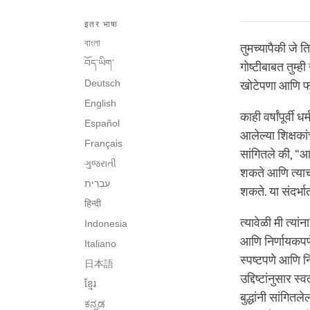
इतर भाषा
বাংলা
तुमच्यापैकी जे 
བོད་ཡིག་
गोष्टीबाबत तुम्ही
Deutsch
खोटेपणा आणि 
English
काही वर्षांपूर्वी
Español
आलेल्या शिक्षकां
Français
सांगितले की, “
ગુજરાતી
शकते आणि त्याच
शकते. या संदर्भ
हिन्दी
त्यावेळी मी त्या
Indonesia
आणि निर्णायकपणे
Italiano
स्पष्टपणे आणि नि
日本語
उद्दिष्टांनुसार स
ខ្មែរ
बुद्धांनी सांगित
ಕನ್ನಡ