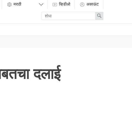
व्हिडीओ
अकाऊंट
Enter
Search
search
term
ाबाबतचा दलाई