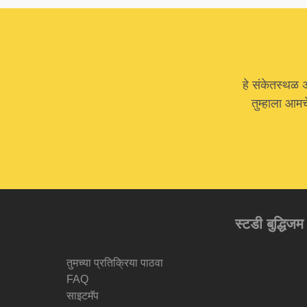
हे संकेतस्थळ 
तुम्हाला आम
स्टडी बुद्धिजम
तुमच्या प्रतिक्रिया पाठवा
FAQ
साइटमॅप