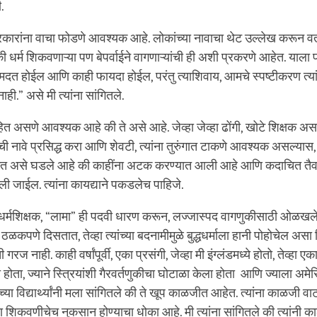
.
प्रकारांना वाचा फोडणे आवश्यक आहे. लोकांच्या नावाचा थेट उल्लेख करून वर
धर्म शिकवणाऱ्या पण बेपर्वाईने वागणाऱ्यांची ही अशी प्रकरणे आहेत. याला प्रस
मदत होईल आणि काही फायदा होईल, परंतु त्याशिवाय, आमचे स्पष्टीकरण त्यां
ही.” असे मी त्यांना सांगितले.
ित असणे आवश्यक आहे की ते असे आहे. जेव्हा जेव्हा ढोंगी, खोटे शिक्षक अस
्यांची नावे प्रसिद्ध करा आणि शेवटी, त्यांना तुरुंगात टाकणे आवश्यक असल्यास
िकेत असे घडले आहे की काहींना अटक करण्यात आली आहे आणि कदाचित तैवा
 जाईल. त्यांना कायद्याने पकडलेच पाहिजे.
 धर्मशिक्षक, “लामा” ही पदवी धारण करून, लज्जास्पद वागणुकीसाठी ओळखले 
ठळकपणे दिसतात, तेव्हा त्यांच्या बदनामीमुळे बुद्धधर्माला हानी पोहोचेल अस
ज नाही. काही वर्षांपूर्वी, एका प्रसंगी, जेव्हा मी इंग्लंडमध्ये होतो, तेव्हा एक
 होता, ज्याने स्त्रियांशी गैरवर्तणुकीचा घोटाळा केला होता आणि ज्याला अमेर
ंच्या विद्यार्थ्यांनी मला सांगितले की ते खूप काळजीत आहेत. त्यांना काळजी व
्या शिकवणीचेच नुकसान होण्याचा धोका आहे. मी त्यांना सांगितले की त्यांनी 