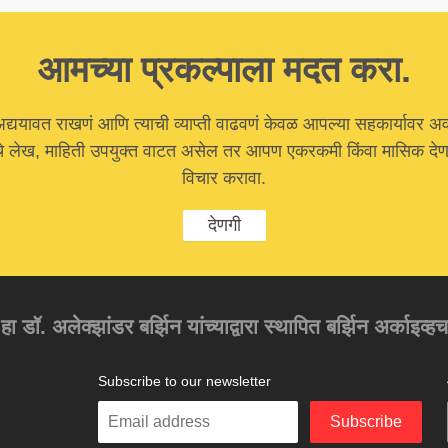
आमच्या प्रकल्पाला मदत करा.
अद्ययावत राखणं आणि त्याची व्याप्ती वाढवणं केवळ आपल्या सहकार्यावर अ
चे लेख, माहिती उपयुक्त वाटत असेल तर आपण एकरकमी किंवा मासिक देणग
विचार करावा.
देणगी
 हा डॉ. अलेक्झांडर बर्झिन यांच्याद्वारा स्थापित बर्झिन अर्काइव्ह
Subscribe to our newsletter
Enter
Subscribe
your