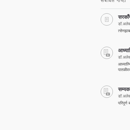
संबंधित गोष्टी
सरकाँग 
डॉ.अलेक्
त्सेनझाब
आध्या
डॉ.अलेक्
आध्यात्म
पातळीवर
सम्यक
डॉ.अलेक्
परिपूर्ण