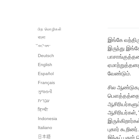
பிற மொழிகள்
বাংলা
இங்கே வந்திரு
བོད་ཡིག་
இருந்து இங்கே
Deutsch
பாசாங்குத்த
English
ஏமாற்றுத்தனத
வேண்டும்.
Español
Français
சில ஆண்டுகளு
ગુજરાતી
பௌத்தத்தை கற
ஆசிரியர்களும்
हिन्दी
ஆசிரியர்கள்,
Indonesia
இருக்கிறார்க
Italiano
புகார் கூறின
日本語
இந்தப் புகார்