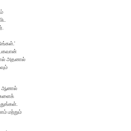
ம்
விட
்.
ங்கள்.’
 பகவான்
ால் அதனால்
வும்
் ஆனால்
்களைக்
துங்கள்.
் மற்றும்