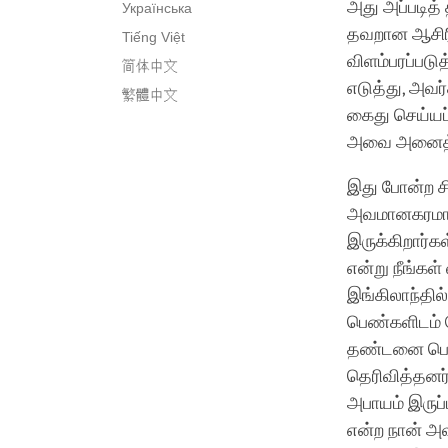
அது அப்படித்
Українська
தவறான ஆசிரி
Tiếng Việt
விளம்பரப்படு
简体中文
எடுத்து, அவர
繁體中文
கைது செய்யப்
அவை அனைத்து
இது போன்ற ச
அவமானகரமாக 
இருக்கிறார்கள
என்று நீங்கள
இங்கிலாந்தில
பெண்களிடம் 
தண்டனை பெற்
தெரிவித்தனர்
அபாயம் இருப
என்ற நான் அவ