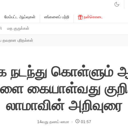
மேம்பட்ட ஆய்வுகள்
எங்களைப் பற்றி
நன்கொடை
சி
மத குருக்கள்
ய தவறான புரிதல்கள்
 நடந்து கொள்ளும் 
களை கையாள்வது குறித
லாமாவின் அறிவுரை
14வது தலாய் லாமா
01:57