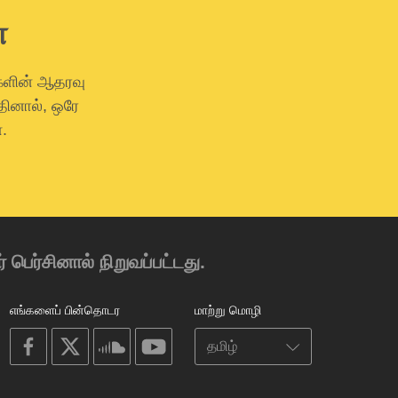
்
்களின் ஆதரவு
தினால், ஒரே
.
 பெர்சினால் நிறுவப்பட்டது.
எங்களைப் பின்தொடர
மாற்று மொழி
on
on
on
on
facebook
X
soundcloud
youtube