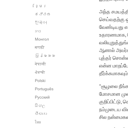
ខ្មែរ
அந்த சமயத்தி
ಕನ್ನಡ
செய்வதற்கு ஒ
한국어
வேண்டியது என
ລາວ
உதாரணமாக, 
Монгол
வலியுறுத்துங
मराठी
ஆனால் அவர்க
မြန်မာဘာသာ
புத்தர் சொன
नेपाली
என்ன மாறப்போ
ਪੰਜਾਬੀ
தீர்க்கமாகவும்
Polski
“சூழலை நீங்
Português
மோசமான முறைய
Русский
குறிப்பிட்டு
සිංහල
நம்முடைய வி
తెలుగు
சில நன்மைகள
ไทย