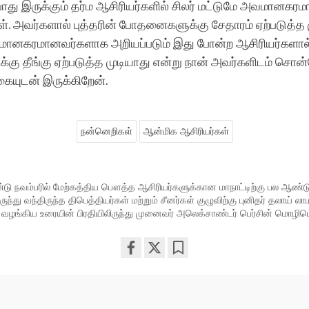
போது இருக்கும் தர்ம ஆசிரியர்களில் சிலர் மட்டுமே அவமானகரம
். அவர்களால் புத்தரின் போதனைகளுக்கு சேதாரம் ஏற்படுத்த ம
ானகரமானவர்களாக அறியப்படும் இது போன்ற ஆசிரியர்களால் 
 தீங்கு ஏற்படுத்த முடியாது என்று நான் அவர்களிடம் சொன்
்கையுடன் இருக்கிறேன்.
நன்னெறிகள்
ஆன்மிக ஆசிரியர்கள்
ு நவம்பரில் மேற்கத்திய பௌத்த ஆசிரியர்களுக்கான மாநாட்டிற்கு பல ஆண்டுக
ந்து வந்திருந்த திபெத்தியர்கள் மற்றும் சீனர்கள் குழுவிற்கு புனிதர் தலாய் ல
 வழங்கிய உரையின் பிரதியிலிருந்து முனைவர் அலெக்சாண்டர் பெர்சின் மொழிபெய
Share
Bookmark
on
facebook