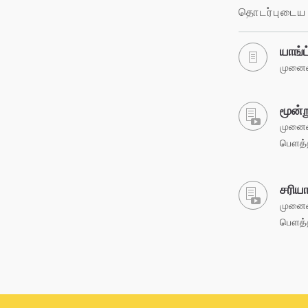
தொடர்புடைய 
யாங்
முனைவர
மூன்ற
முனைவர
பௌத்தர
சரியா
முனைவர
பௌத்தர