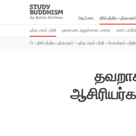
Close
Study
Buddhism
அடிப்படை
திபெத்திய புத்தமதம்
Home
புத்த மதம் பற்றி
ஞானமடைதலுக்கான பாதை
மனப் பயிற்
›
திபெத்திய புத்தமதம்
›
புத்த மதம் பற்றி
›
பௌத்தம் பற்றி
தவறாக
ஆசிரியர்