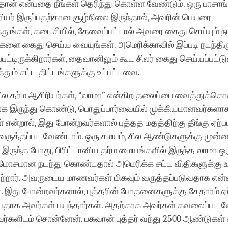
 தான் என்பதை நீங்கள் தெரிந்து கொள்ள வேண்டும். ஒரு பாசா
யர் இருப்பதற்கான சூழ்நிலை இருந்தால், அவரின் பெயரை
த்துங்கள், கடைசியில், தேவைப்பட்டால் அவரை கைது செய்யும் 
்களை கைது செய்ய வையுங்கள். அமெரிக்காவில் இப்படி நடந்திரு
பட்டிருக்கிறார்கள், தைவானிலும் கூட சிலர் கைது செய்யப்பட்டு
ம் சட்ட திட்டங்களுக்கு உட்பட்டவை.
ில தர்ம ஆசிரியர்கள், “லாமா” என்கிற தலைப்பை வைத்துக்க
இருந்து கொண்டு, பொதுப்பார்வையில் முக்கியமானவர்களா
் என்றால், இது போன்றவர்களால் புத்தத மதத்திற்கு தீங்கு ஏற்
் வருத்தப்பட வேண்டாம். ஒரு சமயம், சில ஆண்டுகளுக்கு முன்னர
் இருந்த போது, பிரிட்டானிய தர்ம மையங்களில் இருந்த லாமா ஒ
மோசமான நடந்து கொண்டதால் அமெரிக்க சட்ட விதிகளுக்கு உட
றார். அவருடைய மாணவர்கள் மிகவும் வருத்தப்படுவதாக என்
. இது போன்றவர்களால், புத்தரின் போதனைகளுக்கு சேதாரம் ஏற
்பதாக அவர்கள் பயந்தார்கள். அதற்காக அவர்கள் கவலைப்பட 
ர்களிடம் சொன்னேன். பகவான் புத்தர் வந்து 2500 ஆண்டுகள் 