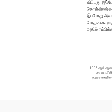
விட்டது. இப்
கொள்கிறார்கள
இப்போது அவம
போதனைகளுக்கு
அதில் நம்பிக
1993 ஆம் ஆண்ட
தைவானிலிரு
தர்மசாலாவில்