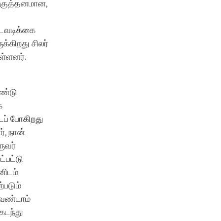
ங்குத்தனமான,
நடவடிக்கை
க்கிறது சிலர்
ள்ளனர்.
ொண்டு
க
படப் போகிறது
், நான்
ருவர்
்பட்டு
னிடம்
்படும்
வேண்டாம்
கடந்து