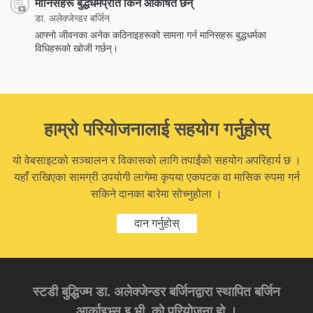
मानिसहरू बुद्धधर्मप्रति किन आकर्षित छन्
डा. अलेक्जेन्डर बर्जिन
आफ्नो जीवनका अनेक कठिनाइहरूको सामना गर्न मानिसहरू बुद्धधर्मका
विधिहरूको खोजी गर्छन्।
हाम्रो परियोजनालाई सहयोग गर्नुहोस्
यो वेबसाइटको सञ्चालन र विकासको लागि तपाईंको सहयोग अपरिहार्य छ ।
यहाँ राखिएका सामग्री उपयोगी लागेमा कृपया एकपटक वा मासिक रुपमा गर्न
सकिने दानका बारेमा सोच्नुहोला ।
दान गर्नुहोस्
स्टडी बुद्धिज्म डा. अलेक्जेन्डर बर्जिनद्वारा स्थापित बर्जिन
आर्काइभ्स् इ.भी. को परियोजना हो ।