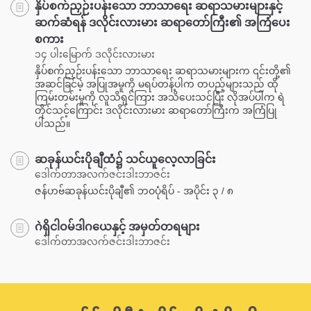
နှိပ်စက်ညှဉ်းပန်းသော ဘာသာရေး ဆရာသမားများနှင့်
ဆက်ဆံရန် ဒလိုင်းလားမား ဆရာတော်ကြီး၏ အကြံပေး
စကား
၁၄ ပါးမြောက် ဒလိုင်းလားမား
နှိပ်စက်ညှဉ်းပန်းသော ဘာသာရေး ဆရာသမားများက ၎င်းတို့၏
အဆင်ခြင်မဲ့ အပြုအမူကို မရပ်တန့်ပါက တပည့်များသည် ထို
ကြမ်းတမ်းမှုကို လူသိရှင်ကြား အသိပေးသင်ပြီး လိုအပ်ပါက ရဲ
တိုင်သင့်ကြောင်း ဒလိုင်းလားမား ဆရာတော်ကြီးက အကြံပြု
ပါသည်။
ဆခုန်ယင်းပိုချီထံ၌ သင်ယူလေ့လာခြင်း
ဒေါက်တာအလက်ဇင်းဒါးဘာဇင်း
ဇန်ဟဗ်ဆခုန်ယင်းပိုချီ၏ ဘဝပုံရိပ် - အပိုင်း ၃ / ၈
ဂဲရှိငါဝမ်ဒါဂယေနှင့် အမှတ်တရများ
ဒေါက်တာအလက်ဇင်းဒါးဘာဇင်း