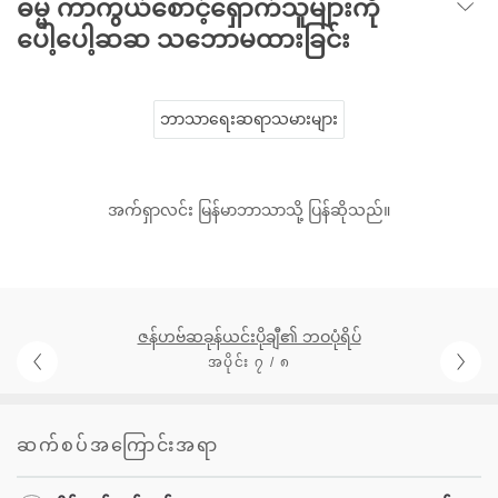
ဓမ္မ ကာကွယ်စောင့်ရှောက်သူများကို
ပေါ့ပေါ့ဆဆ သဘောမထားခြင်း
ဘာသာရေးဆရာသမားများ
အက်ရှာလင်း မြန်မာဘာသာသို့ ပြန်ဆိုသည်။
ဇန်ဟဗ်ဆခုန်ယင်းပိုချီ၏ ဘဝပုံရိပ်
အပိုင်း ၇ / ၈
ဆက်စပ်အကြောင်းအရာ