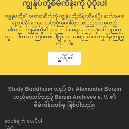
ကျွန်ုပ်တို့စီမံကိန်းကို ပံ့ပိုးပါ
ကျွန်ုပ်တို့၏ ဝက်ဘ်ဆိုက်ကို ကျွန်ုပ်တို့ထိန်းသိမ်းပြီး ဆက်လက်
ချဲ့ထွင်နိုင်ရေးမှာ သင့်ပံ့ပိုးမှုပေါ်တွင် အပြည့်အဝ မူတည်
ပါသည်။ ကျွန်ုပ်တို့၏ အကြောင်းအရာမျာ အသုံးဝင်သည်ဟု
ယူဆပါက တစ်ကြိမ်တစ်ခါဖြစ်စေ၊ လစဉ်ဖြစ်စေ လှူဒါန်းကြည့်
လိုက်ပါ။
လှူဒါန်းပါ
Study Buddhism သည် Dr. Alexander Berzin
တည်ထောင်သည့် Berzin Archives e. V. ၏
စီမံကိန်းတစ်ခု ဖြစ်ပါသည်။
ဝေဖန်ချက် ပေးပို့ပါ
FAQ