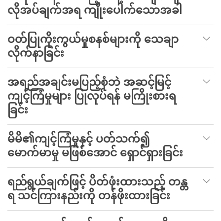
လိုအပ်ချက်အရ ကျိုးပေါက်သောအခါ
ဝတ်ပြုကိုးကွယ်မှုစနစ်များကို သေချာ
လိုက်နာခြင်း
အရည်အချင်းမပြည့်စုံဘဲ အဆင့်မြင့်
ကျင့်ကြံမှုများ ပြုလုပ်ရန် မကြိုးစားရ
ခြင်း
မိမိ၏ကျင့်ကြံမှုနှင့် ပတ်သက်၍
မောက်မာမှု မဖြစ်အောင် ရှောင်ရှားခြင်း
ရည်ရွယ်ချက်ဖြင့် ပိတ်ဖုံးထားသည့် တန္တ
ရ သင်ကြားနည်းကို တန်ဖိုးထားခြင်း