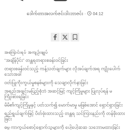
ဒေါက်တာအလက်ဇင်းဒါးဘာဇင်း
04:12
Share
Bookmark
on
အကြောင်းရပ် အကျဉ်းချုပ်
facebook
“အချိန်ပိုင်း” တန္တရတရားစခန်းဝင်ခြင်း
တရားစခန်းဝင်သည့် ကန့်သတ်ချက်များ လိုအပ်ချက်အရ ကျိုးပေါက်
သောအခါ
ဝတ်ပြုကိုးကွယ်မှုစနစ်များကို သေချာလိုက်နာခြင်း
အရည်အချင်းမပြည့်စုံဘဲ အဆင့်မြင့် ကျင့်ကြံမှုများ ပြုလုပ်ရန် မ
ကြိုးစားရခြင်း
မိမိ၏ကျင့်ကြံမှုနှင့် ပတ်သက်၍ မောက်မာမှု မဖြစ်အောင် ရှောင်ရှားခြင်း
ရည်ရွယ်ချက်ဖြင့် ပိတ်ဖုံးထားသည့် တန္တရ သင်ကြားနည်းကို တန်ဖိုးထား
ခြင်း
ဓမ္မ ကာကွယ်စောင့်ရှောက်သူများကို ပေါ့ပေါ့ဆဆ သဘောမထားခြင်း