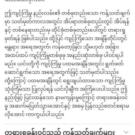
ဤကျင့်ကြံမှု နည်းလမ်း၏ တစ်ခုတည်းသော ကန့်သတ်ချက်
မှာ သတ်မှတ်ကာလအတွင်း အိပ်ရာတစ်ခုတည်းတွင် အိပ်ရန်
နှင့် တစ်နေရာတည်းမှ ထိုင်ခုံတစ်ခုတည်းပေါ်တွင် တရားရှု
မှတ်ရန် ဖြစ်ပါသည်။ ထို့ပြင် ကျင့်ကြံသော အချိန်တိုင်းတွင်
မန္တရား အရေအတွက်၊ ကန်တော့ခြင်း သို့မဟုတ် အခြား
အထပ်ထပ် ကျင့်ကြံမှုတစ်ခုခု အနည်းဆုံးတစ်ခု ပါဝင်ရပါ
မည်။ ယင်းတို့ကို ကျင့်ကြံမှု ပထမအချိန်အတွင်း ရွတ်ဖတ်
ဆောင်ရွက်သော အရေအတွက်ဖြင့် သတ်မှတ်ပါသည်။
ထို့ကြောင့် ပထမအချိန်တွင် ရွေးချယ်ထားသော ကျင့်ကြံမှု
သုံးကြိမ်သာ ပြုလုပ်ရန် ယင်းပိုချီက အကြံပေးပါသည်။ ဤ
နည်းဖြင့် ပြင်းထန်သော နာမကျန်းမှုကြောင့် တရားစခန်းဝင်
မှု အဆက်မပြတ်သွားအောင်နှင့် အစမှ ပြန်လည်စတင်စရာမ
လိုအောင် ကာကွယ်ပါသည်။
တရားစခန်းဝင်သည့် ကန့်သတ်ချက်များ