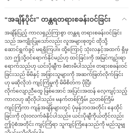
“အချိန်ပိုင်း” တန္တရတရားစခန်းဝင်ခြင်း
အချိန်ပြည့် ကာလရှည်ကြာစွာ တန္တရ တရားစခန်းဝင်ခြင်း
သည် အကျိုးပြုသော်လည်း လူအများစုတွင် ထိုသို့
ဆောင်ရွက်ခွင့် မရရှိကြပါ။ ထို့ကြောင့် သုံးလနှင့်အထက် ရှိမှ
သာ ဤသို့ဝင်ရောက်နိုင်မည်ဟု ထင်ခြင်းကို အမြင်ကျဉ်းရာ
ရောက်သည်ဟု ယင်းပိုချီက ခံစားမိပါသည်။ တရားစခန်းဝင်
ခြင်းသည် မိမိနှင့် အခြားသူများကို အဆက်ဖြတ်လိုက်ခြင်း
ဟု မဆိုလိုဘဲ ကျင့်ကြံမှုကို မိမိစိတ်က ပိုပြီး
လိုက်လျောညီထွေ ဖြစ်အောင် အပြင်းအထန် လေ့ကျင့်သည့်
ကာလဟု ဆိုလိုပါသည်။ မနက်တစ်ကြိမ်၊ ညတစ်ကြိမ်
ကျင့်ကြံကာ ကျန်အချိန်များတွင် ပုံမှန်ဘဝအတိုင်း နေထိုင်
ခြင်းကို လုံးဝလက်ခံနိုင်ပါသည်။ ယင်းပိုချီကိုယ်တိုင်လည်း
ဤပုံစံအတိုင်း ကျင့်ကြံရာ သူကျင့်ကြံနေသည်ကို မည်သူမျှ
သိပင်မသိလိုက်ပါ။