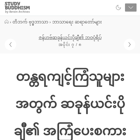
Close
Study
Buddhism
Home
›
တိဘက် ဗုဒ္ဓဘာသာ
›
ဘာသာရေး ဆရာတော်များ
ဇန်ဟဗ်ဆခုန်ယင်းပိုချီ၏ ဘဝပုံရိပ်
အပိုင်း ၇ / ၈
တန္တရကျင့်ကြံသူများ
အတွက် ဆခုန်ယင်းပို
ချီ၏ အကြံပေးစကား