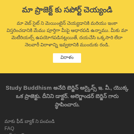
మా ప్రాజెక్ట్ కు సపోర్ట్ చెయ్యండి
మా వెబ్ సైట్ ని మెయింటైన్ చెయ్యడానికి మరియు ఇంకా
విస్తరించడానికి మేము పూర్తిగా మీపై ఆధారపడి ఉన్నాము. మీకు మా
మెటీరియల్స్ ఉపయోగపడినట్లయితే, దయచేసి ఒక్కసారి లేదా
నెలవారీ విరాళాన్ని ఇవ్వటానికి ముందుకు రండి.
విరాళం
Study Buddhism అనేది బెర్జిన్ ఆర్కైవ్స్ ఇ. వీ., యొక్క
ఒక ప్రాజెక్టు. దీనిని డాక్టర్. అలెగ్జాండర్ బెర్జిన్ గారు
స్థాపించారు.
మాకు ఫీడ్ బ్యాక్ ని పంపండి
FAQ