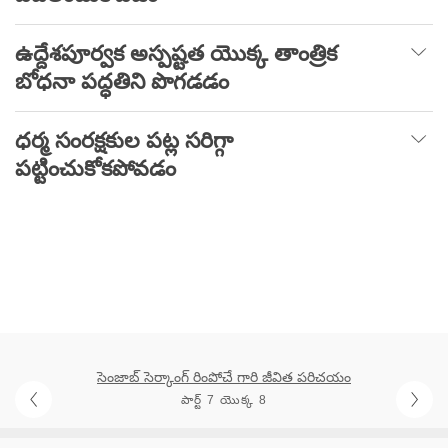
ఉద్దేశపూర్వక అస్పష్టత యొక్క తాంత్రిక
బోధనా పద్ధతిని పొగడడం
ధర్మ సంరక్షకుల పట్ల సరిగ్గా
పట్టించుకోకపోవడం
సెంజాబ్ సెర్కాంగ్ రింపోచే గారి జీవిత పరిచయం
పార్ట్ 7 యొక్క 8