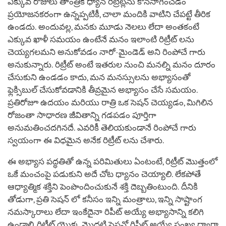
ఎక్కువ రోజులు తాంత్రిక ధ్యాన రిట్రీట్లను కొనసాగించడం
ప్రయోజనకరంగా ఉన్నప్పటికీ, చాలా మందికి వాటిని చేపట్టే తీరిక
ఉండదు. అందువల్ల, మనకు మూడు నెలలు లేదా అంతకంటే
ఎక్కువ ఖాళీ సమయం ఉంటేనే మనం ఇలాంటి రిట్రీట్ లను
చెయ్యగలమని అనుకోవడం నారో-మైండెడ్ అని రింపోచే గారు
అనుకున్నారు. రిట్రీట్ అంటే ఇతరుల నుంచి మనల్ని మనం దూరం
చేసుకుని ఉండడం కాదు, మన మనస్సులను అభ్యాసంతో
ఫ్లెక్సిబుల్ చేసుకోవడానికి తీవ్రమైన అభ్యాసం చేసే సమయం.
ప్రతిరోజూ ఉదయం మరియు రాత్రి ఒక సెషన్ చెయ్యడం, మిగిలిన
రోజంతా సాధారణ జీవితాన్ని గడపడం పూర్తిగా
అనుమతించదగినదే. ఎవరికీ తెలియకుండానే రింపోచే గారు
స్వయంగా ఈ విధమైన అనేక రిట్రీట్ లను చేశారు.
ఈ అభ్యాస పద్ధతితో ఉన్న పరిమితులు ఏంటంటే, రిట్రీట్ మొత్తంలో
ఒకే మంచంపై పడుకుని అదే చోట ధ్యానం చెయ్యాలి. లేకపోతే
ఆధ్యాత్మిక శక్తిని పెంపొందించుకునే శక్తి దెబ్బతింటుంది. దీనికి
తోడుగా, ప్రతి సెషన్ లో కనీసం ఇన్ని మంత్రాలు, ఇన్ని సాష్టాంగ
నమస్కారాలు లేదా ఇంకేదైనా రిపీట్ అయ్యే అభ్యాసాన్ని కలిగి
ఉండాలి, రిట్రీట్ యొక్క మొదటి సెషన్లో రిపీట్ అయ్యే సంఖ్య ద్వారా