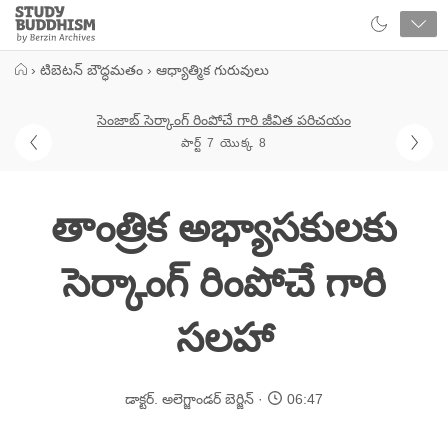
Close
Study
Buddhism
Home
›
టిబెటన్ బౌద్ధమతం
›
ఆధ్యాత్మిక గురువులు
సెంజాబ్ సెర్కాంగ్ రింపోచే గారి జీవిత పరిచయం
పార్ట్ 7 యొక్క 8
తాంత్రిక అభ్యాసకులకు
సెర్కాంగ్ రింపోచే గారి
సలహా
డాక్టర్. అలెగ్జాండర్ బెర్జిన్
06:47