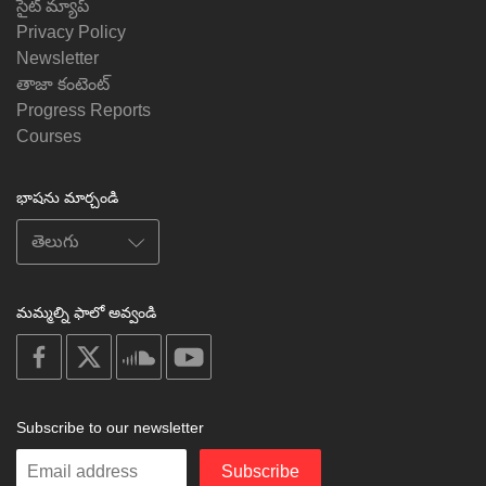
సైట్ మ్యాప్
Privacy Policy
Newsletter
తాజా కంటెంట్
Progress Reports
Courses
భాషను మార్చండి
మమ్మల్ని ఫాలో అవ్వండి
on
on
on
on
facebook
X
soundcloud
youtube
Subscribe to our newsletter
Enter
Subscribe