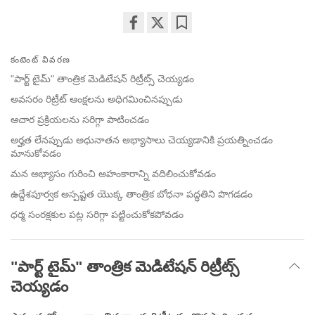
Share
Bookmark
on
కంటెంట్ వివరణ
facebook
"పార్ట్ టైమ్" తాంత్రిక మెడిటేషన్ రిట్రీట్స్ చెయ్యడం
అవసరం రిట్రీట్ ఆంక్షలను అధిగమించినప్పుడు
ఆచార ప్రక్రియలను సరిగ్గా పాటించడం
అర్హత లేనప్పుడు అధునాతన అభ్యాసాలు చెయ్యడానికి ప్రయత్నించడం
మానుకోవడం
మన అభ్యాసం గురించి అహంకారాన్ని వదిలించుకోవడం
ఉద్దేశపూర్వక అస్పష్టత యొక్క తాంత్రిక బోధనా పద్ధతిని పొగడడం
ధర్మ సంరక్షకుల పట్ల సరిగ్గా పట్టించుకోకపోవడం
"పార్ట్ టైమ్" తాంత్రిక మెడిటేషన్ రిట్రీట్స్
చెయ్యడం