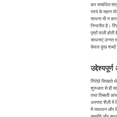
बार सम्बंधित म
स्वयं के महान य
साधना भी न करत
निन्दनीय है। रि
पृष्ठों वाली होत
साधनाएं उन्नत स्
केवल कुछ शब्दों
उद्देश्यपू
रिंपोछे सिखाते थे
शुरुआत से ही सा
तथा तिब्बती आचार
अस्पष्ट शैली मे
में व्यवधान और 
समझेंगे और साधन