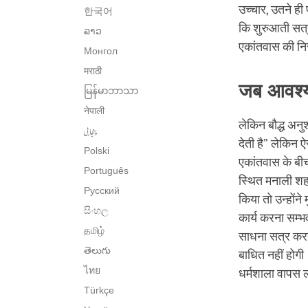
उच्चार, उतने ही
한국어
कि शुरुआती सत्र
ລາວ
एकांतवास की नि
Монгол
मराठी
जब आवश्यक
မြန်မာဘာသာ
नेपाली
लेकिन बौद्ध अनु
پنجابی
देती है” लेकिन ऐ
Polski
एकांतवास के बीच 
Português
स्थित मनाली शहर 
Русский
किया तो उन्होंन
සිංහල
कार्य करना सम्भ
தமிழ்
साधना सत्र करता
తెలుగు
बाधित नहीं होगी
ไทย
धर्मशाला वापस 
Türkçe