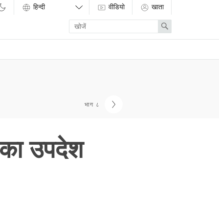
वीडियो
खाता
Enter
Search
search
term
भाग ८
े का उपदेश