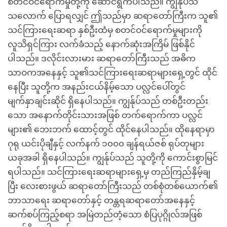
စတင်ဝင်ရောက်မှုတို့ကို ဆောင်ရွက်ပါသည်။ ကျွန်ုပ်သိ
သလောက် ပြောရလျှင် ဤသည်မှာ ဆရာတော်ကြီးက သူ၏
သင်ကြားရေးဆရာ နှစ်ဦးထံမှ စတင်ဝင်ရောက်မှုများကို
လူသိရှင်ကြား လက်ခံသည့် နောက်ဆုံးအကြိမ် ဖြစ်နိုင်
ပါသည်။ ဒလိုင်းလားမား ဆရာတော်ကြီးသည် အဓိက
သာဝကအနေနှင့် သူ၏သင်ကြားရေးဆရာများရှေ့တွင် ထိုင်
နေပြီး သူတို့က အနည်းငယ်နိမ့်သော ပလ္လင်ပေါ်တွင်
မျက်နှာချင်းဆိုင် ရှိနေပါသည်။ ကျွန်ုပ်သည် တစ်ဦးတည်း
သော အနောက်တိုင်းသားအဖြစ် တက်ရောက်ကာ ပလ္လင်
များ၏ ဘေးဘက် ထောင့်တွင် ထိုင်နေပါသည်။ ထိုနေရာမှာ
ဂုရု ယင်းပိုချီနှင့် လက်နက် ၁၀၀၀ ချန်ရယ်ဇစ် ရုပ်တုများ
ယခုအခါ ရှိနေပါသည်။ ကျွန်ုပ်သည် သူတို့ကို ကောင်းစွာမြင်
ရပါသည်။ သင်ကြားရေးဆရာများရှေ့မှ တည်ကြည်နှိမ့်ချ
ပြီး လေးစားဖွယ် ဆရာတော်ကြီးသည် တစ်စုံတစ်ယောက်၏
ဘာသာရေး ဆရာတော်နှင့် တန္တရဆရာတော်အနေနှင့်
ဆက်စပ်ကြည့်စရာ အမြဲတည်တံ့သော စံပြပုဂ္ဂိုလ်အဖြစ်