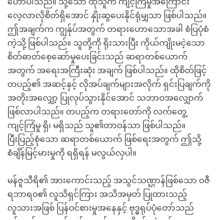
ဟောပါသည်။ သို့သော် ထိုသူက ကျင့်ကြံမှုအကြောင်း
လေ့လာလိုစိတ်ရှိအောင် နှိုးဆွပေးနိုင်ရုံမျှသာ ဖြစ်ပါသည်။
ဤအချက်က ကျွန်ုပ်အတွက် တရားဟောသောအခါ စံပြပုံစံ
ကဲ့သို့ ဖြစ်ပါသည်။ သူတို့ကို ရိုးသားပြီး ကိုယ်ကျိုးမငဲ့သော
စိတ်ဓာတ်စေ့ဆော်မှုပေးခြင်းသည် ဆရာတစ်ယောက်
အတွက် အရေးအကြီးဆုံး အချက် ဖြစ်ပါသည်။ ထိုစိတ်ဖြင့်
တပည့်၏ အဆင့်နှင့် လိုအပ်ချက်များအလိုက် ရှင်းပြချက်ကို
အတိုးအလျှော့ ပြုလုပ်သွားနိုင်အောင် သဘာဝအလျှောက်
ဖြစ်လာပါသည်။ တပည့်က တရားတော်ကို လက်တွေ့
ကျင့်ကြံမှု ရှိ၊ မရှိသည် သူ၏တာဝန်သာ ဖြစ်ပါသည်။
ပြီးပြည့်စုံသော ဆရာတစ်ယောက် ဖြစ်ရေးအတွက် ဤသို့
စံချိန်မြင့်မားမှုကို ရရှိရန် မလွယ်လှပါ။
မန်ဇူသီရိ၏ အားကောင်းသည့် အသွင်သဏ္ဌာန်ဖြစ်သော ဝဇီ
ရဘာရဝ၏ လူသိရှင်ကြား အသိအမှတ် ပြုထားသည့်
လူသားအဖြစ် ပြန်ဝင်စားမှုအနေနှင့် ဗုဒ္ဓရုပ်ပုံတော်သည်