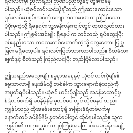
ရှင်းလင်းမှု၊ ဉာဏ်ရည်၊ ဉာဏ်ပညာတို့နှင့် တွဲဖက်နေ
ပါသည်။ ယုံဇင်လင်းယင်းပိုချီသည် ဤအားကောင်းသော
ရှင်းလင်းမှု စွမ်းအင်ကို ကျောက်သားပမာ တည်ငြိမ်သော
ပံ့ပိုးမှုကဲ့သို့ ရှိနေရင်း သူ့အနီးဝန်းကျင်တွင် ထုတ်လွှတ်ထား
ပါသည်။ ဤစွမ်းအင်မျိုး ရှိနေပါက သင်သည် ရှုပ်ထွေးပြီး
ဝမ်းနည်းသော ကလေးတစ်ယောက်ကဲ့သို့ တွေးတော၊ ပြုမူ
ခြင်း မရှိတော့ပါ။ ရှင်းလင်းပြတ်သားလာပါသည်။ စိတ်ခံစား
ချက်နှင့် စိတ်သည် ကြည်လင်ပြီး တည်ငြိမ်လာပါသည်။
ဤအရည်အသွေးမျိုး နမူနာအနေနှင့် ယုံဇင် ယင်းပိုချီ၏
ဓမ္မသာလာရှိ နေအိမ်သို့ တစ်ခါက သွားရောက်ခဲ့သည်ကို
အမှတ်ရမိပါသည်။ ယုံဇင် ယင်းပိုချီသည် အခန်းထောင့်မှ
နံရံတစ်ဖက်ရှိ ခပ်နိမ့်နိမ့် ခုတင်ပေါ်တွင် ထိုင်နေပါသည်။
ကျွန်ုပ်သည် ထိုအခန်းထောင့်ရှိ အခြားနံရံတစ်ဖက်မှ
နောက်ထပ် ခပ်နိမ့်နိမ့် ခုတင်ပေါ်တွင် ထိုင်ရပါသည်။ သူက
ကျွန်ုပ်၏ တရားရှုမှတ် ကျင့်ကြံမှုအကြောင်း မေးခွန်းအချို့