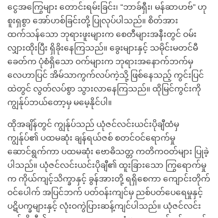
ငွေအကြွေများ တောင်းရမ်းခြင်း၊ “ဘာခ်ရှီး၊ မန်ဆာဟဗ်” ဟု
စူးရှစွာ အော်ဟစ်ခြင်းတို့ ပြုလုပ်ပါသည်။ စိတ်အား
ထက်သန်သော ဘုရားဖူးများက စေတီများအနီးတွင် ဝမ်း
လျှားထိုးပြီး ရှိခိုးနေကြသည်။ ခွေးများနှင့် သမိုင်းမတင်မီ
ခေတ်က ပုံစံရှိသော ဝက်များက ဘုရားအနောက်ဘက်မှ
လေဟာပြင် အိမ်သာကွက်လပ်ကဲ့သို့ ဖြစ်နေသည့် ကွင်းပြင်
ထဲတွင် လွတ်လပ်စွာ သွားလာနေကြသည်။ ထိုမြင်ကွင်းကို
ကျွန်ုပ်ဘယ်တော့မှ မမေ့နိုင်ပါ။
ထိုအချိန်တွင် ကျွန်ုပ်သည် ယုံဇင်လင်းယင်းပိုချီထံမှ
ကျွန်ုပ်၏ ပထမဆုံး ချန်ရယ်ဇစ် စတင်ဝင်ရောက်မှု
ဆောင်ရွက်ကာ ပထမဆုံး ဗောဓိသတ္တ ကတိကဝတ်များ ပြုခဲ့
ပါသည်။ ယုံဇင်လင်းယင်းပိုချီ၏ ထူးခြားသော ကြွရောက်မှု
က ကိုယ်ကျင့်သိက္ခာနှင့် ခွန်အားတို့ ရရှိစေကာ ကျောင်းတိုက်
ဝင်ပေါက် အပြင်ဘက် ပတ်ဝန်းကျင်မှ ညစ်ပတ်ပေရေမှုနှင့်
ပဋိပက္ခများနှင့် လုံးဝကွဲပြားဆန့်ကျင်ပါသည်။ ယုံဇင်လင်း