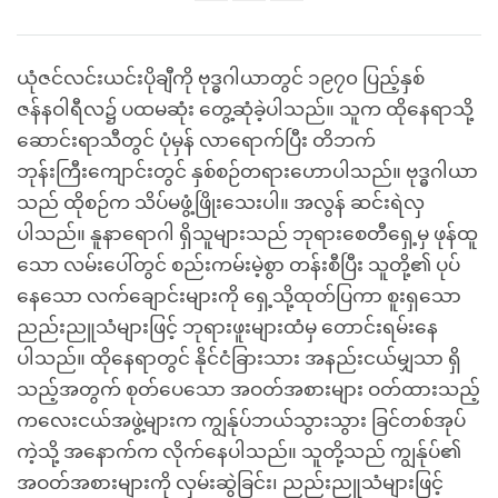
Share
Bookmark
on
facebook
ယုံဇင်လင်းယင်းပိုချီကို ဗုဒ္ဓဂါယာတွင် ၁၉၇၀ ပြည့်နှစ်
ဇန်နဝါရီလ၌ ပထမဆုံး တွေ့ဆုံခဲ့ပါသည်။ သူက ထိုနေရာသို့
ဆောင်းရာသီတွင် ပုံမှန် လာရောက်ပြီး တိဘက်
ဘုန်းကြီးကျောင်းတွင် နှစ်စဉ်တရားဟောပါသည်။ ဗုဒ္ဓဂါယာ
သည် ထိုစဉ်က သိပ်မဖွံ့ဖြိုးသေးပါ။ အလွန် ဆင်းရဲလှ
ပါသည်။ နူနာရောဂါ ရှိသူများသည် ဘုရားစေတီရှေ့မှ ဖုန်ထူ
သော လမ်းပေါ်တွင် စည်းကမ်းမဲ့စွာ တန်းစီပြီး သူတို့၏ ပုပ်
နေသော လက်ချောင်းများကို ရှေ့သို့ထုတ်ပြကာ စူးရှသော
ညည်းညူသံများဖြင့် ဘုရားဖူးများထံမှ တောင်းရမ်းနေ
ပါသည်။ ထိုနေရာတွင် နိုင်ငံခြားသား အနည်းငယ်မျှသာ ရှိ
သည့်အတွက် စုတ်ပေသော အဝတ်အစားများ ဝတ်ထားသည့်
ကလေးငယ်အဖွဲ့များက ကျွန်ုပ်ဘယ်သွားသွား ခြင်တစ်အုပ်
ကဲ့သို့ အနောက်က လိုက်နေပါသည်။ သူတို့သည် ကျွန်ုပ်၏
အဝတ်အစားများကို လှမ်းဆွဲခြင်း၊ ညည်းညူသံများဖြင့်