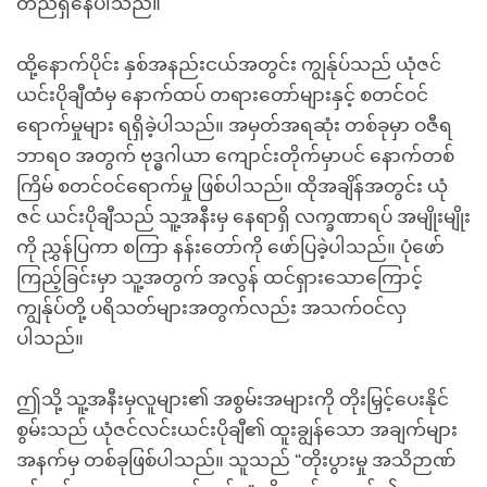
တည်ရှိနေပါသည်။
ထို့နောက်ပိုင်း နှစ်အနည်းငယ်အတွင်း ကျွန်ုပ်သည် ယုံဇင်
ယင်းပိုချီထံမှ နောက်ထပ် တရားတော်များနှင့် စတင်ဝင်
ရောက်မှုများ ရရှိခဲ့ပါသည်။ အမှတ်အရဆုံး တစ်ခုမှာ ဝဇီရ
ဘာရဝ အတွက် ဗုဒ္ဓဂါယာ ကျောင်းတိုက်မှာပင် နောက်တစ်
ကြိမ် စတင်ဝင်ရောက်မှု ဖြစ်ပါသည်။ ထိုအချိန်အတွင်း ယုံ
ဇင် ယင်းပိုချီသည် သူ့အနီးမှ နေရာရှိ လက္ခဏာရပ် အမျိုးမျိုး
ကို ညွှန်ပြကာ စကြာ နန်းတော်ကို ဖော်ပြခဲ့ပါသည်။ ပုံဖော်
ကြည့်ခြင်းမှာ သူ့အတွက် အလွန် ထင်ရှားသောကြောင့်
ကျွန်ုပ်တို့ ပရိသတ်များအတွက်လည်း အသက်ဝင်လှ
ပါသည်။
ဤသို့ သူ့အနီးမှလူများ၏ အစွမ်းအများကို တိုးမြှင့်ပေးနိုင်
စွမ်းသည် ယုံဇင်လင်းယင်းပိုချီ၏ ထူးချွန်သော အချက်များ
အနက်မှ တစ်ခုဖြစ်ပါသည်။ သူသည် “တိုးပွားမှု အသိဉာဏ်