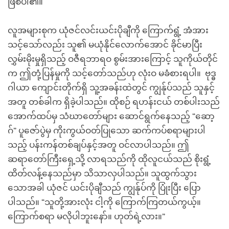
ဖြစ်ပါ၏။
လူအများစုက ယုံဇင်လင်းယင်းပိုချီကို ကြောက်ရွံ့ အံအား
သင့်သော်လည်း သူ၏ မယုံနိုင်လောက်အောင် ခိုင်မာပြီး
လွှမ်းမိုးမှုရှိသည့် ဝဇီရဘာရဝ စွမ်းအားကြောင့် သူကိုယ်တိုင်
က ဤတုံ့ပြန်မှုကို သင့်တော်သည်ဟု လုံးဝ မခံစားရပါ။ ဗုဒ္ဓ
ဂါယာ ကျောင်းတိုက်ရှိ သူ့အခန်းထဲတွင် ကျွန်ုပ်သည် သူနှင့်
အတူ တစ်ခါက ရှိခဲ့ပါသည်။ ထိုစဉ် ရဟန်းငယ် တစ်ပါးသည်
အောက်ထပ်မှ သံဃာတော်များ ဆောင်ရွက်နေသည့် “ဆော့
ဂ်” ပူဇော်ပွဲမှ ကိုးကွယ်ဝတ်ပြုသော ဆက်ကပ်စရာများပါ
သည့် ပန်းကန်တစ်ချပ်နှင့်အတူ ဝင်လာပါသည်။ ဤ
ဆရာတော်ကြီးရှေ့သို့ လာရသည်ကို ထိုလူငယ်သည် စိုးရွံ့
ထိတ်လန့်နေသည်မှာ သိသာလှပါသည်။ သူထွက်သွား
သောအခါ ယုံဇင် ယင်းပိုချီသည် ကျွန်ုပ်ကို ပြုံးပြီး ပြော
ပါသည်။ “သူတို့အားလုံး ငါ့ကို ကြောက်ကြတယ်ကွယ့်။
ကြောက်စရာ မလိုပါဘူးနော်။ ဟုတ်ရဲ့လား။”