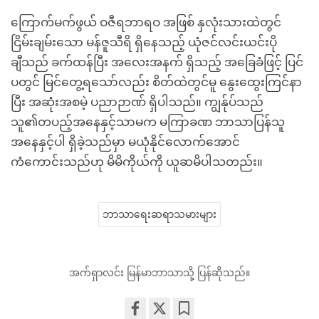
ကြောက်မက်ဖွယ် ဝဇီရဘာရဝ အဖြစ် နှလုံးသားထဲတွင်
ငြိမ်းချမ်းသော မန်ဇူသီရိ ရှိနေသည့် ယုံဇင်လင်းယင်းပို
ချီသည် ခက်ထန်ပြီး အလေးအနက် ရှိသည့် အခြေခံဖြင့် ပြင်
ပတွင် မြင်တွေ့ရသော်လည်း စိတ်ထဲတွင်မူ နွေးထွေးကြင်နာ
ပြီး အဆုံးအစမဲ့ ပညာဉာဏ် ရှိပါသည်။ ကျွန်ုပ်သည်
သူ၏တပည့်အနေနှင့်သာမက မကြာခဏ ဘာသာပြန်သူ
အနေနှင့်ပါ ရှိခဲ့သည်မှာ မယုံနိုင်လောက်အောင်
ကံကောင်းသည်ဟု မိမိကိုယ်ကို ယူဆမိပါသတည်း။
ဘာသာရေးဆရာသမားများ
အက်ရှာလင်း မြန်မာဘာသာသို့ ပြန်ဆိုသည်။