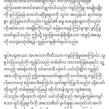
တရားဟောသောအခါများတွင် ဘာသာပြန်သူအဖြစ်
မကြာခဏ စတင်ဆောင်ရွက်ပါသည်။ ကျင့်ကြံမှု အမျိုးမျိုး
ကို ရှင်းပြရန် တောင်းဆိုမှုများကို သူက အလွန်ပင် ရက်ရော
စွာ ခွင့်ပြုပေးပါသည်။ ကျွန်ုပ်၏ ဓမ္မ မေးခွန်းများကိုလည်း
လိုအပ်သော အချိန်တိုင်းတွင် ဖြေပေးရန် ကြင်နာစွာ ခွင့်ပြု
တော်မူပါသည်။ ဤသို့ ထူးခြားတန်ဖိုးရှိသော အခွင့်အရေး
ကို တလွဲမသုံးမိရန် ကျွန်ုပ်ဂရုစိုက်ရပါသည်။
ရှုပ်ထွေးသော အဝလောကီတိဿဝ ကျင့်ကြံမှုအကြောင်း သူ
ရှင်းပြသည်ကို ကျွန်ုပ်သည် တစ်ခါက ဘာသာပြန်နေရင်း သူ့
တပည့် အခန်းထဲသို့ ဝင်မလာမီ ယုံဇင် ယင်းပိုချီက ကျွန်ုပ်
အား ထိုသူသည် ဤတရားတော်များကို လက်တွေ့ ကျင့်ကြံ
ပါ့မလားဟု စဉ်းစားမိကြောင်း မှတ်ချက်ပြုပါသည်။ သို့သော်
ထိုသူကို တစ်ခုခုရှင်းပြရန် ထိုက်တန်သူဟု သူခံစားရ
ပါသည်။ ထို့နောက် ယုံဇင် ယင်းပိုချီသည် အလွန်ကျွမ်းကျင်
သော ရှင်းပြချက်ကို အသေးစိတ် နက်နဲစွာ မဟုတ်ဘဲ ဆက်