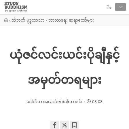
Close
Study
Buddhism
Home
›
တိဘက် ဗုဒ္ဓဘာသာ
›
ဘာသာရေး ဆရာတော်များ
ယုံဇင်လင်းယင်းပိုချီနှင့်
အမှတ်တရများ
ဒေါက်တာအလက်ဇင်းဒါးဘာဇင်း
03:08