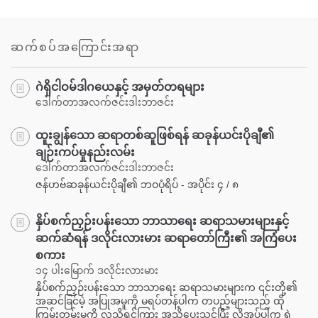
Share
Bookmark
on
facebook
ဆက်စပ်အကြောင်းအရာ
ဂဲရှိငါဝမ်ဒါဂယေနှင့် အမှတ်တရများ
ဒေါက်တာအလက်ဇင်းဒါးဘာဇင်း
ထူးချွန်သော ဆရာတစ်ဆူဖြစ်ရန် ဆခုန်ယင်းပိုချီ၏
ချဉ်းကပ်မှုနည်းလမ်း
ဒေါက်တာအလက်ဇင်းဒါးဘာဇင်း
ဇန်ဟဗ်ဆခုန်ယင်းပိုချီ၏ ဘဝပုံရိပ် - အပိုင်း ၄ / ၈
နှိပ်စက်ညှဉ်းပန်းသော ဘာသာရေး ဆရာသမားများနှင့်
ဆက်ဆံရန် ဒလိုင်းလားမား ဆရာတော်ကြီး၏ အကြံပေး
စကား
၁၄ ပါးမြောက် ဒလိုင်းလားမား
နှိပ်စက်ညှဉ်းပန်းသော ဘာသာရေး ဆရာသမားများက ၎င်းတို့၏
အဆင်ခြင်မဲ့ အပြုအမူကို မရပ်တန့်ပါက တပည့်များသည် ထို
ကြမ်းတမ်းမှုကို လူသိရှင်ကြား အသိပေးသင်ပြီး လိုအပ်ပါက ရဲ