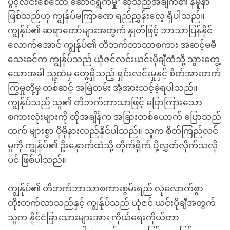
ပွင့်လင်းစေသော ဆောင်ရွက်မှု” ဆိုသည့်အချက်၏ နမူနာ
ဖြစ်သည်ဟု ကျွန်ုပ်မကြာခဏ ရည်ညွှန်းလေ့ ရှိပါသည်။
ကျွန်ုပ်၏ ဆရာတော်များအတွက် နှုတ်ဖြင့် ဘာသာပြန်နိုင်
လောက်အောင် ကျွန်ုပ်၏ တိဘက်ဘာသာစကား အဆင့်မမီ
သေးခင်က ကျွန်ုပ်သည် ယုံဇင်လင်းယင်းပိုချီထံသို့ သွားတွေ့
သောအခါ သူ့ထံမှ တွေ့ရှိသည့် ရှင်းလင်းမှုနှင့် စိတ်အားတက်
ကြွမှုတို့မှ တစ်ဆင့် အမြဲတမ်း အံ့အားသင့်ခဲ့ရပါသည်။
ကျွန်ုပ်သည် သူ၏ တိဘက်ဘာသာဖြင့် ပြောကြားသော
စကားလုံးများကို ထိုအချိန်က အခြားတစ်ယောက် ပြောသည်
ထက် များစွာ ပိုမိုနားလည်နိုင်ပါသည်။ သူက စိတ်ကြည်လင်
မှုကို ကျွန်ုပ်၏ ဦးနှောက်ထဲသို့ တိုက်ရိုက် ပို့လွှတ်လိုက်သလို
ပင် ဖြစ်ပါသည်။
ကျွန်ုပ်၏ တိဘက်ဘာသာစကားစွမ်းရည် လုံလောက်စွာ
တိုးတက်လာသည်နှင့် ကျွန်ုပ်သည် ယုံဇင် ယင်းပိုချီအတွက်
သူက နိုင်ငံခြားသားများအား ကိုယ်ရေးကိုယ်တာ