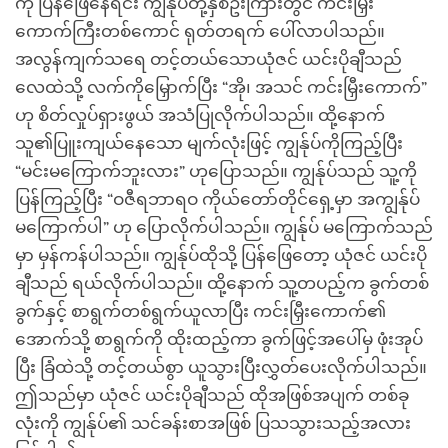
ကို ပြန်ဖြေနေရင်း ကျွန်ုပ်တို့နှစ်ဦးကြားတွင် ကင်းမြှီး
ကောက်ကြီးတစ်ကောင် ရုတ်တရက် ပေါ်လာပါသည်။
အလွန်ကျက်သရေ တင့်တယ်သောယုံဇင် ယင်းပိုချီသည်
လေထဲသို့ လက်ကိုမြှောက်ပြီး “အို၊ အသင် ကင်းမြှီးကောက်”
ဟု စိတ်လှုပ်ရှားဖွယ် အသံပြုလိုက်ပါသည်။ ထို့နောက်
သူ၏ပြူးကျယ်နေသော မျက်လုံးဖြင့် ကျွန်ုပ်ကိုကြည့်ပြီး
“မင်းမကြောက်ဘူးလား” ဟုပြောသည်။ ကျွန်ုပ်သည် သူ့ကို
ပြန်ကြည့်ပြီး “ဝဇီရဘာရဝ ကိုယ်တော်တိုင်ရှေ့မှာ အကျွန်ုပ်
မကြောက်ပါ” ဟု ပြောလိုက်ပါသည်။ ကျွန်ုပ် မကြောက်သည်
မှာ မှန်ကန်ပါသည်။ ကျွန်ုပ်ထိုသို့ ပြန်ဖြေတော့ ယုံဇင် ယင်းပို
ချီသည် ရယ်လိုက်ပါသည်။ ထို့နောက် သူ့တပည့်က ခွက်တစ်
ခွက်နှင့် စာရွက်တစ်ရွက်ယူလာပြီး ကင်းမြှီးကောက်၏
အောက်သို့ စာရွက်ကို ထိုးထည့်ကာ ခွက်ဖြင့်အပေါ်မှ ဖုံးအုပ်
ပြီး ခြံထဲသို့ တင့်တယ်စွာ ယူသွားပြီးလွှတ်ပေးလိုက်ပါသည်။
ဤသည်မှာ ယုံဇင် ယင်းပိုချီသည် ထိုအဖြစ်အပျက် တစ်ခု
လုံးကို ကျွန်ုပ်၏ သင်ခန်းစာအဖြစ် ပြသသွားသည့်အလား