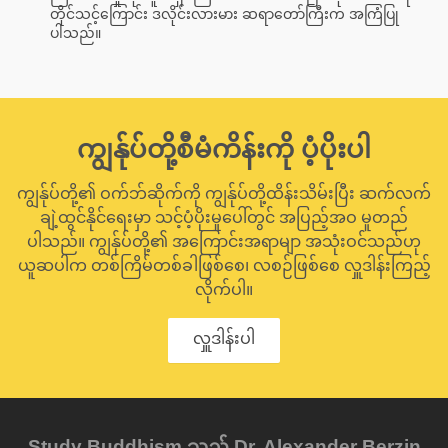
တိုင်သင့်ကြောင်း ဒလိုင်းလားမား ဆရာတော်ကြီးက အကြံပြု
ပါသည်။
ကျွန်ုပ်တို့စီမံကိန်းကို ပံ့ပိုးပါ
ကျွန်ုပ်တို့၏ ဝက်ဘ်ဆိုက်ကို ကျွန်ုပ်တို့ထိန်းသိမ်းပြီး ဆက်လက်
ချဲ့ထွင်နိုင်ရေးမှာ သင့်ပံ့ပိုးမှုပေါ်တွင် အပြည့်အဝ မူတည်
ပါသည်။ ကျွန်ုပ်တို့၏ အကြောင်းအရာမျာ အသုံးဝင်သည်ဟု
ယူဆပါက တစ်ကြိမ်တစ်ခါဖြစ်စေ၊ လစဉ်ဖြစ်စေ လှူဒါန်းကြည့်
လိုက်ပါ။
လှူဒါန်းပါ
Study Buddhism သည် Dr. Alexander Berzin