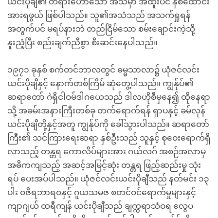
ယင်းပိုချီ၏ တရားဟောသော အသံမှာ အထူးပင် နှစ်ထောင်း
အားရဖွယ် ဖြစ်ပါသည်။ သူ၏အသံသည် အသက်ရှုရန်
အတွက်ပင် မရပ်နားဘဲ တည်ငြိမ်သော စမ်းချောင်းကဲ့သို့
နူးညံ့ပြီး စည်းချက်ညီစွာ စီးဆင်းနေပါသည်။
၁၉၇၁ ခုနှစ် စက်တင်ဘာလတွင် ဓမ္မသာလာ၌ ယုံဇင်လင်း
ယင်းပိုချီနှင့် နောက်တစ်ကြိမ် ဆုံတွေ့ပါသည်။ ကျွန်ုပ်၏
ဆရာတော် ဂဲရှိငါဝမ်ဒါဂယေသည် ဒါလဟိုစီမှနေ၍ ထိုနေရာ
သို့ အခမ်းအနားကြီးတစ်ခု တက်ရောက်ရန် ရှာပနှင့် ခမ်လုန်
ယင်းပိုချီတို့နှင့်အတူ ကျွန်ုပ်ကို ခေါ်သွားပါသည်။ ဆရာတော်
ကြီး၏ သင်ကြားရေးဆရာ နှစ်ဦးသည် သူနှင့် စုဝေးရောက်ရှိ
လာသည့် တန္တရ ကောလိပ်များအား ဂယ်လဂ် အစဉ်အလာမှ
အဓိကကျသည့် အဆင့်အမြင့်ဆုံး တန္တရ ဖြည့်ဆည်းမှု သုံး
ရပ် ပေးအပ်ပါသည်။ ယုံဇင်လင်းယင်းပိုချီသည် နတ်မင်း ၁၃
ပါး ဝဇီရဘာရဝနှင့် ဂူယသမဇ စတင်ဝင်ရောက်မှုများနှင့်
ကျာဂျယ် ထရီကျန် ယင်းပိုချီသည် ချက္ကရာသံဝရ လွေပ