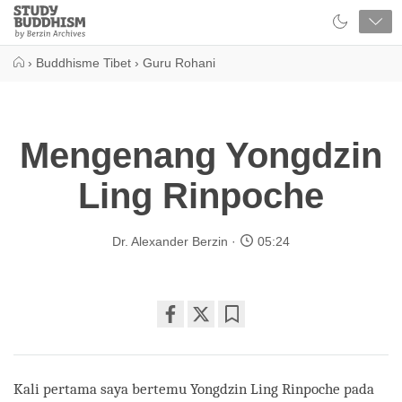
Close
Study
Buddhism
Home
›
Buddhisme Tibet
›
Guru Rohani
Mengenang Yongdzin
Ling Rinpoche
Dr. Alexander Berzin
05:24
Share
Bookmark
on
facebook
Kali pertama saya bertemu Yongdzin Ling Rinpoche pada