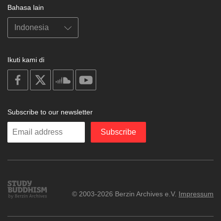
Bahasa lain
Ikuti kami di
on
on
on
on
facebook
X
soundcloud
youtube
Subscribe to our newsletter
Enter
Subscribe
your
email
Study
© 2003-2026 Berzin Archives e.V.
Impressum
Buddhism
Home