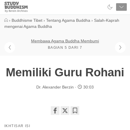
Close
Study
Buddhism
Home
›
Buddhisme Tibet
›
Tentang Agama Buddha
›
Salah-Kaprah
mengenai Agama Buddha
Membawa Agama Buddha Membumi
BAGIAN 5 DARI 7
Memiliki Guru Rohani
Dr. Alexander Berzin
30:03
Share
Bookmark
on
IKHTISAR ISI