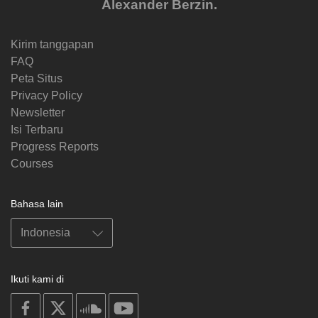
Alexander Berzin.
Kirim tanggapan
FAQ
Peta Situs
Privacy Policy
Newsletter
Isi Terbaru
Progress Reports
Courses
Bahasa lain
Ikuti kami di
on
on
on
on
facebook
X
soundcloud
youtube