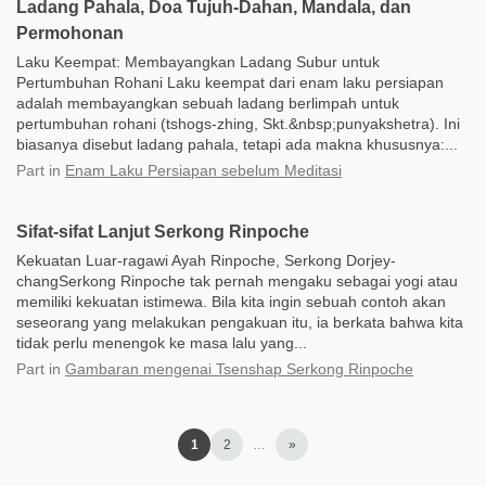
Ladang Pahala, Doa Tujuh-Dahan, Mandala, dan
Permohonan
Laku Keempat: Membayangkan Ladang Subur untuk
Pertumbuhan Rohani Laku keempat dari enam laku persiapan
adalah membayangkan sebuah ladang berlimpah untuk
pertumbuhan rohani (tshogs-zhing, Skt.&nbsp;punyakshetra). Ini
biasanya disebut ladang pahala, tetapi ada makna khususnya:...
Part
in
Enam Laku Persiapan sebelum Meditasi
Sifat-sifat Lanjut Serkong Rinpoche
Kekuatan Luar-ragawi Ayah Rinpoche, Serkong Dorjey-
changSerkong Rinpoche tak pernah mengaku sebagai yogi atau
memiliki kekuatan istimewa. Bila kita ingin sebuah contoh akan
seseorang yang melakukan pengakuan itu, ia berkata bahwa kita
tidak perlu menengok ke masa lalu yang...
Part
in
Gambaran mengenai Tsenshap Serkong Rinpoche
1
2
…
»