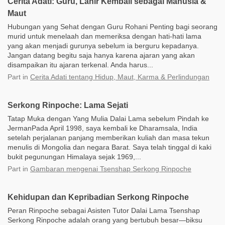
Cerita Adati: Guru, Lahir Kembali sebagai Manusia &
Maut
Hubungan yang Sehat dengan Guru Rohani Penting bagi seorang
murid untuk menelaah dan memeriksa dengan hati-hati lama
yang akan menjadi gurunya sebelum ia berguru kepadanya.
Jangan datang begitu saja hanya karena ajaran yang akan
disampaikan itu ajaran terkenal. Anda harus...
Part
in
Cerita Adati tentang Hidup, Maut, Karma & Perlindungan
Serkong Rinpoche: Lama Sejati
Tatap Muka dengan Yang Mulia Dalai Lama sebelum Pindah ke
JermanPada April 1998, saya kembali ke Dharamsala, India
setelah perjalanan panjang memberikan kuliah dan masa tekun
menulis di Mongolia dan negara Barat. Saya telah tinggal di kaki
bukit pegunungan Himalaya sejak 1969,...
Part
in
Gambaran mengenai Tsenshap Serkong Rinpoche
Kehidupan dan Kepribadian Serkong Rinpoche
Peran Rinpoche sebagai Asisten Tutor Dalai Lama Tsenshap
Serkong Rinpoche adalah orang yang bertubuh besar―biksu