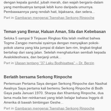
dengan kepala gundul, jubah merah, dan wajah bergaris-dalam
yang membuatnya tampak lebih kuno daripada umurnya.
Pembawaannya yang rendah hati, bijaksana, dan selera...
Part
in
Gambaran mengenai Tsenshap Serkong Rinpoche
Teman yang Benar, Haluan Aman, Sila dan Kebebasan
Seloka 5 sampai 9 Tinjauan Ringkas Kita telah melihat bahwa
Togme Zangpo memulai syairnya dengan menyajikan pokok-
pokok utama yang kita jumpai di dalam lam-rim, tingkat-tingkat
bertahap dari sang jalan. Setelah menghaturkan sembah kepada
Avalokiteshvara, dan berjanji untuk...
Part
in
Ulasan tentang “37 Laku Bodhisattwa” – Dr. Berzin
Berlatih bersama Serkong Rinpoche
Pertemuan Pertama Saya dengan Serkong Rinpoche dan Nasihat
Awalnya Saya pertama kali bertemu Serkong Rinpoche di Bodh
Gaya pada Januari 1970. Sharpa dan Khamlung Rinpoche, dua
lama muda ber-reinkarnasi yang telah belajar bahasa Inggris di
Amerika di bawah bimbingan Geshe...
Part
in
Gambaran mengenai Tsenshap Serkong Rinpoche