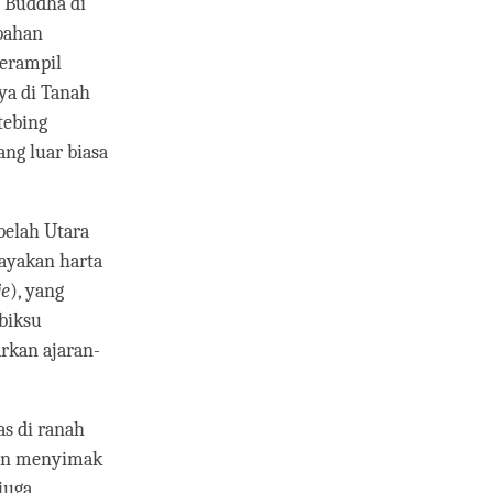
 Buddha di
bahan
terampil
a di Tanah
tebing
ng luar biasa
belah Utara
cayakan harta
je
), yang
 biksu
rkan ajaran-
as di ranah
dan menyimak
juga