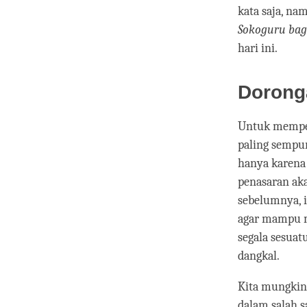
kata saja, na
Sokoguru bagi 
hari ini.
Dorong
Untuk mempela
paling sempu
hanya karena 
penasaran ak
sebelumnya, i
agar mampu m
segala sesuat
dangkal.
Kita mungkin
dalam salah s