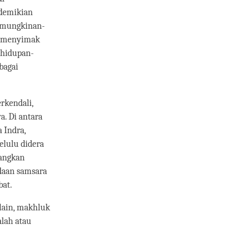
 demikian
emungkinan-
n menyimak
ehidupan-
bagai
rkendali,
a. Di antara
 Indra,
melulu didera
bangkan
adaan samsara
bat.
 lain, makhluk
alah atau