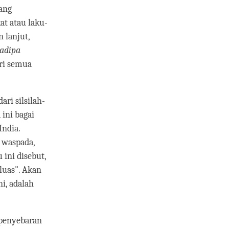
ang
at atau laku-
 lanjut,
adipa
ari semua
ari silsilah-
 ini bagai
India.
 waspada,
 ini disebut,
luas". Akan
i, adalah
 penyebaran