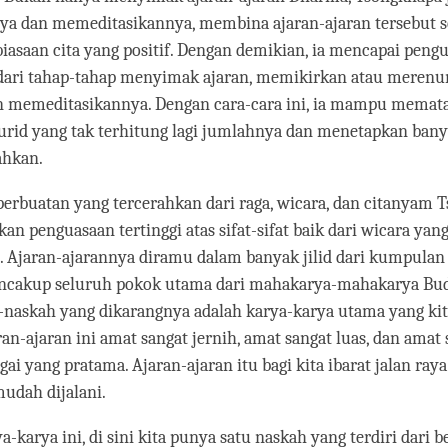
a dan memeditasikannya, membina ajaran-ajaran tersebut s
iasaan cita yang positif. Dengan demikian, ia mencapai peng
ari tahap-tahap menyimak ajaran, memikirkan atau merenu
 memeditasikannya. Dengan cara-cara ini, ia mampu memata
urid yang tak terhitung lagi jumlahnya dan menetapkan ban
ahkan.
perbuatan yang tercerahkan dari raga, wicara, dan citanyam 
 penguasaan tertinggi atas sifat-sifat baik dari wicara yan
 Ajaran-ajarannya diramu dalam banyak jilid dari kumpulan
ncakup seluruh pokok utama dari mahakarya-mahakarya Bud
-naskah yang dikarangnya adalah karya-karya utama yang kita
ran-ajaran ini amat sangat jernih, amat sangat luas, dan amat 
gai yang pratama. Ajaran-ajaran itu bagi kita ibarat jalan ra
udah dijalani.
a-karya ini, di sini kita punya satu naskah yang terdiri dari 