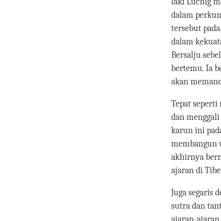
laki Luchig 
dalam perkum
tersebut pad
dalam kekuat
Bersalju sebe
bertemu. Ia 
akan memanca
Tepat seperti
dan menggali 
karun ini pad
membangun w
akhirnya ber
ajaran di Tibe
Juga segaris 
sutra dan ta
ajaran-ajara