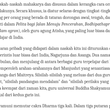
askah-naskah mahakarya dan disusun dalam kerangka cara or
akunya. Secara khusus, ia diatur selaras dengan tingkat-tingk
ng per orang yang berada di tataran dorongan awal, tengah, dan
ati dalam
Pelita bagi Jalan Menuju Pencerahan
,
Bodhipathapr
lam-sgron
), oleh guru agung Atisha, yang paling luar biasa d
ajar di India.
aran pribadi yang didapati dalam naskah kita ini diturunkan d
perintis luar biasa dari India, Nagarjuna dan Asanga. Dua nama
bulan, dan menjulang di antara berbagai guru terpelajar dari 
mperoleh arahan-arahannya dari Manjushri yang senantiasa
nga dari Maitreya. Silsilah-silsilah yang meluas dari dua guru
t, "silsilah pandangan mendalam" dan "silsilah perilaku yang 
a keempat dari zaman kita, guru universal Buddha Shakyamun
l dari kedua garis ini.
amuni memutar cakra Dharma tiga kali. Dalam tiga putaran