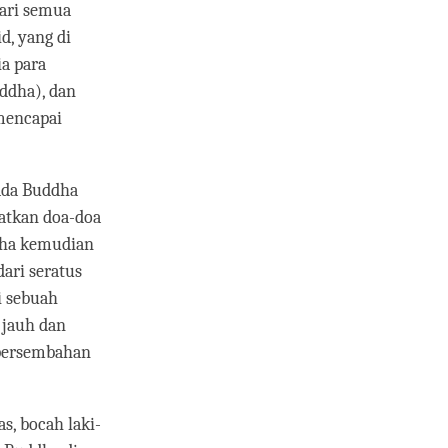
dari semua
, yang di
ia para
ddha), dan
mencapai
ada Buddha
jatkan doa-doa
dha kemudian
ari seratus
i sebuah
 jauh dan
 persembahan
s, bocah laki-