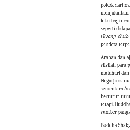
pokok dari n
menjalankan l
laku bagi ora
seperti didap
(
Byang-chub 
pendeta terpel
Arahan dan aj
silsilah para 
matahari dan 
Nagarjuna me
sementara Asa
berturut-turu
tetapi, Buddh
sumber pangka
Buddha Shaky