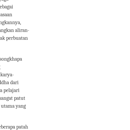
ebagai
uasaan
ngkannya,
ngkan aliran-
yak perbuatan
Tsongkhapa
g
 karya-
dha dari
 pelajari
sangat patut
ya utama yang
beberapa patah