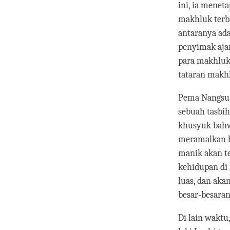
ini, ia menet
makhluk terb
antaranya ada
penyimak aja
para makhluk
tataran makhl
Pema Nangsu-
sebuah tasbih
khusyuk bahw
meramalkan b
manik akan te
kehidupan di
luas, dan ak
besar-besaran
Di lain waktu