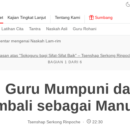
et
Kajian Tingkat Lanjut
Tentang Kami
Sumbang
Latihan Cita
Tantra
Naskah Asli
Guru Rohani
entar mengenai Naskah Lam-rim
asan atas "Sokoguru bagi Sifat-Sifat Baik" – Tsenshap Serkong Rinpo
BAGIAN 1 DARI 6
: Guru Mumpuni dan
bali sebagai Man
Tsenshap Serkong Rinpoche
22:30