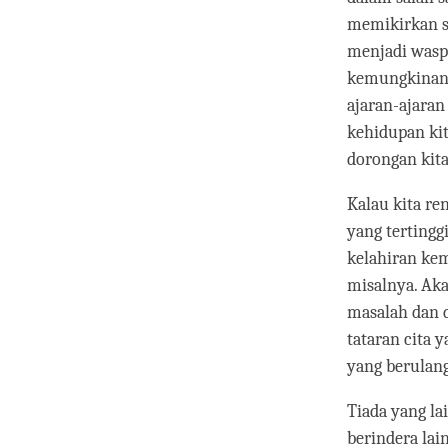
memikirkan s
menjadi wasp
kemungkinan 
ajaran-ajara
kehidupan ki
dorongan kit
Kalau kita re
yang tertingg
kelahiran kem
misalnya. Akan
masalah dan d
tataran cita 
yang berulang
Tiada yang la
berindera lai