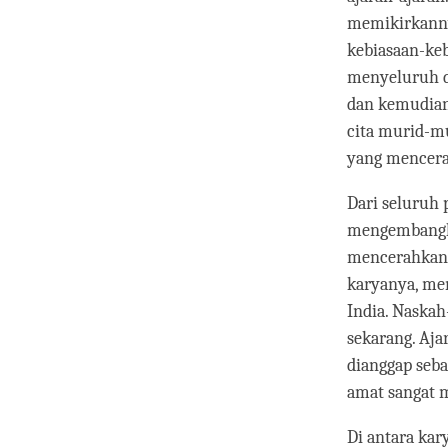
memikirkanny
kebiasaan-keb
menyeluruh d
dan kemudian
cita murid-m
yang mencer
Dari seluruh 
mengembangkan
mencerahkan.
karyanya, me
India. Naskah
sekarang. Aja
dianggap seba
amat sangat m
Di antara kary