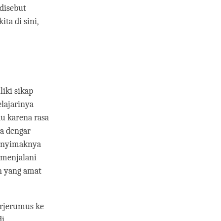
disebut
ta di sini,
iki sikap
lajarinya
u karena rasa
a dengar
menyimaknya
 menjalani
an yang amat
rjerumus ke
di