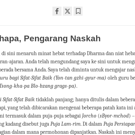
Share
Bookmark
on
facebook
hapa, Pengarang Naskah
 di sini menaruh minat hebat terhadap Dharma dan niat heb
ran-ajaran. Anda telah mengundang saya ke sini untuk menga
berada bersama Anda. Saya telah diminta untuk mengajar na
uru bagi Sifat-Sifat Baik (Yon-tan gzhi-gyur-ma)
oleh guru bes
Tsong-kha-pa Blo-bzang grags-pa)
.
Sifat-Sifat Baik
tidaklah panjang; hanya ditulis dalam bebera
tapi, yang telah dibicarakan mengenai beberapa patah kata ini
ini termasuk dalam puja-puja sebagai
Jorcho
(
sByor-mchod
) 
ang kadang disebut juga
Puja Lam-rim
. Di dalam
Puja Persiapa
gian dalam mana permohonan dipanjatkan. Naskah ini men