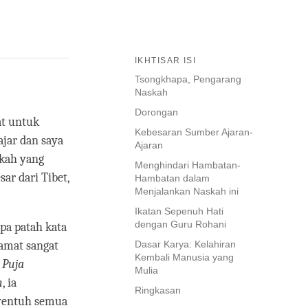
IKHTISAR ISI
Tsongkhapa, Pengarang
Naskah
Dorongan
at untuk
Kebesaran Sumber Ajaran-
jar dan saya
Ajaran
skah yang
Menghindari Hambatan-
ar dari Tibet,
Hambatan dalam
Menjalankan Naskah ini
Ikatan Sepenuh Hati
dengan Guru Rohani
pa patah kata
 amat sangat
Dasar Karya: Kelahiran
Kembali Manusia yang
–
Puja
Mulia
n
, ia
Ringkasan
yentuh semua