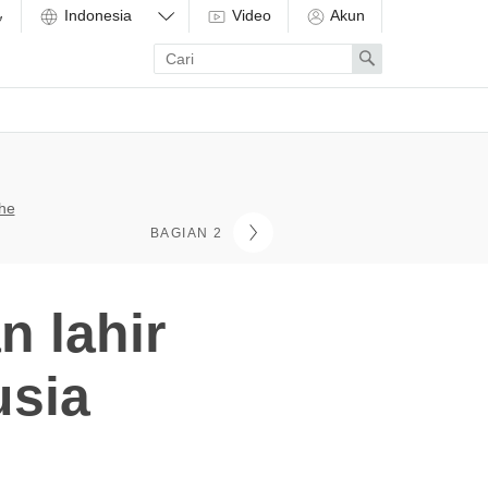
Video
Akun
Enter
Search
search
term
che
BAGIAN 2
 lahir
usia