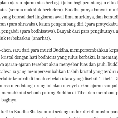
apkan ajaran-ajaran atas berbagai jalan bagi pematangan cita 
atas (semua makhluk berindera). Buddha punya banyak murid
 yang berasal dari lingkaran awal lima muridnya, dan kemud
ran (para shravaka), kaum pengembang diri (para pratyekabu
 pengabdi (para bodhisatwa). Banyak dari para pengikutnya 
uk terbebaskan (anarhat).
chen, satu dari para murid Buddha, mempersembahkan kep
 kristal dengan hati bodhicita yang tulus berbakti. Ia meman
a ajaran-ajaran tersebut akan menyebar luas dan jauh. Bud
ahwa ia yang mempersembahkan tasbih kristal yang terdiri d
rlahir kembali di tanah sebelah utara yang disebut "Tibet". D
 masa mendatang, orang ini akan menyebarkan ajaran sampai
an memahkotai sebuah patung Buddha di Tibet dan membuat
 baginya.
, ketika Buddha Shakyamuni sedang undur-diri di musim pana