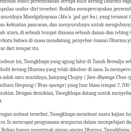
membuat suatu persembahan berupa kulit kerang Dharma bagi
pulan undur-diri tersebut. Buddha mempercayakan persem
a muridnya Maudgalyayana (
Mo'u 'gal-gyi bu
), yang teramat 
an-kekuatan pancaran, dan menyuruhnya untuk menguburny
lah utara, di sebuah tempat dimana sebuah danau dan tebing-
berkata bahwa di masa mendatang, penyebar-luasan Dharma ya
r dari tempat itu.
 nubuat ini, Tsongkhapa yang agung lahir di Tanah Bersalju se
kulit kerang Dharma yang telah dikubur di sana. Ia memper
a salah satu muridnya, Jamyang Chojey (
'Jam-dbyangs Chos-r
ihara Drepung (
'Bras-spungs
) yang luar biasa tempat 7. 700
mukim. Dengan demikian, Tsongkhapa datang untuk menyeba
t.
dengan nubuat tersebut, Tsongkhapa membuat suatu kajian lu
ntra. Ia mencapai penguasaan sempurna dalam mempelajari 
n. Bukan hanya menyimak ajaran-ajaran Dharma, Tsongkhapa 