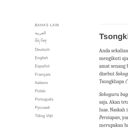
BAHAS LAIN
العربية
Tsongk
བོད་ཡིག་
Deutsch
Anda sekalian
English
mengikuti aja
amat senang 
Español
disebut
Sokog
Français
Tsongkhapa
(
Italiano
Polski
Sokoguru bagi 
Português
saja. Akan te
Русский
luas. Naskah 
Tiếng Việt
Persiapan
, y
merupakan ba