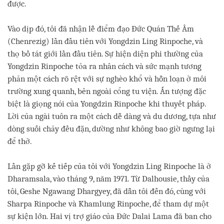
được.
Vào dịp đó, tôi đã nhận lễ điểm đạo Đức Quán Thế Âm
(Chenrezig) lần đầu tiên với Yongdzin Ling Rinpoche, và
thọ bồ tát giới lần đầu tiên. Sự hiện diện phi thường của
Yongdzin Rinpoche tỏa ra nhân cách và sức mạnh tương
phản một cách rõ rệt với sự nghèo khổ và hỗn loạn ở môi
trường xung quanh, bên ngoài cổng tu viện. Ấn tượng đặc
biệt là giọng nói của Yongdzin Rinpoche khi thuyết pháp.
Lời của ngài tuôn ra một cách dễ dàng và du dương, tựa như
dòng suối chảy đều đặn, dường như không bao giờ ngưng lại
để thở.
Lần gặp gỡ kế tiếp của tôi với Yongdzin Ling Rinpoche là ở
Dharamsala, vào tháng 9, năm 1971. Từ Dalhousie, thầy của
tôi, Geshe Ngawang Dhargyey, đã dẫn tôi đến đó, cùng với
Sharpa Rinpoche và Khamlung Rinpoche, để tham dự một
sự kiện lớn. Hai vị trợ giáo của Đức Dalai Lama đã ban cho