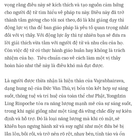
vọng rằng điều này sẽ kích thích và tạo nguồn cảm hứng
cho người đệ tử tìm hiểu về pháp tu này. Điều này đã trở
thành tấm gương cho tôi noi theo, đó là khi giảng dạy thì
động lực vị tha để ban giáo pháp là yếu tố quan trọng nhất
đối với vị thầy. Với động lực ấy thì tự nhiên bạn sẽ đưa ra
lời giải thích vừa tầm với người đệ tử và nhu cầu của họ.
Còn việc đệ tử có thực hành giáo huấn hay không là trách
nhiệm của họ. Tiêu chuẩn cao về cách làm một vị thầy
hoàn hảo như thế này là điều khó mà đạt được.
Là người được thừa nhận là hiện thân của Vajrabhairava,
dạng hung nộ của Đức Văn Thù, vị bổn tôn kết hợp sự sáng
suốt, thông tuệ và trí huệ của toàn thể chư Phật, Yongdzin
Ling Rinpoche tỏa ra năng lượng mạnh mẽ của sự sáng suốt,
trong khi ngài giống như một tảng đá vững chắc đầy sự kiên
định và hỗ trợ. Đó là loại năng lượng mà khi có mặt, sẽ
khiến bạn ngưng hành xử và suy nghĩ như một đứa bé bị
lẫn lộn, bối rối, và trở nên rõ rệt, nhạy bén, tỉnh táo và ổn