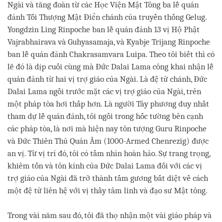
Ngài và tăng đoàn từ các Học Viện Mật Tông ba lễ quán
đảnh Tối Thượng Mật Điển chánh của truyền thống Gelug.
Yongdzin Ling Rinpoche ban lễ quán đảnh 13 vị Hộ Phật
Vajrabhairava và Guhyasamaja, và Kyabje Trijang Rinpoche
ban lễ quán đảnh Chakrasamvara Luipa. Theo tôi biết thì có
lẽ đó là dịp cuối cùng mà Đức Dalai Lama công khai nhận lễ
quán đảnh từ hai vị trợ giáo của Ngài. Là đệ tử chánh, Đức
Dalai Lama ngồi trước mặt các vị trợ giáo của Ngài, trên
một pháp tòa hơi thấp hơn. Là người Tây phương duy nhất
tham dự lễ quán đảnh, tôi ngồi trong hốc tường bên cạnh
các pháp tòa, là nơi mà hiện nay tôn tượng Guru Rinpoche
và Đức Thiên Thủ Quán Âm (1000-Armed Chenrezig) được
an vị. Từ vị trí đó, tôi có tầm nhìn hoàn hảo. Sự trang trọng,
khiêm tốn và tôn kính của Đức Dalai Lama đối với các vị
trợ giáo của Ngài đã trở thành tấm gương bất diệt về cách
một đệ tử liên hệ với vị thầy tâm linh và đạo sư Mật tông.
Trong vài năm sau đó, tôi đã thọ nhận một vài giáo pháp và