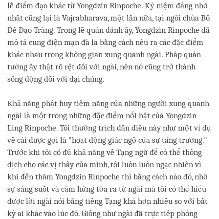
lễ điểm đạo khác từ Yongdzin Rinpoche. Kỷ niệm đáng nhớ
nhất cũng lại là Vajrabharava, một lần nữa, tại ngôi chùa Bồ
Đề Đạo Tràng. Trong lễ quán đảnh ấy, Yongdzin Rinpoche đã
mô tả cung điện mạn đà la bằng cách nêu ra các đặc điểm
khác nhau trong không gian xung quanh ngài. Pháp quán
tưởng ấy thật rõ rệt đối với ngài, nên nó cũng trở thành
sống động đối với đại chúng.
Khả năng phát huy tiềm năng của những người xung quanh
ngài là một trong những đặc điểm nổi bật của Yongdzin
Ling Rinpoche. Tôi thường trích dẫn điều này như một ví dụ
về cái được gọi là "hoạt động giác ngộ của sự tăng trưởng."
Trước khi tôi có đủ khả năng về Tạng ngữ để có thể thông
dịch cho các vị thầy của mình, tôi luôn luôn ngạc nhiên vì
khi đến thăm Yongdzin Rinpoche thì bằng cách nào đó, nhờ
sự sáng suốt và cảm hứng tỏa ra từ ngài mà tôi có thể hiểu
được lời ngài nói bằng tiếng Tạng khá hơn nhiều so với bất
kỳ ai khác vào lúc đó. Giống như ngài đã trực tiếp phóng