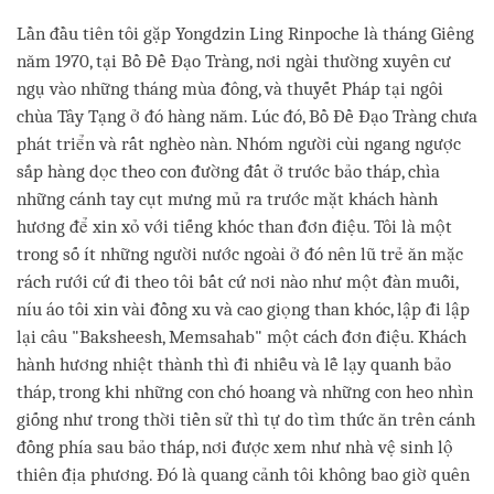
facebook
Lần đầu tiên tôi gặp Yongdzin Ling Rinpoche là tháng Giêng
năm 1970, tại Bồ Đề Đạo Tràng, nơi ngài thường xuyên cư
ngụ vào những tháng mùa đông, và thuyết Pháp tại ngôi
chùa Tây Tạng ở đó hàng năm. Lúc đó, Bồ Đề Đạo Tràng chưa
phát triển và rất nghèo nàn. Nhóm người cùi ngang ngược
sắp hàng dọc theo con đường đất ở trước bảo tháp, chìa
những cánh tay cụt mưng mủ ra trước mặt khách hành
hương để xin xỏ với tiếng khóc than đơn điệu. Tôi là một
trong số ít những người nước ngoài ở đó nên lũ trẻ ăn mặc
rách rưới cứ đi theo tôi bất cứ nơi nào như một đàn muỗi,
níu áo tôi xin vài đồng xu và cao giọng than khóc, lập đi lập
lại câu "Baksheesh, Memsahab" một cách đơn điệu. Khách
hành hương nhiệt thành thì đi nhiễu và lễ lạy quanh bảo
tháp, trong khi những con chó hoang và những con heo nhìn
giống như trong thời tiền sử thì tự do tìm thức ăn trên cánh
đồng phía sau bảo tháp, nơi được xem như nhà vệ sinh lộ
thiên địa phương. Đó là quang cảnh tôi không bao giờ quên