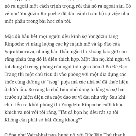
nó ra ngoài một cách trịnh trọng, rồi thả nó ra ngoài sân. Có
vẻ như Yongdzin Rinpoche đã dàn cảnh toàn bộ sự việc như
một phần trong bài học của tôi.
Mặc dù hầu hết mọi người đều kinh sợ Yongdzin Ling
Rinpoche vì năng lượng cực kỳ mạnh mẽ và áp đảo của
Vajrabhairava, nhưng bản thân ngài thì không bao giờ cho
rằng phản ứng đó là điều thích hợp. Một lần nọ, khi ngài và
tôi đang ở trong phòng của ngài tại ngôi chùa ở Bồ Đề Đạo
Tràng thì một chú tiểu đi vào phòng với một dĩa đựng các
thức cúng dường từ “tsog" puja mà các nhà sư đã thực hiện
ở dưới lầu. Rõ ràng là chú tiểu nhỏ đang lo lắng và sợ hãi
trước sự hiện diện của một đạo sư vĩ đại như vậy. Sau khi
chú tiểu ra khỏi phòng thì Yongdzin Rinpoche cười khúc
khích và nói với tôi rằng, "Tất cả bọn họ đều rất sợ tôi.
Không cần phải sợ hãi, đúng không?".
Giống như Vajrabhairava hung nộ, với Đức Văn Thù thanh