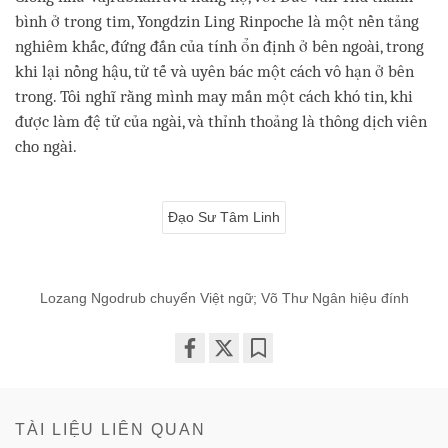
bình ở trong tim, Yongdzin Ling Rinpoche là một nền tảng
nghiêm khắc, đứng đắn của tính ổn định ở bên ngoài, trong
khi lại nồng hậu, tử tế và uyên bác một cách vô hạn ở bên
trong. Tôi nghĩ rằng mình may mắn một cách khó tin, khi
được làm đệ tử của ngài, và thỉnh thoảng là thông dịch viên
cho ngài.
Đạo Sư Tâm Linh
Lozang Ngodrub chuyển Việt ngữ; Võ Thư Ngân hiệu đính
Share
Bookmark
on
facebook
TÀI LIỆU LIÊN QUAN