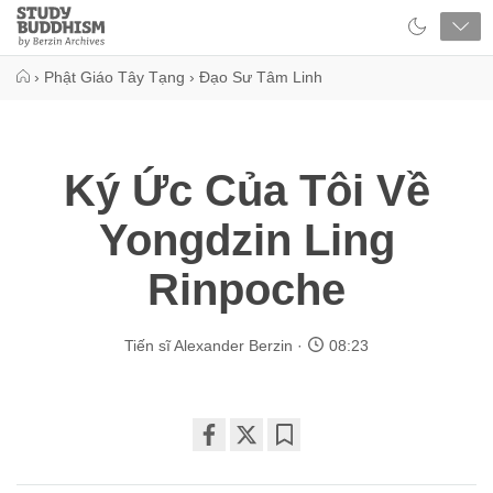
Close
Study
Buddhism
Home
›
Phật Giáo Tây Tạng
›
Đạo Sư Tâm Linh
Ký Ức Của Tôi Về
Yongdzin Ling
Rinpoche
Tiến sĩ Alexander Berzin
08:23
Share
Bookmark
on