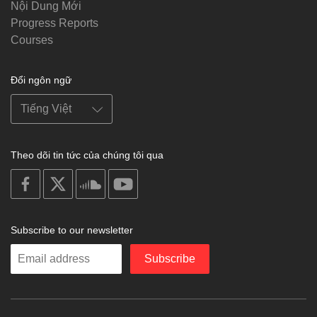
Nội Dung Mới
Progress Reports
Courses
Đổi ngôn ngữ
Theo dõi tin tức của chúng tôi qua
on
on
on
on
facebook
X
soundcloud
youtube
Subscribe to our newsletter
Enter
Subscribe
your
email