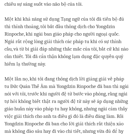
chiếu sự sáng suốt vào não bộ của tôi.
Một khi khả năng sử dụng Tạng ngữ của tôi đã tiến bộ đủ
thì thỉnh thoảng, tôi bắt đầu thông dịch cho Yongdzin
Rinpoche, khi ngài ban giáo pháp cho người ngoại quốc.
Ngài rất rộng lòng giải thích các pháp tu khi có sự thỉnh
cầu, và từ bi giải đáp những thắc mắc của tôi, bất cứ khi nào
cần thiết. Tôi đã cẩn thận không lạm dụng đặc quyền quý
hiếm lạ thường này.
Một lần nọ, khi tôi đang thông dịch lời giảng giải về pháp
tu Đức Quán Thế Âm mà Yongdzin Rinpoche đã ban thì ngài
nói với tôi, trước khi người đệ tử bước vào phòng, rằng ngài
tự hỏi không biết thật ra người đệ tử này sẽ áp dụng những
giáo huấn này vào pháp tu hay không, nhưng ngài cảm thấy
việc giải thích cho anh ta điều gì đó là điều đáng làm. Rồi
Yongdzin Rinpoche đã ban cho lời giải thích rất thiện xảo
mà không đào sâu hay đi vào chi tiết, nhưng vừa đủ để hy