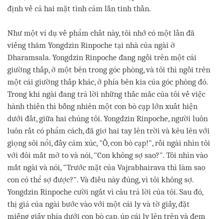
định về cả hai mặt tình cảm lẫn tinh thần.
Như một ví dụ về phẩm chất này, tôi nhớ có một lần đã
viếng thăm Yongdzin Rinpoche tại nhà của ngài ở
Dharamsala. Yongdzin Rinpoche đang ngồi trên một cái
giường thấp, ở một bên trong góc phòng, và tôi thì ngồi trên
một cái giường thấp khác, ở phía bên kia của góc phòng đó.
Trong khi ngài đang trả lời những thắc mắc của tôi về việc
hành thiền thì bỗng nhiên một con bò cạp lớn xuất hiện
dưới đất, giữa hai chúng tôi. Yongdzin Rinpoche, người luôn
luôn rất có phẩm cách, đã giơ hai tay lên trời và kêu lên với
giọng sôi nổi, đầy cảm xúc, "Ồ, con bò cạp!", rồi ngài nhìn tôi
với đôi mắt mở to và nói, "Con không sợ sao?". Tôi nhìn vào
mắt ngài và nói, "Trước mặt của Vajrabhairava thì làm sao
con có thể sợ được?". Và điều này đúng, vì tôi không sợ.
Yongdzin Rinpoche cười ngất vì câu trả lời của tôi. Sau đó,
thị giả của ngài bước vào với một cái ly và tờ giấy, đặt
miếng giấy phía dưới con bò cạp, úp cái ly lên trên và đem