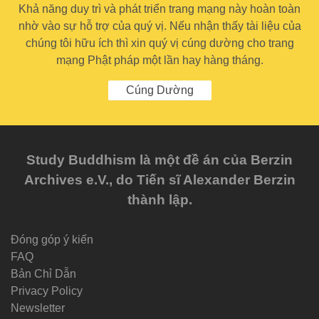
Khả năng duy trì và phát triển trang mạng này hoàn toàn
nhờ vào sự hỗ trợ của quý vị. Nếu nhận thấy tài liệu của
chúng tôi hữu ích thì xin quý vị cúng dường cho trang
mạng Phật pháp một lần hay hàng tháng.
Cúng Dường
Study Buddhism là một đề án của Berzin
Archives e.V., do Tiến sĩ Alexander Berzin
thành lập.
Đóng góp ý kiến
FAQ
Bản Chỉ Dẫn
Privacy Policy
Newsletter