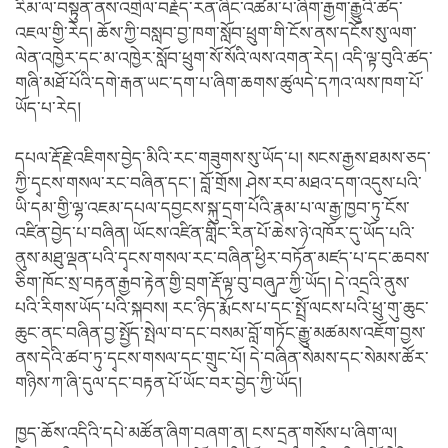
རིམ་ལ་བསྟུན་ནས་འགྲེལ་བརྗོད་རན་ཞིང་འཚམ་པ་ཞིག་རྒྱག་རྒྱུའི་ཚད་
འཇལ་གྱི་རེད། ཆོས་ཀྱི་བསླབ་བྱ་ཁག་སློབ་ཕྲུག་གི་ངོས་ནས་དངོས་སུ་ལག་
ལེན་འཁྱེར་དང་མ་འཁྱེར་སློབ་ཕྲུག་སོ་སོའི་ལས་འགན་རེད། འདི་ལྟ་བུའི་ཚད་
གཞི་མཐོ་པོའི་དགེ་རྒན་ཡང་དག་པ་ཞིག་ཆགས་ཚུལདེ་དཀའ་ལས་ཁག་པོ་
ཡོད་པ་རེད།
དཔལ་རྡོ་རྗེ་འཇིགས་བྱེད་མིའི་རང་གཟུགས་སུ་ཡོད་པ། སངས་རྒྱས་ཐམས་ཅད་
ཀྱི་དྭངས་གསལ་རང་བཞིན་དང་། བློ་གྲོས། ཤེས་རབ་མཐའ་དག་འདུས་པའི་
ཡི་དམ་གྱི་ལྷ་འཇམ་དཔལ་དབྱངས་སྐུ་དྲག་པོའི་རྣམ་པ་ལ་རྒྱ་ཁྱབ་ཏུ་ངོས་
འཛིན་བྱེད་པ་བཞིན། ཡོངས་འཛིན་གླིང་རིན་པོ་ཆེས་ཉེ་འཁོར་དུ་ཡོད་པའི་
ནུས་མཐུ་ལྡན་པའི་དྭངས་གསལ་རང་བཞིན་ཕྱིར་བཏོན་མཛད་པ་དང་ཆབས་
ཅིག་ཁོང་སྲ་བརྟན་རྒྱབ་རྟེན་གྱི་བྲག་རྡོ་ལྟ་བུ་བཞུཌ་ཀྱི་ཡོད། དེ་འདྲའི་ནུས་
པའི་རིགས་ཡོད་པའི་སྐབས། རང་ཉིད་རྨོངས་པ་དང་སྤྲོ་ལངས་པའི་ཕྲུ་གུ་ཆུང་
ཆུང་ནང་བཞིན་བྱ་སྤྱོད་སྤེལ་བ་དང་བསམ་བློ་གཏོང་རྒྱུ་མཚམས་འཇོག་བྱས་
ནས་དེའི་ཚབ་ཏུ་དྭངས་གསལ་དང་གྲུང་པོ། དེ་བཞིན་སེམས་དང་སེམས་ཚོར་
གཉིས་ཀ་ཞི་དུལ་དང་བརྟན་པོ་ཡོང་བར་བྱེད་ཀྱི་ཡོད།
ཁྱད་ཆོས་འདིའི་དཔེ་མཚོན་ཞིག་བཞག་ན། ངས་དྲན་གསོས་པ་ཞིག་ལ།