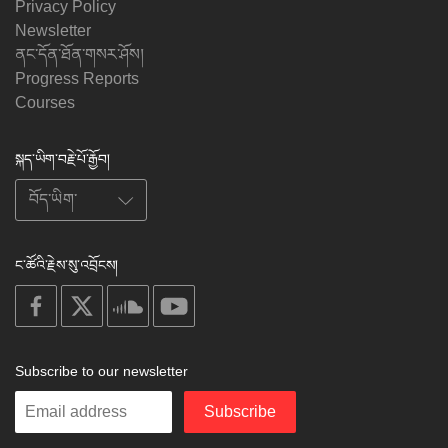
Privacy Policy
Newsletter
ནང་དོན་ཐོན་གསར་ཤོས།
Progress Reports
Courses
སྐད་ཡིག་བརྗེ་པོ་རྒྱོབ།
ང་ཚོའི་རྗེས་སུ་འབྲོངས།
on
on
on
on
facebook
X
soundcloud
youtube
Subscribe to our newsletter
Enter
Subscribe
your