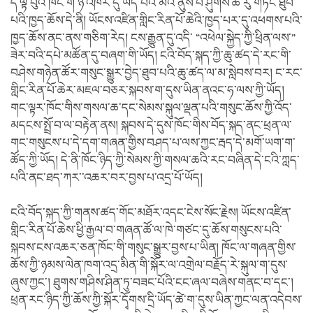
དེ་ལྟ་བུའི་ཁོང་གི་ཉེ་འཁོར་དུ་ཡོད་པའི་མིའི་ནུས་པ་ཤུགས་ཆེ་རུ་གཏོང་ཐུབ་
པའི་ཁྱད་ཆོས་དེ་ནི། ཡོངས་འཛིན་གླིང་རིན་པོ་ཆེའི་ཁྱད་པར་དུ་འཕགས་པའི་
ཁྱད་ཆོས་ནང་ནས་གཅིག་རེད། ངས་རྒྱུན་དུ་འདི་ “འཕེལ་སྐྱེད་ཀྱི་ཕྲིན་ལས་”
ཟེར་བའི་དཔེ་མཚོན་དུ་བཞག་གི་ཡོད། ངའི་བོད་སྐད་ཀྱི་ཆུ་ཚད་དེ་རང་གི་
བཤེས་གཉེན་ཚོར་གསུང་སྒྱུར་བྱེད་ཐུབ་པའི་ཆུ་ཚད་ལ་མ་སླེབས་བར། ང་རང་
གླིང་རིན་པོ་ཆེར་མཇལ་བཅར་སྐབས་ག་དུས་ཡིན་ནའང་ཧ་ལས་ཀྱི་ཡོད།
གང་ལྟར་ཁོང་གིས་གསལ་ཆ་དང་སེམས་སྐུལ་ལྡན་པའི་གསུང་ཆོས་ཀྱི་འོད་
མདངས་སྤྲོ་བ་ལ་བརྟེན་ནས། སྐབས་དེ་དུས་ཁོང་གིས་བོད་སྐད་ནང་ཕྲན་ལ་
གང་གསུངས་པ་དེ་དག་གཞན་གྱིས་བཤད་པ་ལས་ཀྱང་རྦད་དེ་མགོ་ཡག་ག་
ཚོད་ཀྱི་ཡོད། དེ་ནི་ཁོང་ཉིད་ཀྱི་སེམས་ཀྱི་གསལ་ཆའི་རང་བཞིན་དེ་ངའི་ཀླད་
པའི་ནང་ཐད་ཀར་་འཆར་བར་བྱས་པ་འདྲ་པོ་ཡོད།
ངའི་བོད་སྐད་ཀྱི་གནས་ཚད་གོང་མཐོར་འདང་ངེས་སོང་རྗེས། ཡོངས་འཛིན་
གླིང་རིན་པོ་ཆེས་ཕྱི་རྒྱལ་བ་གཞན་ཚོ་ལ་ཁེ་གཙང་དུ་ཆོས་གསུངས་པའི་
སྐབས་ངས་འཆར་ཅན་ཁོང་གི་གསུང་སྒྱུར་བྱས་པ་ཡིན། ཁོང་ལ་གཞན་གྱིས་
ཆོས་ཀྱི་ཉམས་ལེན་ཁག་འདྲ་མིན་གི་སྐོར་ལ་འགྲེལ་བརྗོད་རེ་སྐུལ་ག་དུས་
ཞུས་ཀྱང་། ཐུགས་གཤིས་ཤིན་ཏུ་བཟང་པོའི་ངང་ཞལ་བཞེས་གནང་བ་དང་།
ཕྲན་རང་ཉིད་ཀྱི་ཆོས་ཀྱི་སྐོར་དྭོགས་དྲི་ཡོད་ཚེ་ག་དུས་ཡིན་ཀྱང་ལན་འདེབས་