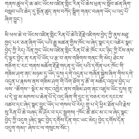
གནས་ཚུལ་དེ་ཆ་ཚང་ཡོངས་འཛིན་གླིང་རིན་པོ་ཆེས་ཕྲན་ལ་སློབ་ཚན་ཞིག་
བསླབ་པའི་ཆེད་དུ་སྔོན་ཚུད་ནས་བཀོད་སྒྲིག་གནང་བཞག་ཡོད་པ་འདྲ་པོ་
ཞིག་བྱུང་།
མི་ཕལ་ཆེ་བ་ཡོངས་འཛིན་གླིང་རིན་པོ་ཆེའི་རྡོ་རྗེ་འཇིགས་བྱེད་ཀྱི་ནུས་མཐུ་
ཁྱད་པར་ཅན་ཞིག་ཡོད་པའི་རྒྱུ་མཚན་གྱིས་ཁོང་ལ་ཞེད་སྣང་དང་འཚེར་སྣང་
བྱེད་ཀྱི་རེད། འོན་ཀྱང་ཡོངས་འཛིན་གླིང་རིན་པོ་ཆེ་ཁོང་རང་ཉིད་ཀྱི་ངོས་ནས་
དེ་ལྟར་བྱེད་ན་རན་པོ་ཡོད་པ་རྩ་བ་ནས་གཟིགས་གནང་གི་མེད། ཐེངས་
གཅིག་ང་རང་གནས་མཆོག་རྡོ་རྗེ་གདན་དུ་ཡོད་པའི་དགོན་པར་ཁོང་གི་
གཟིམ་ཤག་ནང་མཉམ་དུ་ཡོད་དུས། དགེ་འདུན་པ་གཞོན་སྐྱེས་ཞིག་གིས་དགེ་
འདུན་པ་རྣམས་ནས་གཟིམ་ཤག་གི་འོག་ཐོག་ཏུ་ཆོ་ག་མཆོད་འབུལ་བྱེད་པ་
ལས་ “ཚོགས་” སྡེར་མ་གང་འཁྱེར་ནས་གཟིམ་ཤག་ནང་འཛུལ་ཡོང་དུས། གྲྭ་
པ་དེ་བླ་མ་མཁས་པ་ཆེན་པོ་དེ་འདྲ་ཞིག་གི་དྲུང་དུ་བཅར་བར་དངངས་
འཚབ་དང་ཞེད་སྣང་བྱུང་ཡོད་པ་གསལ་པོ་རེད། གྲྭ་པ་དེ་ཕྱིར་ཐོན་པའི་རྗེས་
སུ་རིན་པོ་ཆེ་བཞད་མོ་ཤོར་བ་དང་སྦྲགས། “ཁོང་ཚོ་ཚང་མ་ང་ལ་ཞེད་སྣང་
བྱེད་ཀྱི་འདུག །ཞེད་སྣང་བྱེད་དགོས་དོན་གང་ཡང་མེད། བྱེད་དགོས་དོན་
འདུག་གམ།” ཞེས་ང་ལ་གསུངས་སོང་།