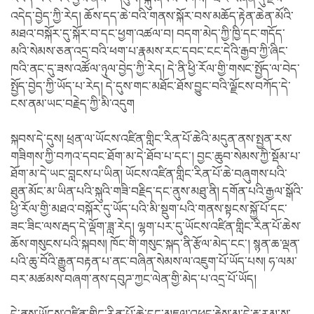
འདེད་བྱེད་ཀྱི་རེད། ཆོས་དད་ཆེ་བའི་གནས་སྐོར་བས་མཆོད་རྟེན་ཆེན་མོའི་
མཐའ་བསྐོར་དུ་སྐོར་བ་དང་ཕྱག་འཚལ་བ། བདག་མེད་ཀྱི་ཁྱི་དང་གདོད་
མའི་སེམས་ཅན་འདྲ་བའི་ཕག་པ་རྣམས་རང་དབང་ངང་དེའི་རྒྱབ་ཀྱི་ཞིང་
ཁའི་ནང་དུ་ཟས་འཚོལ་ཉུལ་བྱེད་ཀྱི་རེད། དེ་ནི་ཕྱི་རོལ་གྱི་གསང་སྤྱོད་ལ་བེད་
སྤྱོད་བྱེད་ཀྱི་ཡོད་པ་རེད། དེ་དུས་གང་མཐོང་ཐོས་བྱུང་བའི་ལྗོངས་བཀོད་དེ་
ངས་ནམ་ཡང་བརྗེད་ཀྱི་མི་འདུག
སྐབས་དེ་དུས། ཕྲན་ལ་ཡོངས་འཛིན་གླིང་རིན་པོ་ཆེའི་མདུན་ནས་སྤྱན་རས་
གཟིགས་ཀྱི་བཀའ་དབང་ཐོག་མ་དེ་ཐོབ་པ་དང་། བྱང་ཆུབ་སེམས་ཀྱི་སྡོམ་པ་
ཐོག་མ་དེ་ཡང་བླངས་པ་ཡིན། ཡོངས་འཛིན་གླིང་རིན་པོ་ཆེ་བཞུགས་པའི་
ཐུན་མོང་མ་ཡིན་པའི་སྐུའི་གཟི་བརྗིད་དང་ནུས་མཐུ་ནི། དགོན་པའི་རྒྱལ་སྒོའི་
ཕྱི་རོལ་གྱི་མཐའ་བསྐོར་དུ་ཡོད་པའི་མི་སྡུག་པའི་གནས་སྟངས་སྐྱོ་པོ་དང་
ཟང་ཟིང་ལས་རྦད་དེ་ལྡོག་ཟླ་རེད། ལྷག་པར་དུ་ཡོངས་འཛིན་གླིང་རིན་པོ་ཆེས་
ཆོས་གསུངས་པའི་སྐབས། ཁོང་གི་གསུང་སྐད་ནི་རྩོལ་མེད་ངང་། སྙན་ཆ་ལྡན་
པའི་ཆུ་བོའི་རྒྱུན་བརྟན་པ་ནང་བཞིན་སེམས་ལ་འཇུག་པོ་ཡོད་པས། ཧ་ལམ་
བར་མཚམས་བཞག་ནས་དབུཌ་ཀྱང་ལེན་གྱི་མེད་པ་འདྲ་པོ་ཡོད།