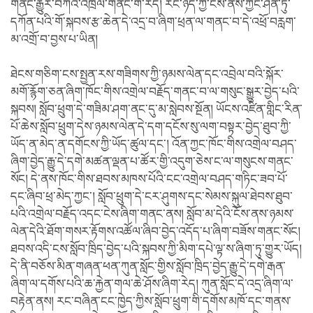
གནང་རྒྱུར་བཀའ་འཁྲོལ་གནང་གི་རེད། རང་ཉིད་ཀྱི་ངོས་ནས་ཀྱང་ཤིན་ཏུ་
དཀོན་པའི་གོ་སྐབས་རྩ་ཆེན་དེ་འདྲ་བ་ཞིག་ཕྲན་ལ་གནང་བ་དེ་འཕྲོ་བརླག་
མ་འགྲོ་བ་བྱས་པ་ཡིན།
ཐེངས་གཅིག་ངས་སྤྱན་རས་གཟིགས་ཀྱི་ཉམས་ལེན་དང་འབྲེལ་བའི་སྐོར་
མགོ་རྙོག་ཅན་ཞིག་ཁོང་གིས་འགྲེལ་བརྗོད་གནང་བ་ལ་གསུང་སྒྱུར་བྱེད་པའི་
སྐབས། སློབ་ཕྲུག་དེ་གཟིམ་ཤག་ནང་དུ་མ་སླེབས་སྔོན། ཡོངས་འཛིན་གླིང་རིན་
པོ་ཆེས་སློབ་ཕྲུག་དེས་ཉམས་ལེན་དེ་དག་དངོས་སུ་ལག་བསྟར་བྱེད་ཐུབ་ཀྱི་
ཡོད་ན་མེད་ན་དགོངས་ཀྱི་ཡོད་ཚུལ་དང་། འོན་ཀྱང་ཁོང་གིས་འགྲེལ་བཤད་
ཞིག་བྱེད་རྒྱུ་དེ་དགེ་མཚན་ལྡན་པ་ཚོར་གྱི་འདུག་ཅེས་ང་ལ་གསུངས་གནང་
སོང། དེ་ནས་ཁོང་གིས་ཐབས་མཁས་པོའི་ངང་འགྲེལ་བཤད་གཏིང་ཟབ་པོ་
དང་ཞིབ་ཕྲ་མེད་ཀྱང་། སློབ་ཕྲུག་དེ་ངར་ཤུགས་དང་སེམས་སྐུལ་ཐེབས་ཐུབ་
པའི་འགྲེལ་བརྗོད་འདང་ངེས་ཞིག་གནང་ནས། སློབ་མ་དེའི་ངོས་ནས་ཉམས་
ལེན་དེའི་ཐོག་གསར་རྟོགས་འཚོལ་ཞིབ་བྱེད་འདོད་པ་ཞིག་བཟོས་གནང་སོང།
ཐབས་འདི་ངས་སློབ་ཁྲིད་བྱེད་པའི་སྐབས་ཀྱི་མིག་དཔེ་ལྟ་ས་ཞིག་ཏུ་གྱུར་ཡོད།
དེ་ནི་བཅོས་མིན་གཞན་ཕན་ཀུན་སློང་གྱིས་སློབ་ཁྲིད་བྱེད་རྒྱུ་དེ་དགེ་རྒན་
ཞིག་ལ་དགོས་པའི་ཆ་རྐྱེན་གལ་ཆེ་ཤོས་ཞིག་རེད། ཀུན་སློང་དེ་འདྲ་ཞིག་ལ་
བརྟེན་ནས། རང་བཞིན་ངང་ཁྱེད་ཀྱིས་སློབ་ཕྲུག་གི་དགོས་མཁོ་དང་གནས་