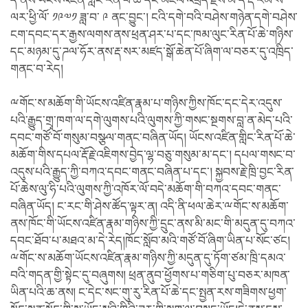
དེ་ནས་ཡོངས་འཛིན་གླིང་རིན་པོ་ཆེ་དང་མཇལ་འཕྲད་རྗེས་མ་དེ་རྡ་རམ་ས་
ལར་ཕྱི་ལོ་ ༡༩༧༡ ཟླ་བ་ ༩ ནང་བྱུང་། ངའི་དགེ་བའི་བཤེས་གཉེན་དགེ་བཤེས་
ངག་དབང་དར་རྒྱས་ལགས་ནས་ཕྲན་ཤར་པ་དང་ཁམ་ལུང་རིན་པོ་ཆེ་གཉིས་
དང་མཉམ་དུ་ཌལ་ཧོར་ནས་རྡ་སར་མཛད་སྒོ་ཆེན་པོ་ཞིག་ལ་བཅར་དུ་འཁྲིད་
གནང་བ་རེད།
ྋགོང་ས་མཆོག་གི་ཡོངས་འཛིན་རྣམ་པ་གཉིས་ཀྱིས་ཁོང་དང་དེར་འདུས་
པའི་རྒྱུད་གྲྭ་ཁག་ལ་དགེ་ལུགས་པའི་ལུགས་ཀྱི་གསང་སྔགས་བླ་ན་མེད་པའི་
དབང་གཙོ་བོ་གསུམ་བསྩལ་གནང་བཞིན་ཡོད། ཡོངས་འཛིན་གླིང་རིན་པོ་ཆེ་
མཆོག་གིས་དཔལ་རྡོ་རྗེ་འཇིགས་བྱེད་ལྷ་བཅུ་གསུམ་མ་དང་། དཔལ་གསང་བ་
འདུས་པའི་རྒྱུད་ཀྱི་བཀའ་དབང་གནང་བཞིན་པ་དང་། སྐྱབས་རྗེ་ཁྲི་བྱང་རིན་
པོ་ཆེས་ལུ་ཧི་པའི་ལུགས་ཀྱི་འཁོར་ལོ་བདེ་མཆོག་གི་བཀའ་དབང་གནང་
བཞིན་ཡོད། ང་རང་གི་ཤེས་ཚོད་ལྟར་ན། འདི་ནི་ཕལ་ཆེར་ྋགོང་ས་མཆོག་
ནས་ཁོང་གི་ཡོངས་འཛིན་རྣམ་གཉིས་ཀྱི་དྲུང་ནས་མི་མང་གི་མདུན་དུ་བཀའ་
དབང་ཐོབ་པ་མཐའ་མ་དེ་རེད།ཁོང་སློབ་མའི་གཙོ་བོ་ཞིག་ཡིན་པ་སོང་ཙང།
ྋགོང་ས་མཆོག་ཡོངས་འཛིན་རྣམ་གཉིས་ཀྱི་མདུན་དུ་ཏོག་ཙམ་ཁྲི་དམའ་
བའི་གདན་གྱི་སྟེང་དུ་བཞུགས། ཕྲན་ནུབ་ཕྱོགས་པ་གཅིག་པུ་བཅར་མཁན་
ཡིན་པའི་ཆ་ནས། ང་དེང་སང་གུ་རུ་རིན་པོ་ཆེ་དང་སྤྱན་རས་གཟིགས་ཕྱག་