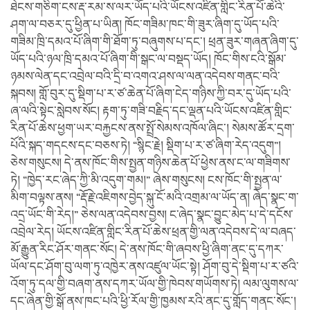
ཐེངས་གཅིག་ངས་རྡ་རམ་ས་ལར་ཡོད་པའི་ཡོངས་འཛིན་གླིང་རིན་པོ་ཆེའི་
ཤག་ལ་བཅར་དུ་ཕྱིན་པ་ཡིན། ཁོང་གཟིམ་ཁང་གི་ཟུར་ཞིག་དུ་ཡོད་པའི་
གཟིམ་ཁྲི་དམའ་པོ་ཞིག་གི་ཐོག་ཏུ་བཞུགས་པ་དང་། ཕྲན་ཟུར་གཞན་ཞིག་དུ་
ཡོད་པའི་ཉལ་ཁྲི་དམའ་པོ་ཞིག་གི་སྒང་ལ་བསྡད་ཡོད། ཁོང་གིས་ངའི་སྒོམ་
ཉམས་ལེན་དང་འབྲེལ་བའི་དྲི་བ་འགའ་ཤས་ལ་ལན་འདེབས་གནང་བའི་
སྐབས། གློ་བུར་དུ་སྡིག་པ་ར་ཙ་ཆེན་པོ་ཞིག་ངེད་གཉིས་ཀྱི་བར་དུ་ཡོད་པའི་
ཞ་ལའི་སྟེང་སླེབས་སོང། རྟག་ཏུ་གཟི་བརྗིད་དང་ལྡན་པའི་ཡོངས་འཛིན་གླིང་
རིན་པོ་ཆེས་ཕྱག་ཡར་བརྐྱངས་ནས་སྤྲོ་སེམས་འཁོལ་ཞིང་། སེམས་ཚོར་དྲག་
པོའི་སྐད་གདངས་དང་བཅས་ཏེ། “སྙིང་རྗེ། སྡིག་པ་ར་ཙ་ཞིག་རེད་འདུག”།
ཅེས་གསུངས། དེ་ནས་ཁོང་གིས་སྤྱན་གཉིས་ཆེན་པོ་ཕྱེས་ནས་ང་ལ་གཟིགས་
ཏེ། “ཁྱེད་རང་ཞེད་ཀྱི་མི་འདུག་གམ།” ཞེས་གསུངས། ངས་ཁོང་གི་སྤྱན་ལ་
མིག་བལྟས་ནས། “རྡོ་རྗེ་འཇིགས་བྱེད་སྐུ་ངོ་མའི་འགྲམ་ལ་ཡོད་ན། ཞེད་སྣང་ག་
འདྲ་ཡོང་གི་རེད།” ཅེས་ལན་འདེབས་བྱས། ང་ཞེད་སྣང་བྱུང་མེད་པ་དེ་དངོས་
འབྲེལ་རེད། ཡོངས་འཛིན་གླིང་རིན་པོ་ཆེས་ཕྲན་གྱི་ལན་འདེབས་དེ་ལ་བཞད་
མོ་རྒྱུན་རིང་ཤོར་གནང་སོང། དེ་ནས་ཁོང་གི་ཞབས་ཕྱི་ཞིག་ནང་དུ་དཀར་
ཡོལ་དང་ཤོག་བུ་ལག་ཏུ་འཁྱེར་ནས་འཛུལ་ཡོང་སྟེ། ཤོག་བུ་དེ་སྡིག་པ་ར་ཙའི་
འོག་ཏུ་དལ་གྱི་བཞག་ནས་དཀར་ཡོལ་གྱི་ཁེབས་གཡོགས་ཏེ། ལམ་ལུགས་ལ་
དང་ཞེན་གྱི་སྒོ་ནས་ཁང་པའི་ཕྱི་རོལ་གྱི་ཁྱམས་རའི་ནང་དུ་གློད་གནང་སོང་།