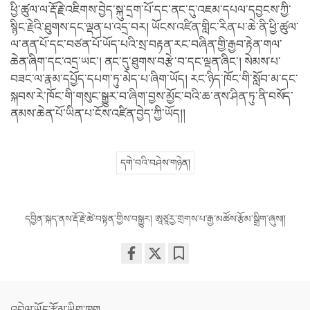
ཕྱི་ཚུལ་ལ་རྡོ་རྗེ་འཇིགས་བྱེད་སྐུ་དྲག་པོ་དང་ནང་དུ་འཇམ་དཔལ་དབྱངས་ཀྱི་
སྙིང་རྗེའི་ཐུགས་དང་ལྡན་པ་འདྲ་བར། ཡོངས་འཛིན་གླིང་རིན་པ་ཆེ་ནི་ཕྱི་ཚུལ་
ལ་ནན་པོ་དང་བཙན་པོ་ཡོད་པའི་སྲ་བརྟན་རང་བཞིན་གྱི་རྒྱབ་རྟེན་གལ་
ཆེན་ཞིག་དང་འདྲ་ཡང་། ནང་དུ་ཐུགས་བརྩེ་བ་དང་ལྡན་ཞིང་། སེམས་པ་
བཟང་ལ་རྣམ་དཔྱོད་དཔག་ཏུ་མེད་པ་ཞིག་ཡོད། རང་ཉིད་ཁོང་གི་སློབ་མ་དང་
སྐབས་རེ་ཁོང་གི་གསུང་སྒྱུར་བ་ཞིག་བྱས་མྱོང་བའི་ཆ་ནས་ཤིན་ཏུ་ནི་བསོད་
ནམས་ཆེན་པོ་ཡིན་པ་ངོས་འཛིན་བྱེད་ཀྱི་ཡོད།།
དགེ་བའི་བཤེས་གཉེན།
དབྱིན་སྐད་ནས་རྡོ་རྗེ་ཚེ་བསྟན་གྱིས་བསྒྱུར། ཨཱཙཱརྱ་གྲགས་པ་རྒྱ་མཚོས་རྩོམ་སྒྲིག་ཞུས།།
Share
Bookmark
on
facebook
འབྲེལ་ཡོད་རྩོམ་ཡིག་ཁག