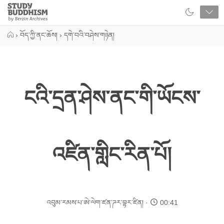
Close
Study
Buddhism
Home
›
བོད་ཀྱི་ནང་ཆོས།
›
དགེ་བའི་བཤེས་གཉེན།
ངའི་དྲན་ཤེས་ནང་གི་ཡོངས་
འཛིན་གླིང་རིན་པོ།
འབུམ་རམས་པ་ཨེ་ལེག་ཛན་ཌར་བྷར་ཛིན།
00:41