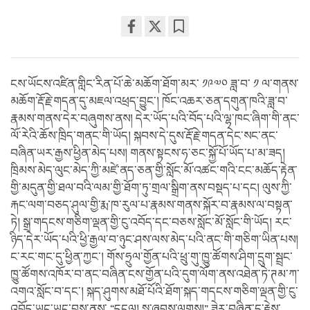
Share
Bookmark
on
facebook
ངས་ཡོངས་འཛིན་གླིང་རིན་པོ་ཆེ་མཆོག་ཐོག་མར་ ༡༩༧༠ ཟླ་བ་ ༡ ལ་གནས་
མཆོག་རྡོ་རྗེ་གདན་དུ་མཇལ་འཕྲད་བྱུང་། ཁོང་འཆར་ཅན་དགུན་ཁའི་ཟླ་བ་
རྣམས་གནས་དེར་བཞུགས་ནས། དེར་ཡོད་པའི་བོད་པའི་ལྷ་ཁང་ཞིག་གི་ནང་
ལོ་རེའི་ཆོས་ཁྲིད་གནང་གི་ཡོད། སྐབས་དེ་དུས་རྡོ་རྗེ་གདན་དེང་སང་ནང་
བཞིན་ཡར་རྒྱས་ཕྱིན་མེད་པས། གནས་སྟངས་ཧ་ཅང་སྐྱོ་པོ་ཡོད་པ་མ་ཟད།
ཁྲིམས་མེད་ལུང་མེད་ཀྱི་མཛེ་ནད་ཅན་གྱི་སློང་མོ་འཚང་གའི་ངང་མཆོད་རྟེན་
གྱི་མདུན་གྱི་ཐལ་བའི་ལམ་གྱི་ཐོག་ཏུ་གྲལ་སྒྲིག་ནས་བསྡད་པ་དང། ལུས་ཀྱི་
རྐང་ལག་བཅད་ཤུལ་གྱི་རྨ་ཁ་རུལ་པ་རྣམས་གནས་སྐོར་བ་རྣམས་ལ་བསྟན་
ཏེ། སྒྲ་གདངས་གཅིག་ལྡན་གྱི་ངུ་འབོད་དང་བཅས་སློང་མོ་སློང་གི་ཡོད། རང་
ཉིད་དེར་ཡོད་པའི་ཕྱི་རྒྱལ་བ་ཉུང་ཤས་ལས་མེད་པའི་ནང་གི་གཅིག་ཡིན་པས།
ང་རང་གང་དུ་ཕྱིན་ཀྱང་། གོས་ཧྲུལ་གྱོན་པའི་ཕྲུ་གུ་ཁྱུ་ཚོགས་ཤིག་དྲུག་སྦྲང་
ཁྱུ་ཚོགས་འཁོར་བ་ནང་བཞིན་ངས་གྱོན་པའི་དུག་ལོག་ནས་འཐེན་ཏེ་ཊམ་ཀ་
འགའ་སློང་བ་དང་། སྐད་ཤུགས་མཐོ་པོའི་ཐོག་སྐད་གདངས་གཅིག་ལྡན་གྱི་ངུ་
འབོད་ཡང་ཡང་བྱས་ནས་ “དངུལ། སྐུ་ཞབས་ལགས།” ཟེར་བཞིན་དུ་རྗེས་