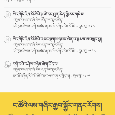
སེར་ཀོང་རིན་པོ་ཆེའི་སྐུ་ཚེ་དང་ཐུན་མིན་གྱི་རང་གཤིས།
འབུམ་རམས་པ་ཨེ་ལེག་ཛན་ཌར་བྷར་ཛིན།
ངའི་དྲན་ཤེས་ནང་གི་མཚན་ཞབས་སེར་ཀོང་རིན་པོ་ཆེ། - དུམ་བུ། ༢ / ༨
སེར་ཀོང་རིན་པོ་ཆེའི་གསང་སྔགས་ཉམས་ལེན་པ་རྣམས་ལ་བསླབ་བྱ།
འབུམ་རམས་པ་ཨེ་ལེག་ཛན་ཌར་བྷར་ཛིན།
ངའི་དྲན་ཤེས་ནང་གི་མཚན་ཞབས་སེར་ཀོང་རིན་པོ་ཆེ། - དུམ་བུ། ༧ / ༨
དགེ་བའི་བཤེས་གཉེན་ཞིག་ཡོད་པ།
འབུམ་རམས་པ་ཨེ་ལེག་ཛན་ཌར་བྷར་ཛིན།
ནང་ཆོས་ཉིན་རེའི་མི་ཚེའི་ནང་ལག་བསྟར་བྱེད་པ། - དུམ་བུ། ༥ / ༧
ང་ཚོའི་ལས་གཞིར་རྒྱབ་སྐྱོར་གནང་རོགས།