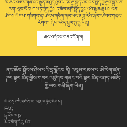
“ང་ཚོའི་འཆར་གཞི་འདི་རྒྱུན་མཐུད་ཐུབ་པ་དང་རྒྱ་སྐྱེད་ཡོང་བར་ཁྱེད་ཀྱི་རྒྱབ་སྐྱོར་ལ་
རག་ ལུས་ཡོད། གལ་ཏེ་ཁྱེད་ཀྱིས་ང་ཚོས་མཁོ་སྤྲོད་བྱས་པའི་རྒྱུ་ཆ་རྣམས་ཕན་
ཐོགས་ཡོད་པ་ གཟིགས་ན། ཐེངས་གཅིག་གམ་ཡང་ན་ཟླ་རེའི་ཞལ་འདེབས་གནང་
རོགས་” ཞེས་འབོད་སྐུལ་ཞུ་རྒྱུ་ཡིན།
ཞལ་འདེབས་གནང་རོགས།
ནང་ཆོས་སྦྱོངས་ཤེས་པའི་དྲྭ་ལྗོངས་ནི། འབུམ་རམས་པ་ཨེ་ལེག་ཛན་
ཌར་བྷར་ཛིན་གྱིས་གསར་འཛུགས་གནང་བའི་བྷར་ཛིན་བཤད་མཛོད་
ཀྱི་ལས་གཞི་ཞིག་ཡིན།
ཡོ་བསྲང་ཇི་དགོས་ཡ་ལན་གཏོང་རོགས།
FAQ
དྲྭ་ངོས་ས་ཁྲ།
མིང་ཚིག་རིའུ་མིག