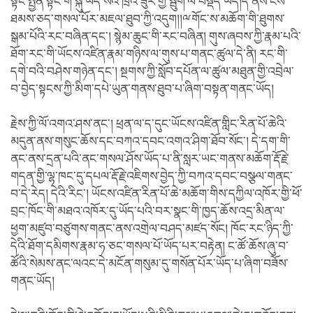
སྟོང་སྤྱན་སྟོང་གི་སྐུ་ཡོད་སའི་ཁྲིའི་ཟུར་གྱི་སྦུག་ལ་བསྡད་ཡོད།དེ་ནས་ངས་
ཐམས་ཅད་གསལ་པོར་མཇལ་ཐུབ་ཀྱི་འདུག།།ྋགོང་ས་མཆོག་གི་ཐུགས་
སྒམ་པོའི་རང་བཞིན་དང་། སྙེམ་ཆུང་གི་རང་བཞིན། གུས་ཞབས་ཀྱི་རྣམ་པའི་
ཐོག་རང་གི་ཡོངས་འཛིན་རྣམ་གཉིས་ལ་གུས་པ་གནང་ཚུལ་དེ་ནི། རང་གི་
དགེ་བའི་བཤེས་གཉེན་དང་། སྔགས་ཀྱི་སློབ་དཔོན་ལ་ཚུལ་མཐུན་གྱི་འབྲེལ་
བ་བྱེད་སྟངས་ཀྱི་མིག་དཔེ་ཡུན་གནས་ཐུབ་པ་ཞིག་བསྟན་གནང་ཡོད།
རྗེས་ཀྱི་ལོ་འགའ་ཤས་ནང་། ཕྲན་ལ་ད་དུང་ཡོངས་འཛིན་གླིང་རིན་པོ་ཆེའི་
མདུན་ནས་གསུང་ཆོས་དང་བཀའ་དབང་འགའ་ཤིག་ཐོབ་སོང་། དེ་དག་གི་
ནང་ནས་དྲན་པའི་ནང་གསལ་ཤོས་ཡོད་པ་ནི་སླར་ཡང་གནས་མཆོག་རྡོ་རྗེ་
གདན་གྱི་ལྷ་ཁང་དུ་དཔལ་རྡོ་རྗེ་འཇིགས་བྱེད་ཀྱི་བཀའ་དབང་བསྩལ་གནང་
བ་དེ་རེད། དེའི་རིང་། ཡོངས་འཛིན་རིན་པོ་ཆེ་མཆོག་གིས་དཀྱིལ་འཁོར་གྱི་ཕོ་
བྲང་ཁོང་གི་མཐའ་འཁོར་དུ་ཡོད་པའི་བར་སྣང་གི་ཁྱད་ཆོས་འདྲ་མིན་ལ་
ཕྱག་མཛུབ་བཙུགས་གནང་ནས་འགྲེལ་བཤད་མཛད་སོང། ཁོང་རང་ཉིད་ཀྱི་
དེའི་ཐོག་དམིགས་རྣམ་ཧ་ཅང་གསལ་པོ་ཡོད་པར་བརྟེན། ང་ཚོ་ཆོས་ཞུ་བ་
ཚོའི་སེམས་ནང་ལའང་དེ་མངོན་གསུམ་དུ་གསོན་པོར་ཡོད་པ་ཞིག་བཟོས་
གནང་ཡོད།