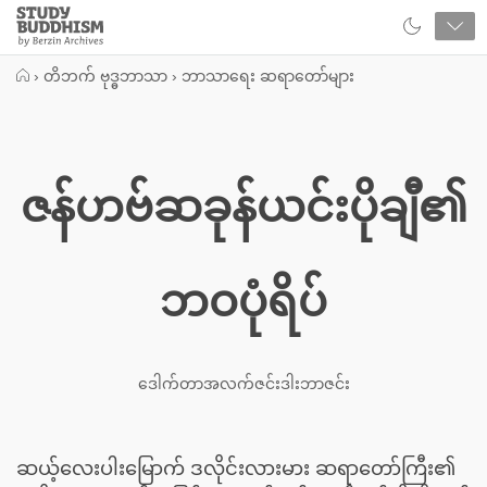
Close
Study
Buddhism
Home
›
တိဘက် ဗုဒ္ဓဘာသာ
›
ဘာသာရေး ဆရာတော်များ
ဇန်ဟဗ်ဆခုန်ယင်းပိုချီ၏
ဘဝပုံရိပ်
ဒေါက်တာအလက်ဇင်းဒါးဘာဇင်း
ဆယ့်လေးပါးမြောက် ဒလိုင်းလားမား ဆရာတော်ကြီး၏