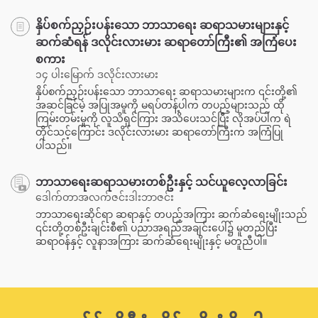
နှိပ်စက်ညှဉ်းပန်းသော ဘာသာရေး ဆရာသမားများနှင့်
ဆက်ဆံရန် ဒလိုင်းလားမား ဆရာတော်ကြီး၏ အကြံပေး
စကား
၁၄ ပါးမြောက် ဒလိုင်းလားမား
နှိပ်စက်ညှဉ်းပန်းသော ဘာသာရေး ဆရာသမားများက ၎င်းတို့၏
အဆင်ခြင်မဲ့ အပြုအမူကို မရပ်တန့်ပါက တပည့်များသည် ထို
ကြမ်းတမ်းမှုကို လူသိရှင်ကြား အသိပေးသင်ပြီး လိုအပ်ပါက ရဲ
တိုင်သင့်ကြောင်း ဒလိုင်းလားမား ဆရာတော်ကြီးက အကြံပြု
ပါသည်။
ဘာသာရေးဆရာသမားတစ်ဦးနှင့် သင်ယူလေ့လာခြင်း
ဒေါက်တာအလက်ဇင်းဒါးဘာဇင်း
ဘာသာရေးဆိုင်ရာ ဆရာနှင့် တပည့်အကြား ဆက်ဆံရေးမျိုးသည်
၎င်းတို့တစ်ဦးချင်းစီ၏ ပညာအရည်အချင်းပေါ်၌ မူတည်ပြီး
ဆရာဝန်နှင့် လူနာအကြား ဆက်ဆံရေးမျိုးနှင့် မတူညီပါ။