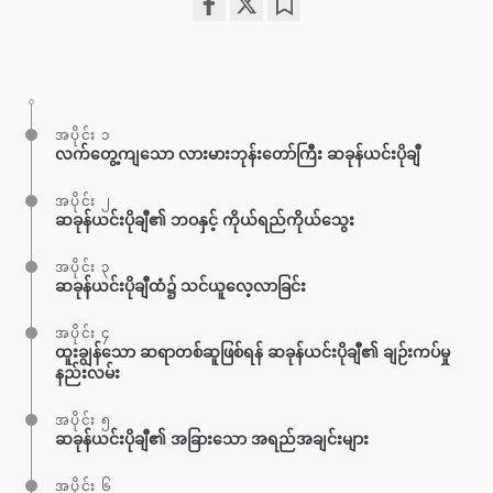
Share
Bookmark
on
facebook
အပိုင်း ၁
လက်တွေ့ကျသော လားမားဘုန်းတော်ကြီး ဆခုန်ယင်းပိုချီ
အပိုင်း ၂
ဆခုန်ယင်းပိုချီ၏ ဘဝနှင့် ကိုယ်ရည်ကိုယ်သွေး
အပိုင်း ၃
ဆခုန်ယင်းပိုချီထံ၌ သင်ယူလေ့လာခြင်း
အပိုင်း ၄
ထူးချွန်သော ဆရာတစ်ဆူဖြစ်ရန် ဆခုန်ယင်းပိုချီ၏ ချဉ်းကပ်မှု
နည်းလမ်း
အပိုင်း ၅
ဆခုန်ယင်းပိုချီ၏ အခြားသော အရည်အချင်းများ
အပိုင်း ၆