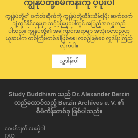
ကျွန်ုပ်တို့စီမံကိန်းကို ပံ့ပိုးပါ
ကျွန်ုပ်တို့၏ ဝက်ဘ်ဆိုက်ကို ကျွန်ုပ်တို့ထိန်းသိမ်းပြီး ဆက်လက်
ချဲ့ထွင်နိုင်ရေးမှာ သင့်ပံ့ပိုးမှုပေါ်တွင် အပြည့်အဝ မူတည်
ပါသည်။ ကျွန်ုပ်တို့၏ အကြောင်းအရာမျာ အသုံးဝင်သည်ဟု
ယူဆပါက တစ်ကြိမ်တစ်ခါဖြစ်စေ၊ လစဉ်ဖြစ်စေ လှူဒါန်းကြည့်
လိုက်ပါ။
လှူဒါန်းပါ
Study Buddhism သည် Dr. Alexander Berzin
တည်ထောင်သည့် Berzin Archives e. V. ၏
စီမံကိန်းတစ်ခု ဖြစ်ပါသည်။
ဝေဖန်ချက် ပေးပို့ပါ
FAQ