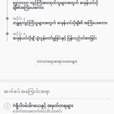
ဗုဒ္ဓဘာသာ ကျင့်ကြံအားထုတ်သူများအတွက် ဆခုန်ယင်းပို
ချီ၏အကြံပေးစကား
အပိုင်း ၇
တန္တရကျင့်ကြံသူများအတွက် ဆခုန်ယင်းပိုချီ၏ အကြံပေးစကား
အပိုင်း ၈
ဆခုန်ယင်းပိုချီ ပျံလွန်တော်မူခြင်းနှင့် ပြန်လည်ဝင်စားခြင်း
ဘာသာရေးဆရာသမားများ
ဆက်စပ်အကြောင်းအရာ
ဂဲရှိငါဝမ်ဒါဂယေနှင့် အမှတ်တရများ
ဒေါက်တာအလက်ဇင်းဒါးဘာဇင်း