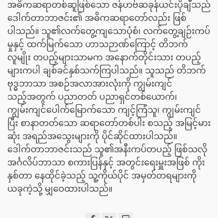
အဓိကဆရာတစ်ဆူဖြစ်သော ဇန်ဟဗ်ဆခုန်ယင်းပိုချီသည်
ဒေါက်တာဘာဇင်း၏ အဓိကဆရာတော်လည်း ဖြစ်
ပါသည်။ သူ၏လက်တွေ့ကျသောပုံစံ၊ လက်တွေ့ချဉ်းကပ်
မှုနှင့် ထက်မြက်သော ဟာသဉာဏ်ကြောင့် တိဘက်
လူမျိုး တပည့်များသာမက အနောက်တိုင်းသား တပည့်
များကပါ ချစ်ခင်နှစ်သက်ကြပါသည်။ သူသည် တိဘက်
ဗုဒ္ဓဘာသာ အစဉ်အလာအားလုံးကို ကျွမ်းကျင်
သည့်အတွက် ပညာတတ် ပညာရှင်တစ်ယောက်၊
ကျွမ်းကျင်ပေါက်မြောက်သော ကျင့်ကြံသူ၊ ကျွမ်းကျင်
ပြီး စာနာတတ်သော ဆရာတော်တစ်ပါး စသည့် အမြင့်မား
ဆုံး အရည်အသွေးများကို ပိုင်ဆိုင်ထားပါသည်။
ဒေါက်တာဘာဇင်းသည် သူ၏အနီးကပ်တပည့် ဖြစ်သလို
အင်္ဂလိပ်ဘာသာ စကားပြန်နှင့် အတွင်းရေးမှူးအဖြစ် ကိုး
နှစ်တာ နေထိုင်ခဲ့သည့် သူ့ကိုယ်ပိုင် အမှတ်တရများကို
ယခုကဲ့သို့ မျှဝေထားပါသည်။