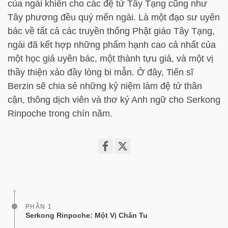
của ngài khiến cho các đệ tử Tây Tạng cũng như
Tây phương đều quý mến ngài. Là một đạo sư uyên
bác về tất cả các truyền thống Phật giáo Tây Tạng,
ngài đã kết hợp những phẩm hạnh cao cả nhất của
một học giả uyên bác, một thành tựu giả, và một vị
thầy thiện xảo đầy lòng bi mẫn. Ở đây, Tiến sĩ
Berzin sẽ chia sẻ những kỷ niệm làm đệ tử thân
cận, thông dịch viên và thơ ký Anh ngữ cho Serkong
Rinpoche trong chín năm.
Share
on
facebook
PHẦN 1
Serkong Rinpoche: Một Vị Chân Tu