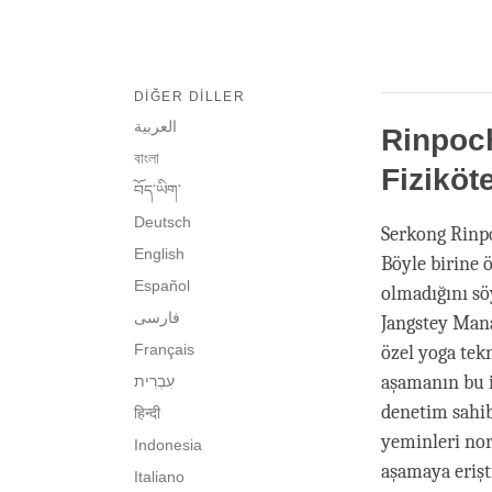
DIĞER DILLER
العربية
Rinpoc
বাংলা
Fiziköt
བོད་ཡིག་
Deutsch
Serkong Rinpo
English
Böyle birine 
Español
olmadığını sö
فارسی
Jangstey Mana
Français
özel yoga tek
aşamanın bu i
denetim sahib
हिन्दी
yeminleri nor
Indonesia
aşamaya erişt
Italiano