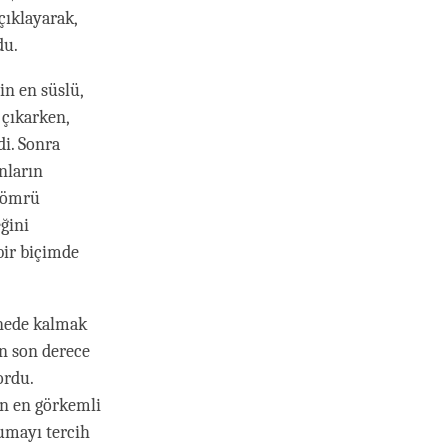
çıklayarak,
du.
in en süslü,
 çıkarken,
di. Sonra
nların
k ömrü
ğini
bir biçimde
anede kalmak
n son derece
ordu.
in en görkemli
yumayı tercih