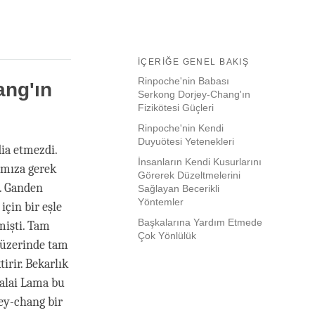
İÇERIĞE GENEL BAKIŞ
Rinpoche'nin Babası
ang'ın
Serkong Dorjey-Chang'ın
Fizikötesi Güçleri
Rinpoche'nin Kendi
Duyuötesi Yetenekleri
ia etmezdi.
İnsanların Kendi Kusurlarını
amıza gerek
Görerek Düzeltmelerini
i. Ganden
Sağlayan Becerikli
Yöntemler
için bir eşle
Başkalarına Yardım Etmede
mişti. Tam
Çok Yönlülük
 üzerinde tam
irir. Bekarlık
alai Lama bu
ey-chang bir