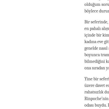
olduğum sorun
böylece durum
Bir seferinde,
en pahalı alı
içinde bir ki
kadına eve gi
genelde nasıl
boyunca tramv
bilmediğini k
ona sıradan 
Yine bir sefe
üzere davet e
rahatsızlık d
Rinpoche’nin 
odası buydu. 