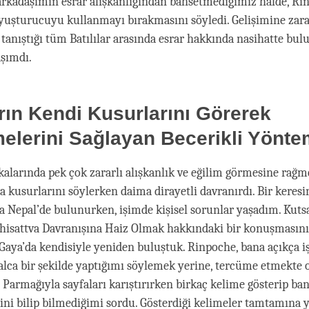
rkadaşımın esrar alışkanlığından bahsetmediğimiz halde, Ri
uşturucuyu kullanmayı bırakmasını söyledi. Gelişimine zara
tanıştığı tüm Batılılar arasında esrar hakkında nasihatte bu
aşımdı.
rın Kendi Kusurlarını Görerek
elerini Sağlayan Becerikli Yönte
alarında pek çok zararlı alışkanlık ve eğilim görmesine rağm
ya kusurlarını söylerken daima dirayetli davranırdı. Bir keres
na Nepal’de bulunurken, işimde kişisel sorunlar yaşadım. Kutsa
hisattva Davranışına Haiz Olmak hakkındaki bir konuşmasın
Gaya’da kendisiyle yeniden buluştuk. Rinpoche, bana açıkça i
lca bir şekilde yaptığımı söylemek yerine, tercüme etmekte
Parmağıyla sayfaları karıştırırken birkaç kelime gösterip ba
ini bilip bilmediğimi sordu. Gösterdiği kelimeler tamtamına