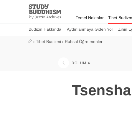
Close
Study
Buddhism
Temel Noktalar
Tibet Budizm
Home
Budizm Hakkında
Aydınlanmaya Giden Yol
Zihin E
›
Tibet Budizmi
›
Ruhsal Öğretmenler
BÖLÜM 4
Tsensha