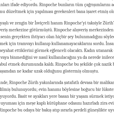
ları ifade ediyordu. Rinpoche bunların tüm çağrışımlarını a
u düzeltmek için yapılması gerekenleri bana işaret etmiş ol
 yaşlı ve zengin bir İsviçreli hanım Rinpoche’yi taksiyle Zürih’
şveriş merkezine götürmüştü. Rinpoche alışveriş merkezinden
msenin gerçekten ihtiyacı olan hiçbir şey bulunmadığını söyle
tmek için tramvayı kullanıp kullanamayacaklarını sordu. İnsa
 seyahat ettiklerini görmek eğlenceli olacaktı. Kadın utanara
aya binmediğini ve nasıl kullanılacağını ya da nerede inilece
abul etmek durumunda kaldı. Rinpoche bu şekilde çok nazik 
yaşamdan ne kadar uzak olduğunu göstermiş olmuştu.
rinde, Rinpoche Zürih yakınlarında şatafatlı devasa bir malik
dilmiş bulunuyordu; evin hanımı böylesine boğucu bir lükste
uyuyordu. Basit ve ayakları yere basan bir yaşam sürmek istiy
uyuması için meşe kaplı kütüphane odasını hazırladı zira ev
Rinpoche bu odaya bir bakış atıp ısrarla perdeli güneşlikte u