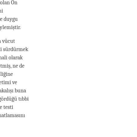
 olan On
ni
he duygu
lemiştir.
n vücut
ini sürdürmek
ali olarak
tmiş, ne de
liğine
etimi ve
akalışı buna
gördüğü tıbbi
 testi
ahatlamasını