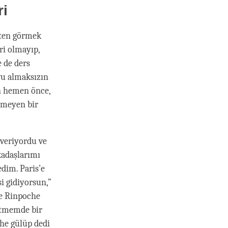
ri
kten görmek
i olmayıp,
e de ders
vu almaksızın
n hemen önce,
nmeyen bir
 veriyordu ve
kadaşlarımı
edim. Paris’e
i gidiyorsun,”
de Rinpoche
gitmemde bir
he gülüp dedi