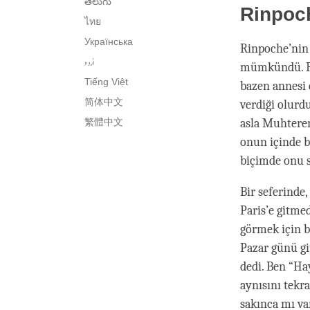
తెలుగు
Rinpoch
ไทย
Українська
Rinpoche’nin 
اُردو
mümkündü. Ri
Tiếng Việt
bazen annesi 
简体中文
verdiği olurd
繁體中文
asla Muhtere
onun içinde 
biçimde onu s
Bir seferinde
Paris’e gitme
görmek için b
Pazar günü gi
dedi. Ben “Ha
aynısını tekr
sakınca mı va