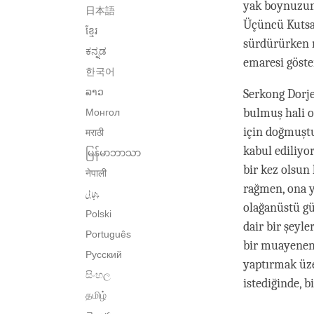
yak boynuzun
日本語
Üçüncü Kutsal
ខ្មែរ
sürdürürken m
ಕನ್ನಡ
emaresi göst
한국어
ລາວ
Serkong Dorje
bulmuş hali o
Монгол
için doğmuşt
मराठी
kabul ediliyo
မြန်မာဘာသာ
bir kez olsun 
नेपाली
rağmen, ona y
پنجابی
olağanüstü gü
Polski
dair bir şeyl
Português
bir muayeneni
Русский
yaptırmak üze
සිංහල
istediğinde, 
தமிழ்