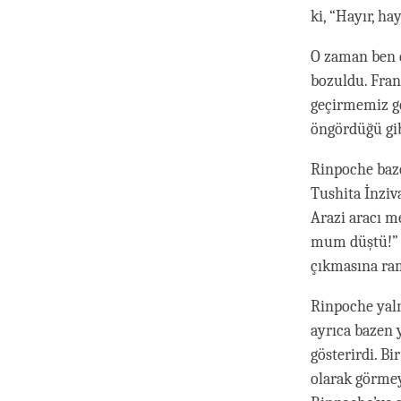
ki, “Hayır, ha
O zaman ben d
bozuldu. Fran
geçirmemiz ge
öngördüğü gib
Rinpoche baze
Tushita İnziv
Arazi aracı m
mum düştü!” d
çıkmasına ra
Rinpoche yaln
ayrıca bazen 
gösterirdi. B
olarak görme