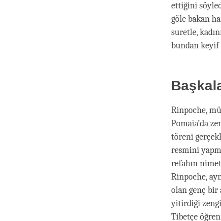
ettiğini söyle
göle bakan ha
suretle, kadı
bundan keyif
Başkal
Rinpoche, müm
Pomaia’da zeng
töreni gerçek
resmini yapma
refahın nimet
Rinpoche, ayn
olan genç bir
yitirdiği zeng
Tibetçe öğren