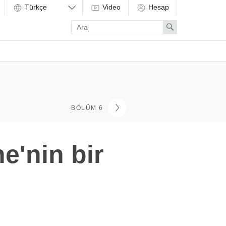
Video
Hesap
Enter
Search
search
term
BÖLÜM 6
'nin bir