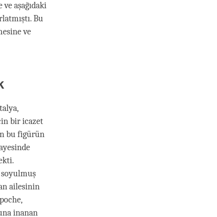
e ve aşağıdaki
latmıştı. Bu
mesine ve
k
talya,
in bir icazet
in bu figürün
sayesinde
kti.
a soyulmuş
n ailesinin
npoche,
ğuna inanan