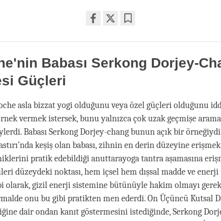
Share
Bookmark
on
facebook
he'nin Babası Serkong Dorjey-Ch
esi Güçleri
che asla bizzat yogi olduğunu veya özel güçleri olduğunu idd
örnek vermek istersek, bunu yalnızca çok uzak geçmişe aram
ylerdi. Babası Serkong Dorjey-chang bunun açık bir örneğiyd
stırı’nda keşiş olan babası, zihnin en derin düzeyine erişmek 
niklerini pratik edebildiği anuttarayoga tantra aşamasına eriş
leri düzeydeki noktası, hem içsel hem dışsal madde ve enerji
i olarak, gizil enerji sistemine bütünüyle hakim olmayı gerekt
malde onu bu gibi pratikten men ederdi. On Üçüncü Kutsal D
iğine dair ondan kanıt göstermesini istediğinde, Serkong Dorj