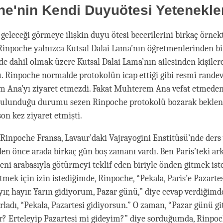
e'nin Kendi Duyuötesi Yetenekle
geleceği görmeye ilişkin duyu ötesi becerilerini birkaç örne
npoche yalnızca Kutsal Dalai Lama’nın öğretmenlerinden bir
de dahil olmak üzere Kutsal Dalai Lama’nın ailesinden kişiler
u. Rinpoche normalde protokolün icap ettiği gibi resmî rande
m Ana’yı ziyaret etmezdi. Fakat Muhterem Ana vefat etmede
bulunduğu durumu sezen Rinpoche protokolü bozarak bekle
on kez ziyaret etmişti.
, Rinpoche Fransa, Lavaur’daki Vajrayogini Enstitüsü’nde ders
den önce arada birkaç gün boş zamanı vardı. Ben Paris’teki ar
eni arabasıyla götürmeyi teklif eden biriyle önden gitmek ist
tmek için izin istediğimde, Rinpoche, “Pekala, Paris’e Pazartes
yır, hayır. Yarın gidiyorum, Pazar günü,” diye cevap verdiğim
arladı, “Pekala, Pazartesi gidiyorsun.” O zaman, “Pazar günü 
r? Erteleyip Pazartesi mi gideyim?” diye sorduğumda, Rinpoc