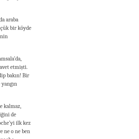
da araba
üçük bir köyde
’nin
amsala’da,
vet etmişti.
ip bakın! Bir
e yangın
le kalmaz,
ğini de
che’yi ilk kez
e ne o ne ben