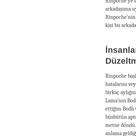
Rinpoche’ye a
arkadaşıma uy
Rinpoche’nin 
kişi bu arkad
İnsanla
Düzeltm
Rinpoche başk
hatalarını ve
birkaç aylığı
Lama’nın Bod
ettiğim Bodh 
büsbütün apta
metne döndü. 
anlama geldiğ