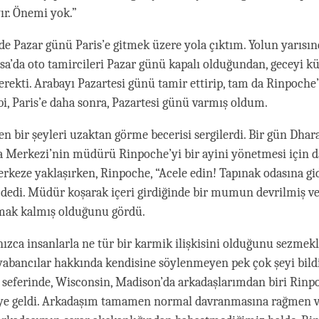
yır. Önemi yok.”
e Pazar günü Paris’e gitmek üzere yola çıktım. Yolun yarısın
sa’da oto tamircileri Pazar günü kapalı olduğundan, geceyi k
rekti. Arabayı Pazartesi günü tamir ettirip, tam da Rinpoche
i, Paris’e daha sonra, Pazartesi günü varmış oldum.
n bir şeyleri uzaktan görme becerisi sergilerdi. Bir gün Dhar
a Merkezi’nin müdürü Rinpoche’yi bir ayini yönetmesi için da
erkeze yaklaşırken, Rinpoche, “Acele edin! Tapınak odasına gid
edi. Müdür koşarak içeri girdiğinde bir mumun devrilmiş v
mak kalmış olduğunu gördü.
ızca insanlarla ne tür bir karmik ilişkisini olduğunu sezmek
yabancılar hakkında kendisine söylenmeyen pek çok şeyi bildi
ir seferinde, Wisconsin, Madison’da arkadaşlarımdan biri Rinpo
ye geldi. Arkadaşım tamamen normal davranmasına rağmen v