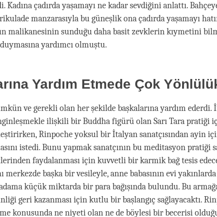
di. Kadına çadırda yaşamayı ne kadar sevdiğini anlattı. Bahçey
rikulade manzarasıyla bu güneşlik ona çadırda yaşamayı hatır
nın malikanesinin sunduğu daha basit zevklerin kıymetini bil
 duymasına yardımcı olmuştu.
arına Yardım Etmede Çok Yönlülü
kün ve gerekli olan her şekilde başkalarına yardım ederdi. İ
inleşmekle ilişkili bir Buddha figürü olan Sarı Tara pratiği iç
leştirirken, Rinpoche yoksul bir İtalyan sanatçısından ayin iç
sını istedi. Bunu yapmak sanatçının bu meditasyon pratiği 
lerinden faydalanması için kuvvetli bir karmik bağ tesis edece
ı merkezde başka bir vesileyle, anne babasının evi yakınlard
 adama küçük miktarda bir para bağışında bulundu. Bu armağa
inliği geri kazanması için kutlu bir başlangıç sağlayacaktı. Ri
me konusunda ne niyeti olan ne de böylesi bir becerisi oldu