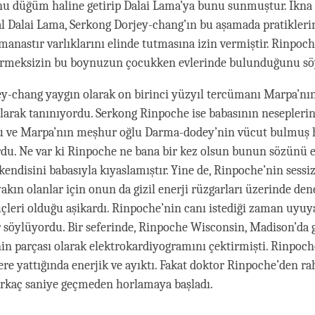
u düğüm haline getirip Dalai Lama’ya bunu sunmuştur. İkna
 Dalai Lama, Serkong Dorjey-chang’ın bu aşamada pratikleri
anastır varlıklarını elinde tutmasına izin vermiştir. Rinpoc
ermeksizin bu boynuzun çocukken evlerinde bulunduğunu söy
y-chang yaygın olarak on birinci yüzyıl tercümanı Marpa’nı
larak tanınıyordu. Serkong Rinpoche ise babasının nesepler
u ve Marpa’nın meşhur oğlu Darma-dodey’nin vücut bulmuş h
rdu. Ne var ki Rinpoche ne bana bir kez olsun bunun sözünü e
kendisini babasıyla kıyaslamıştır. Yine de, Rinpoche’nin sessiz
akın olanlar için onun da gizil enerji rüzgarları üzerinde den
çleri olduğu aşikardı. Rinpoche’nin canı istediği zaman uyuy
er söylüyordu. Bir seferinde, Rinpoche Wisconsin, Madison’da 
n parçası olarak elektrokardiyogramını çektirmişti. Rinpoche
re yattığında enerjik ve ayıktı. Fakat doktor Rinpoche’den r
birkaç saniye geçmeden horlamaya başladı.