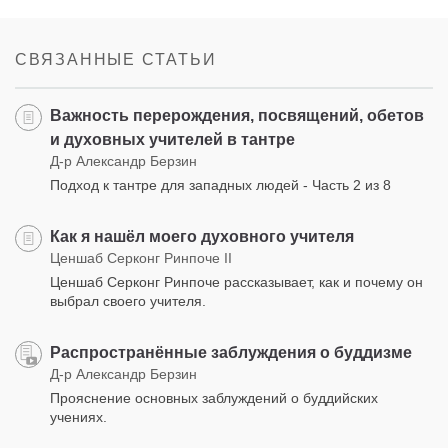
Share
Bookmark
on
facebook
СВЯЗАННЫЕ СТАТЬИ
Важность перерождения, посвящений, обетов
и духовных учителей в тантре
Д-р Александр Берзин
Подход к тантре для западных людей - Часть 2 из 8
Как я нашёл моего духовного учителя
Ценшаб Серконг Ринпоче II
Ценшаб Серконг Ринпоче рассказывает, как и почему он
выбрал своего учителя.
Распространённые заблуждения о буддизме
Д-р Александр Берзин
Прояснение основных заблуждений о буддийских
учениях.