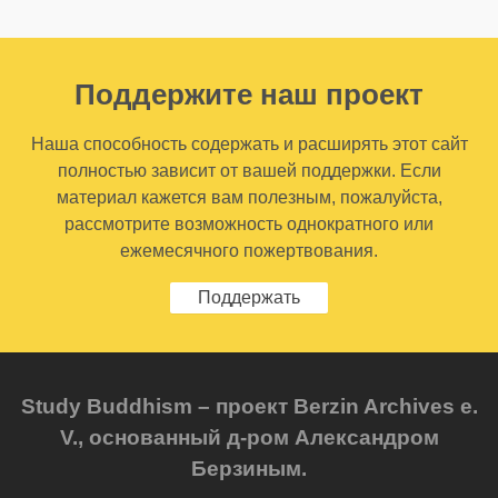
Поддержите наш проект
Наша способность содержать и расширять этот сайт
полностью зависит от вашей поддержки. Если
материал кажется вам полезным, пожалуйста,
рассмотрите возможность однократного или
ежемесячного пожертвования.
Поддержать
Study Buddhism – проект Berzin Archives e.
V., основанный д-ром Александром
Берзиным.