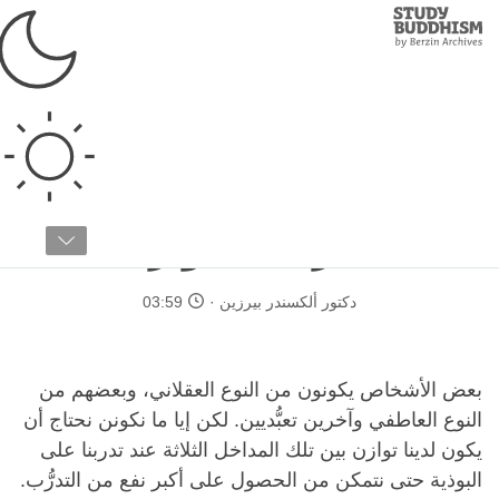
Study
Clos
Buddhism
Home
›
البوذية التبتية
›
عن البوذية
›
كيف ندرس البوذية
التعرُّف على البوذية
بطريقة متوازنة
دكتور ألكسندر بيرزين
03:59
بعض الأشخاص يكونون من النوع العقلاني، وبعضهم من
النوع العاطفي وآخرين تعبُّديين. لكن إيا ما نكونن نحتاج أن
يكون لدينا توازن بين تلك المداخل الثلاثة عند تدربنا على
البوذية حتى نتمكن من الحصول على أكبر نفع من التدرُّب.