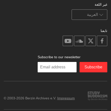
غير اللغة
تابعنا
on
on
on
on
youtube
soundcloud
facebook
X
Subscribe to our newsletter
Enter
Subscribe
your
email
Study
© 2003-2026 Berzin Archives e.V.
Impressum
Buddhism
Home