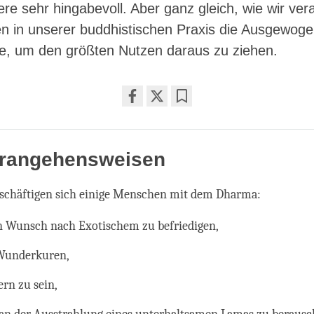
re sehr hingabevoll. Aber ganz gleich, wie wir vera
n in unserer buddhistischen Praxis die Ausgewogen
ze, um den größten Nutzen daraus zu ziehen.
Share
Bookmark
on
facebook
erangehensweisen
schäftigen sich einige Menschen mit dem Dharma:
 Wunsch nach Exotischem zu befriedigen,
Wunderkuren,
rn zu sein,