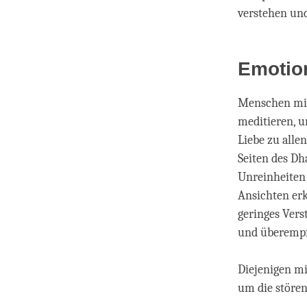
verstehen und
Emotio
Menschen mit
meditieren, u
Liebe zu alle
Seiten des Dh
Unreinheiten
Ansichten erk
geringes Vers
und überempfi
Diejenigen mi
um die stören