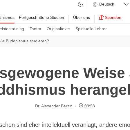
ddhismus
Fortgeschrittene Studien
Über uns
Spenden
eistestraining
Tantra
Originaltexte
Spirituelle Lehrer
ie Buddhismus studieren?
usgewogene Weise 
ddhismus herange
Dr. Alexander Berzin
03:58
chen sind eher intellektuell veranlagt, andere emo