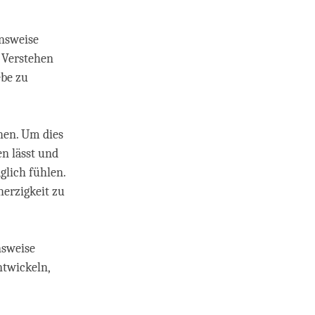
ensweise
h Verstehen
ebe zu
hen. Um dies
en lässt und
glich fühlen.
erzigkeit zu
nsweise
ntwickeln,