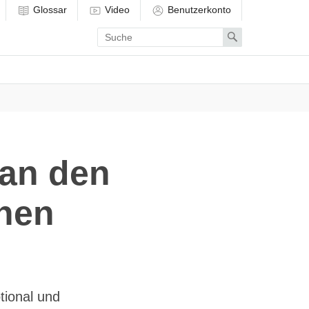
Glossar
Video
Benutzerkonto
Enter
Search
search
term
an den
hen
tional und