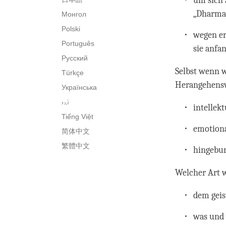
um sich 
„Dharma-
Монгол
Polski
wegen er
Português
sie anfa
Русский
Selbst wenn w
Türkçe
Herangehensw
Українська
اُردو
intellekt
Tiếng Việt
emotion
简体中文
繁體中文
hingebun
Welcher Art w
dem geis
was und 