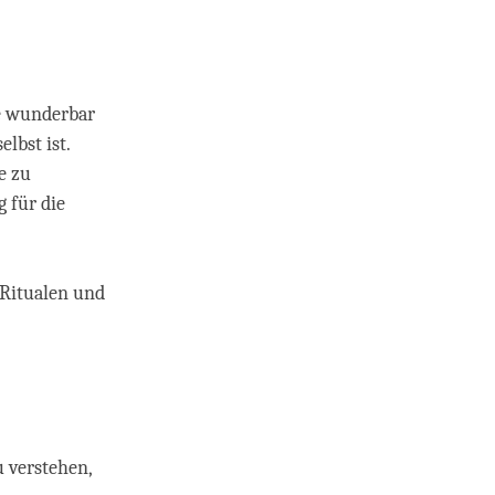
e wunderbar
lbst ist.
e zu
 für die
 Ritualen und
 verstehen,