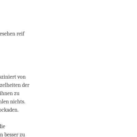
esehen reif
sziniert von
zelheiten der
 ihnen zu
hlen nichts.
ockaden.
die
n besser zu