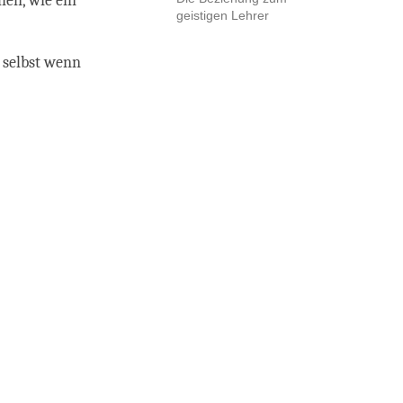
en, wie ein
geistigen Lehrer
 selbst wenn