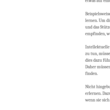
etwas auf em
Beispielswei
lernen. Um di
und das Stütz
empfinden, we
Intellektuel
zu tun, müsse
dies dazu führ
Daher müssen
finden.
Nicht hingeb
erlernen. Daz
wenn sie sich