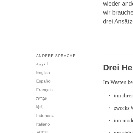
wieder ande
wir brauche
drei Ansät
ANDERE SPRACHE
العربية
Drei H
English
Español
Im Westen be
Français
um ihren
हिन्दी
zwecks 
Indonesia
um mode
Italiano
日本語