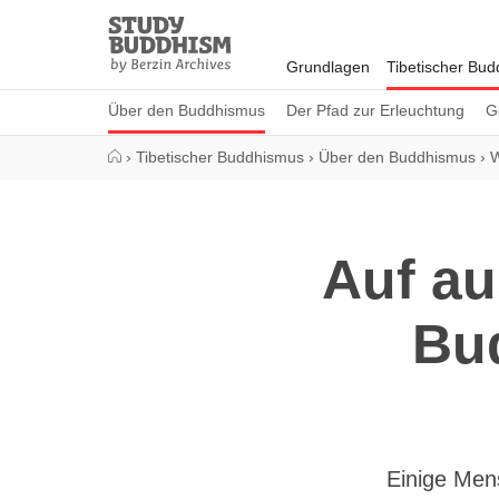
Close
Study
Buddhism
Grundlagen
Tibetischer Bu
Home
Über den Buddhismus
Der Pfad zur Erleuchtung
G
›
Tibetischer Buddhismus
›
Über den Buddhismus
›
W
Auf a
Bu
Einige Mens