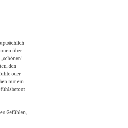
uptsächlich
tionen über
n „schönen“
ten, den
fühle oder
ben nur ein
efühlsbetont
ren Gefühlen,