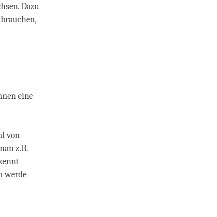
chsen. Dazu
 brauchen,
hnen eine
hl von
man z.B.
kennt -
ch werde