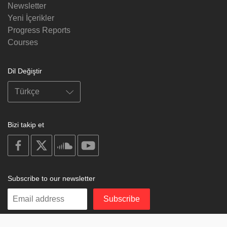
Newsletter
Yeni İçerikler
Progress Reports
Courses
Dil Değiştir
Bizi takip et
on
on
on
on
facebook
X
soundcloud
youtube
Subscribe to our newsletter
Enter
Subscribe
your
email