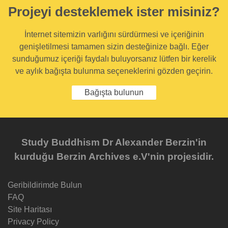
Projeyi desteklemek ister misiniz?
İnternet sitemizin varlığını sürdürmesi ve içeriğinin
genişletilmesi tamamen sizin desteğinize bağlı. Eğer
sunduğumuz içeriği faydalı buluyorsanız lütfen bir kerelik
ve aylık bağışta bulunma seçeneklerini gözden geçirin.
Bağışta bulunun
Study Buddhism Dr Alexander Berzin'in
kurduğu Berzin Archives e.V'nin projesidir.
Geribildirimde Bulun
FAQ
Site Haritası
Privacy Policy