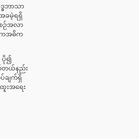
ုဒ္ဓဘာသာ
ခမဲ့ရရှိ
ာ အစဉ်အလာ
သင်ကအဓိက
 ပို၍
ျစ်တယ်နည်း
်ချက်ရှိ
 အထူးအရေး