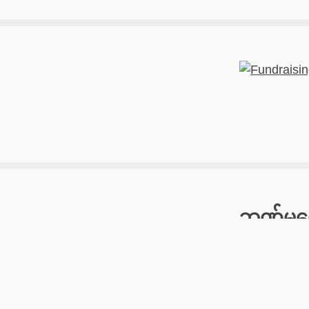
ဘဏ်မှငွေ