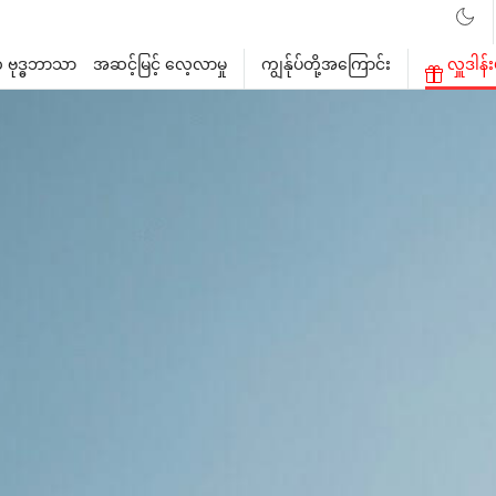
 ဗုဒ္ဓဘာသာ
အဆင့်မြင့် လေ့လာမှု
ကျွန်ုပ်တို့အကြောင်း
လှူဒါန်း