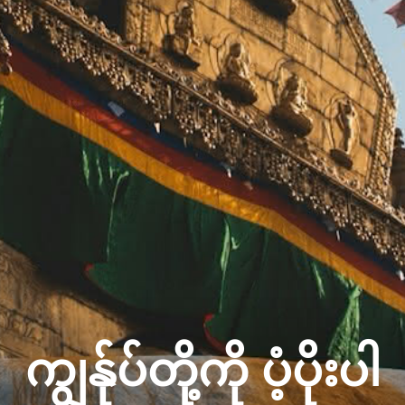
ကျွန်ုပ်တို့ကို ပံ့ပိုးပါ