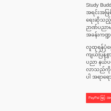
Study Bud
အရင်းအမြစ်မ
ရေးဆိုသည့် 
ဉာဏ်ပညာမျာ
အခန်းကဏ္ဍ
လူထုရန်ပုံ
ကျယ်ပြန့်စ
ပညာ နယ်ပယ်
လာသည်ကို ပ
ပါ အရာရေ
PayPal ဖြင့် အ