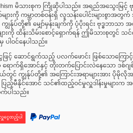
dhism မိသားစုက ကြိုဆိုပါသည်။ အရည်အသွေးမြင့် ဗ
ျားကို ကမ္ဘာတစ်ဝန်းရှိ လူသန်းပေါင်းများစွာအတွက် အ
ကျွန်ုပ်တို့၏ မျှော်မှန်းချက်ကို ပံ့ပိုးရင်း ဗုဒ္ဓဘာသ
းကို ထိန်းသိမ်းစောင့်ရှောက်ရန် ဤမိသားစုတွင် 
မှ ပါဝင်နေပါသည်။
ငွေဖြင့် ဆောင်ရွက်သည့် ပလက်ဖောင်း ဖြစ်သောကြောင့်
ွာ ရောက်ရှိအောင်နှင့် တိုးတက်ပြောင်းလဲနေသော ဒစ်ဂ
တွင် ကျွန်ုပ်တို့၏ အကြောင်းအရာများအား ပိုမိုလိုအပ
ြည့်မီနိုင်အောင် သင်၏ထည့်ဝင်မှုလှူဒါန်းမှုများက
ာက်ပါသည်။
လှူငွေထည့်ပါ