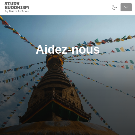
Close
Study
Buddhism
Home
Aidez-nous