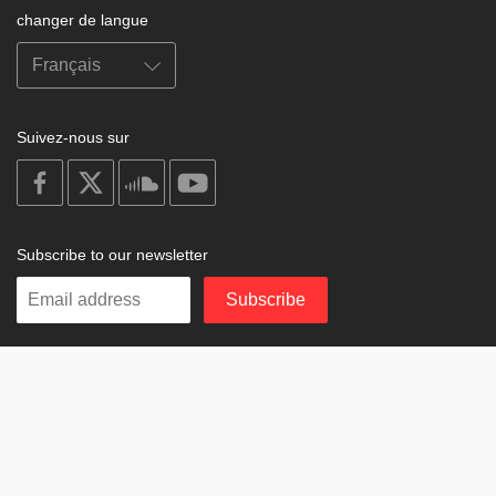
changer de langue
Suivez-nous sur
on
on
on
on
facebook
X
soundcloud
youtube
Subscribe to our newsletter
Enter
Subscribe
your
email
Study
© 2003-2026 Berzin Archives e.V.
Impressum
Buddhism
Home