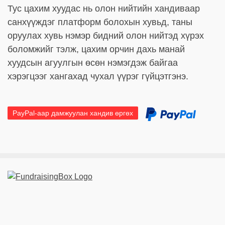
Тус цахим хуудас нь олон нийтийн хандиваар
санхүүждэг платформ болохын хувьд, таны
оруулах хувь нэмэр бидний олон нийтэд хүрэх
боломжийг тэлж, цахим орчин дахь манай
хуудсын агуулгын өсөн нэмэгдэж байгаа
хэрэгцээг хангахад чухал үүрэг гүйцэтгэнэ.
PayPal-аар дамжуулан хандив өргөх