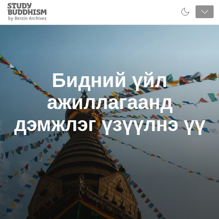
Close
Study
Buddhism
Home
Бидний үйл
ажиллагаанд
дэмжлэг үзүүлнэ үү