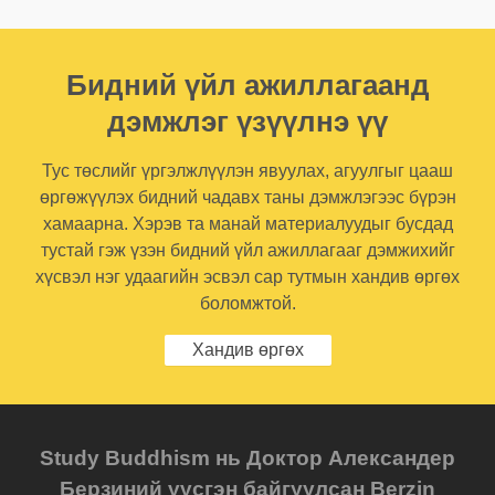
Бидний үйл ажиллагаанд
дэмжлэг үзүүлнэ үү
Тус төслийг үргэлжлүүлэн явуулах, агуулгыг цааш
өргөжүүлэх бидний чадавх таны дэмжлэгээс бүрэн
хамаарна. Хэрэв та манай материалуудыг бусдад
тустай гэж үзэн бидний үйл ажиллагааг дэмжихийг
хүсвэл нэг удаагийн эсвэл сар тутмын хандив өргөх
боломжтой.
Хандив өргөх
Study Buddhism нь Доктор Александер
Берзиний үүсгэн байгуулсан Berzin