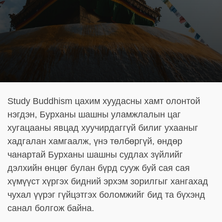
Study Buddhism цахим хуудасны хамт олонтой
нэгдэн, Бурханы шашны уламжлалын цаг
хугацааны явцад хуучирдаггүй билиг ухааныг
хадгалан хамгаалж, үнэ төлбөргүй, өндөр
чанартай Бурханы шашны судлах зүйлийг
дэлхийн өнцөг булан бүрд сууж буй сая сая
хүмүүст хүргэх бидний эрхэм зорилгыг хангахад
чухал үүрэг гүйцэтгэх боломжийг бид та бүхэнд
санал болгож байна.