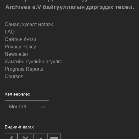
Archives e.V байгууллагын дэргэдэх төсөл.
Санал, хүсэлт илгээх
FAQ
Cайтын бүтзц
Privacy Policy
Newsletter
Хамгийн сүүлийн агуулга
Progress Reports
Courses
Хэл өөрчлөх
Биднийг дагах
on
on
on
on