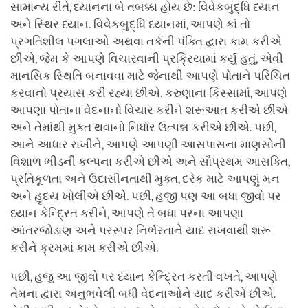
સામાન્ય રીતે, ધ્યાનના બે તબક્કા હોય છે: વિવેકબુદ્ધિ ધ્યાન
અને સ્થિર ધ્યાન. વિવેકબુદ્ધિ ધ્યાનમાં, આપણે કાં તો
પ્રગતિશીલ પગલાઓ અથવા તર્કની પંક્તિ દ્વારા કામ કરીએ
છીએ, જેમ કે આપણે વિચારવાની પ્રક્રિયામાં કર્યું હતું, એવી
માનસિક સ્થિતિ બનાવવા માટે જેનાથી આપણે પોતાને પરિચિત
કરવાનો પ્રયાસ કરી રહ્યા છીએ. કરુણાના કિસ્સામાં, આપણે
આપણા પોતાના વેદનાનો વિચાર કરીને શરૂઆત કરીએ છીએ
અને તેમાંથી મુક્ત થવાનો નિર્ધાર ઉત્પન્ન કરીએ છીએ. પછી,
આને આધાર રાખીને, આપણે આપણી આસપાસના માણસોની
વિશાળ ભીડની કલ્પના કરીએ છીએ અને સૌપ્રથમ આસક્તિ,
પ્રતિકૂળતા અને ઉદાસીનતાથી મુક્ત, દરેક માટે આપણું મન
અને હૃદય ખોલીએ છીએ. પછી, હજી પણ આ બધા જીવો પર
ધ્યાન કેન્દ્રિત કરીને, આપણે તે બધા પરના આપણા
આંતરજોડાણ અને પરસ્પર નિર્ભરતાને યાદ રાખવાથી શરૂ
કરીને ક્રમમાં કામ કરીએ છીએ.
પછી, હજુ આ જીવો પર ધ્યાન કેન્દ્રિત કરતી વખતે, આપણે
તેમના દ્વારા અનુભવેલી બધી વેદનાઓને યાદ કરીએ છીએ.