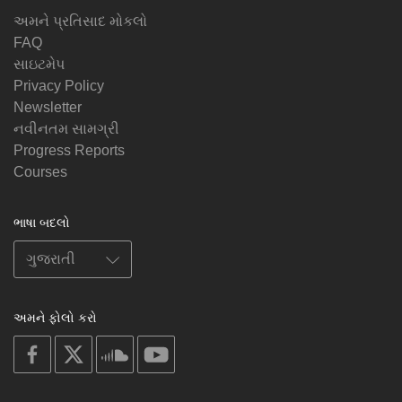
અમને પ્રતિસાદ મોકલો
FAQ
સાઇટમેપ
Privacy Policy
Newsletter
નવીનતમ સામગ્રી
Progress Reports
Courses
ભાષા બદલો
અમને ફોલો કરો
on
on
on
on
facebook
X
soundcloud
youtube