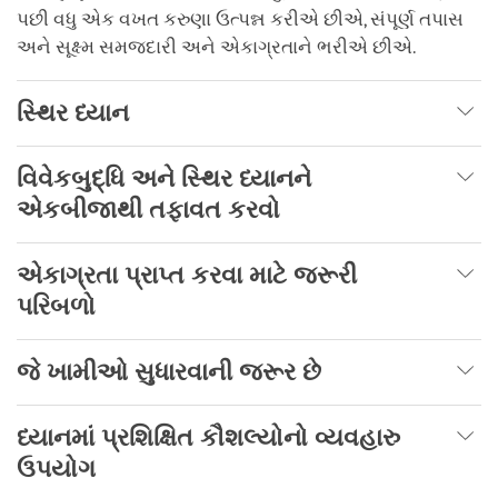
પછી વધુ એક વખત કરુણા ઉત્પન્ન કરીએ છીએ, સંપૂર્ણ તપાસ
અને સૂક્ષ્મ સમજદારી અને એકાગ્રતાને ભરીએ છીએ.
સ્થિર ધ્યાન
વિવેકબુદ્ધિ અને સ્થિર ધ્યાનને
એકબીજાથી તફાવત કરવો
એકાગ્રતા પ્રાપ્ત કરવા માટે જરૂરી
પરિબળો
જે ખામીઓ સુધારવાની જરૂર છે
ધ્યાનમાં પ્રશિક્ષિત કૌશલ્યોનો વ્યવહારુ
ઉપયોગ