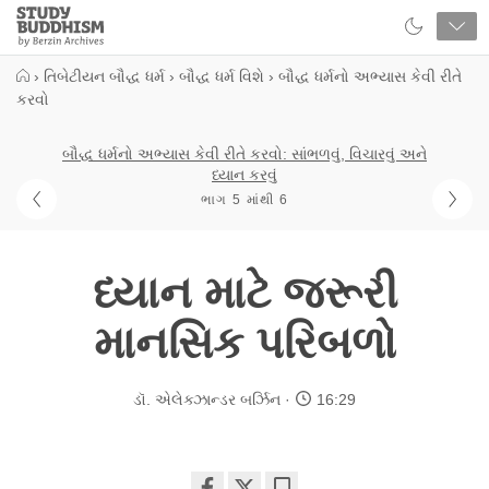
Close
Study
Buddhism
Home
›
તિબેટીયન બૌદ્ધ ધર્મ
›
બૌદ્ધ ધર્મ વિશે
›
બૌદ્ધ ધર્મનો અભ્યાસ કેવી રીતે
કરવો
બૌદ્ધ ધર્મનો અભ્યાસ કેવી રીતે કરવો: સાંભળવું, વિચારવું અને
ધ્યાન કરવું
ભાગ 5 માંથી 6
ધ્યાન માટે જરૂરી
માનસિક પરિબળો
ડૉ. એલેક્ઝાન્ડર બર્ઝિન
16:29