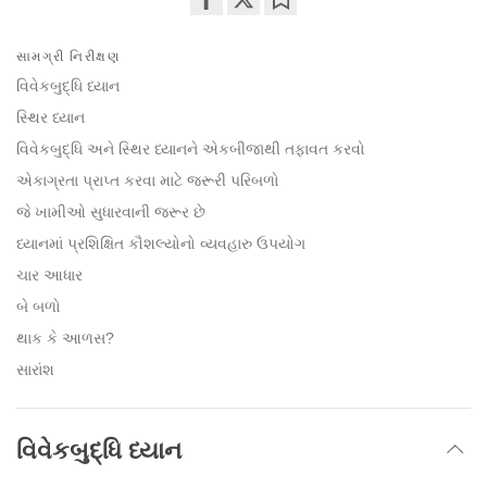
Share
Bookmark
on
સામગ્રી નિરીક્ષણ
facebook
વિવેકબુદ્ધિ ધ્યાન
સ્થિર ધ્યાન
વિવેકબુદ્ધિ અને સ્થિર ધ્યાનને એકબીજાથી તફાવત કરવો
એકાગ્રતા પ્રાપ્ત કરવા માટે જરૂરી પરિબળો
જે ખામીઓ સુધારવાની જરૂર છે
ધ્યાનમાં પ્રશિક્ષિત કૌશલ્યોનો વ્યવહારુ ઉપયોગ
ચાર આધાર
બે બળો
થાક કે આળસ?
સારાંશ
વિવેકબુદ્ધિ ધ્યાન