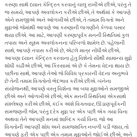
કરુણા સાથે ધ્યાન કેન્દ્રિત કરવાનું ચાલુ રાખીએ છીએ, પરંતુ તે
જ સમયે, આપણે અવલોકન કરીએ છીએ, તે અર્થમાં કે આપણે
એને સમજીએ અને ઓળખીએ છીએ, તે તમામ વિગતો અને
મુદ્દાઓ જેમાંથી આપણે આ કરુણાની લાગણીને કેળવા પસાર
થયા છીએ. આ માટે, આપણી કરુણાપૂર્વક મનની સ્થિતિમાં કુલ
તપાસ અને સૂક્ષ્મ અવલોકનના પરિબળો શામેલ છે. પહેલાની
સાથે, આપણે તપાસ કરીએ છે, એટલે માત્ર નોંધીએ છીએ,
આપણા ધ્યાન કેન્દ્રિત કરવાના હેતુ વિશેનો સૌથી સામાન્ય મુદ્દો
શોધી કાઢીએ છીએ, આ કિસ્સામાં એ છે કે તેમના વેદના થાય છે.
પછીના સાથે, આપણે તેઓ જે વિવિધ પ્રકારની વેદના અનુભવે
છે તેની તમામ વિગતોનો ભેદભાવ કરીએ છીએ. બંનેના
સંયોજનથી, આપણે વસ્તુ વિશેના આ બધા મુદ્દાઓને સમજીએ
છીએ અને ઓળખીએ છીએ, એક મનની સ્થિતિમાં એકસાથે
સંશ્લેષણ કરીએ છીએ, કંઈક અંશે વિગતવાર, ઊંડાણપૂર્વકની
સમજણની જેમ, પરંતુ દરેક મુદ્દા પર એક પછી એક ગયા વિના
અથવા તેને આપણી મનમાં શાબ્દિક કર્યા વિના. જો આ
વિગતોની આપણી શોધ અને સમજશક્તિ નબળી પડી જાય, તો
આપણે ફરી એક પછી એક તમામ મુદ્દાઓને જોઈએ છીએ, અને