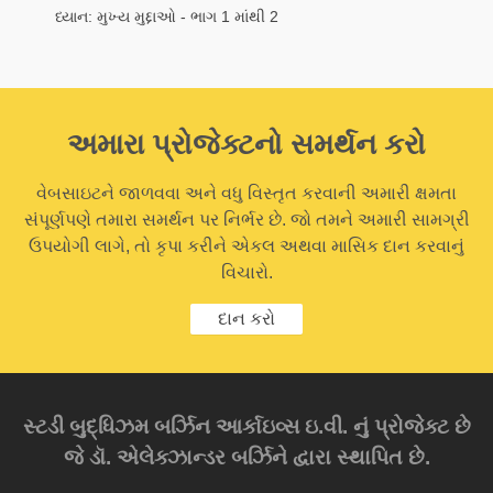
ધ્યાન: મુખ્ય મુદ્દાઓ - ભાગ 1 માંથી 2
અમારા પ્રોજેક્ટનો સમર્થન કરો
વેબસાઇટને જાળવવા અને વધુ વિસ્તૃત કરવાની અમારી ક્ષમતા
સંપૂર્ણપણે તમારા સમર્થન પર નિર્ભર છે. જો તમને અમારી સામગ્રી
ઉપયોગી લાગે, તો કૃપા કરીને એકલ અથવા માસિક દાન કરવાનું
વિચારો.
દાન કરો
સ્ટડી બુદ્ધિઝમ બર્ઝિન આર્કાઇવ્સ ઇ.વી. નું પ્રોજેક્ટ છે
જે ડૉ. એલેક્ઝાન્ડર બર્ઝિને દ્વારા સ્થાપિત છે.