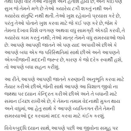
તેથી ઘણી વાર તેઓ નાખુશ અને હતાશ હોય છે, અને કોઈપણ
સુખ જે તેમને મળે છે તેઓ ક્યારેય ટકી શકતું નથી અને
ક્યારેય સંતુષ્ટિ નથી થતી. તેઓ ખુશ રહેવાનો પ્રયાસ કરે છે,
પરંતુ તેઓ પોતાને ખુશ કરવા માટે જે કંઈ પણ કરે છે, જેમ કે
તેમના દેખાવ વિશે વળગણ અથવા વધુ સામગ્રી એકઠી કરવી, તે
ક્યારેય કામ કરતું નથી; તેઓ માત્ર તેમને વધુ સમસ્યાઓ લાવે
છે. આપણે આપણી જાતને એ પણ યાદ અપાવીએ છીએ કે
આપણે બધા એક જ પરિસ્થિતિમાં સાથે છીએ અને આપણને
એકબીજાની મદદની જરૂર છે, કારણ કે જો દરેક સ્વાર્થી હશે,
તો આપણે બધા સહન કરીશું.
આ રીતે, આપણે આપણી જાતને કરુણાની અનુભૂતિ કરવા માટે
તૈયાર કરીએ છીએ, જેની સાથે આપણે આ વિશાળ જીવો ના
જથ્થા પર ધ્યાન કેન્દ્રિત કરીએ છીએ અને તે બધાની માટે
સમાન ઈચ્છા રાખીએ છે, કે તેમના તમામ વેદનાથી મુક્ત થાય
અને વધુમાં, આ હેતુ સાથે કે આપણે વ્યક્તિગત રીતે તેમની
સમસ્યાઓ દૂર કરવામાં મદદ કરવા માટે કંઈક કરશું.
વિવેકબુદ્ધિ ધ્યાન સાથે, આપણે પછી આ જીવોના સમૂહ પર