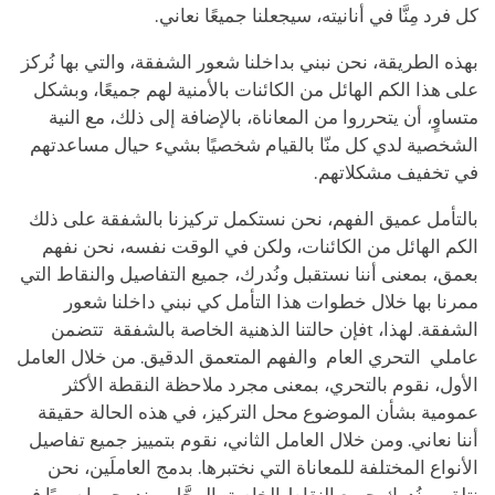
كل فرد مِنَّا في أنانيته، سيجعلنا جميعًا نعاني.
بهذه الطريقة، نحن نبني بداخلنا شعور الشفقة، والتي بها نُركز
على هذا الكم الهائل من الكائنات بالأمنية لهم جميعًا، وبشكل
متساوٍ، أن يتحرروا من المعاناة، بالإضافة إلى ذلك، مع النية
الشخصية لدي كل منّا بالقيام شخصيًا بشيء حيال مساعدتهم
في تخفيف مشكلاتهم.
بالتأمل عميق الفهم، نحن نستكمل تركيزنا بالشفقة على ذلك
الكم الهائل من الكائنات، ولكن في الوقت نفسه، نحن نفهم
بعمق، بمعنى أننا نستقبل ونُدرك، جميع التفاصيل والنقاط التي
ممرنا بها خلال خطوات هذا التأمل كي نبني داخلنا شعور
الشفقة. لهذا، tفإن حالتنا الذهنية الخاصة بالشفقة تتضمن
عاملي التحري العام والفهم المتعمق الدقيق. من خلال العامل
الأول، نقوم بالتحري، بمعنى مجرد ملاحظة النقطة الأكثر
عمومية بشأن الموضوع محل التركيز، في هذه الحالة حقيقة
أننا نعاني. ومن خلال العامل الثاني، نقوم بتمييز جميع تفاصيل
الأنواع المختلفة للمعاناة التي نختبرها. بدمج العاملَين، نحن