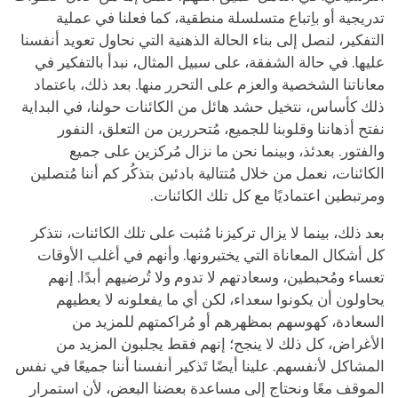
تدريجية أو باِتباع متسلسلة منطقية، كما فعلنا في عملية
التفكير، لنصل إلى بناء الحالة الذهنية التي نحاول تعويد أنفسنا
عليها. في حالة الشفقة، على سبيل المثال، نبدأ بالتفكير في
معاناتنا الشخصية والعزم على التحرر منها. بعد ذلك، باعتماد
ذلك كأساس، نتخيل حشد هائل من الكائنات حولنا، في البداية
نفتح أذهاننا وقلوبنا للجميع، مُتحررين من التعلق، النفور
والفتور. بعدئذ، وبينما نحن ما نزال مُركزين على جميع
الكائنات، نعمل من خلال مُتتالية بادئين بتذكُر كم أننا مُتصلين
ومرتبطين اعتماديًا مع كل تلك الكائنات.
بعد ذلك، بينما لا يزال تركيزنا مُثبت على تلك الكائنات، نتذكر
كل أشكال المعاناة التي يختبرونها. وأنهم في أغلب الأوقات
تعساء ومُحبطين، وسعادتهم ﻻ تدوم ولا تُرضيهم أبدًا. إنهم
يحاولون أن يكونوا سعداء، لكن أي ما يفعلونه ﻻ يعطيهم
السعادة، كهوسهم بمظهرهم أو مُراكمتهم للمزيد من
الأغراض، كل ذلك ﻻ ينجح؛ إنهم فقط يجلبون المزيد من
المشاكل لأنفسهم. علينا أيضًا تَذكير أنفسنا أننا جميعًا في نفس
الموقف معًا ونحتاج إلى مساعدة بعضنا البعض، لأن استمرار