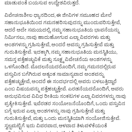
ಮಾಡುವಂತೆ ಬಯಸುವ ಉದ್ದೇಶವಿರುತ್ತದೆ.
ವಿವೇಚನಾಶೀಲ ಧ್ಯಾನದಿಂದ, ಈ ಜೀವಿಗಳ ಸಮೂಹದ ಮೇಲೆ
ಸಹಾನುಭೂತಿಯಿಂದ ಗಮನಹರಿಸುವುದನ್ನು ಮುಂದುವರಿಸುತ್ತೇವೆ,
ಆದರೆ ಅದೇ ಸಮಯದಲ್ಲಿ, ನಮ್ಮ ಸಹಾನುಭೂತಿಯ ಭಾವನೆಯನ್ನು
ನಿರ್ಮಿಸಲು, ನಾವು ಹಾದುಹೋಗುವ ಎಲ್ಲಾ ವಿವರಗಳು ಮತ್ತು
ಅಂಶಗಳನ್ನು ಗ್ರಹಿಸುತ್ತೇವೆ, ಅಂದರೆ ಅವನ್ನು ಗ್ರಹಿಸುತ್ತೇವೆ ಮತ್ತು
ಗುರುತಿಸುತ್ತೇವೆ. ಇದಕ್ಕಾಗಿ, ನಮ್ಮ ಸಹಾನುಭೂತಿಯ ಮನಸ್ಥಿತಿಯು,
ಸಮಸ್ತ ಪತ್ತೆಹಚ್ಚುವಿಕೆ ಮತ್ತು ಸೂಕ್ಷ್ಮ ವಿವೇಚನೆಯ ಅಂಶಗಳನ್ನು
ಒಳಗೊಂಡಿದೆ. ಮೊದಲನೆಯದರೊಂದಿಗೆ, ನಮ್ಮ ಗಮನದಲ್ಲಿರುವ
ವಸ್ತುವಿನ ಬಗೆಗಿರುವ ಅತ್ಯಂತ ಸಾಮಾನ್ಯವಾದ ಅಂಶವನ್ನು
ಪತ್ತೆಹಚ್ಚುತ್ತೇವೆ, ಅಂದರೆ ಈ ಸಂದರ್ಭದಲ್ಲಿ ಅವರು ಬಳಲುತ್ತಿದ್ದಾರೆ
ಎಂಬ ವಿಷಯವನ್ನು ಪತ್ತೆಹಚ್ಚುತ್ತೇವೆ. ಎರಡನೆಯದರೊಂದಿಗೆ, ಅವರು
ಅನುಭವಿಸುವ ವಿವಿಧ ರೀತಿಯ ಸಂಕಟಗಳ ಎಲ್ಲಾ ವಿವರಗಳನ್ನು ನಾವು
ಪ್ರತ್ಯೇಕಿಸುತ್ತೇವೆ. ಇವೆರಡರ ಸಂಯೋಜನೆಯೊಂದಿಗೆ, ಒಂದು ವಸ್ತುವಿನ
ಬಗ್ಗೆ ಇರುವ ಎಲ್ಲಾ ಅಂಶಗಳನ್ನು ನಾವು ಗ್ರಹಿಸುತ್ತೇವೆ ಮತ್ತು
ಗುರುತಿಸುತ್ತೇವೆ, ಮತ್ತು ಒಂದು ಮನಸ್ಥಿತಿಯಾಗಿ ಸಂಯೋಜಿಸುತ್ತೇವೆ.
ಸ್ವಲ್ಪಮಟ್ಟಿಗೆ ಇದು ವಿವರವಾದ, ಆಳವಾದ ತಿಳುವಳಿಕೆಯಂತೆ