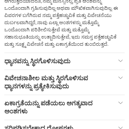
ಆಗಿರುತ್ತದೆಯಾದರೂ, ನಮ್ಮ ಮನಸ್ಸಿನಲ್ಲಿ, ಪ್ರತಿ ಅಂಶವನ್ನು
ಒಂದೊಂದಾಗಿ ಗ್ರಹಿಸುವುದಿಲ್ಲ ಅಥವಾ ಮೌಖಿಕವಾಗಿಸುವುದಿಲ್ಲ. ಈ
ವಿವರಗಳ ಬಗೆಗಿರುವ ನಮ್ಮ ಪತ್ತೆಹಚ್ಚುವಿಕೆ ಮತ್ತು ವಿವೇಚನೆಯು
ದುರ್ಬಲವಾಗಿದ್ದರೆ, ನಾವು ಎಲ್ಲಾ ಅಂಶಗಳನ್ನು ಮತ್ತೊಮ್ಮೆ
ಒಂದೊಂದಾಗಿ ಪರಿಶೀಲಿಸುತ್ತೇವೆ ಮತ್ತು ಮತ್ತೊಮ್ಮೆ
ಸಹಾನುಭೂತಿಯನ್ನು ಉತ್ಪಾದಿಸುತ್ತೇವೆ, ಇದು ಸಮಸ್ತ ಪತ್ತೆಹಚ್ಚುವಿಕೆ
ಮತ್ತು ಸೂಕ್ಷ್ಮ ವಿವೇಚನೆ ಮತ್ತು ಏಕಾಗ್ರತೆಯಿಂದ ತುಂಬಿರುತ್ತದೆ.
ಧ್ಯಾನವನ್ನು
ಸ್ಥಿರಗೊಳಿಸುವುದು
ವಿವೇಚನಾಶೀಲ
ಮತ್ತು
ಸ್ಥಿರಗೊಳಿಸುವ
ಧ್ಯಾನಗಳನ್ನು
ಪ್ರತ್ಯೇಕಿಸುವುದು
ಏಕಾಗ್ರತೆಯನ್ನು
ಪಡೆಯಲು
ಅಗತ್ಯವಾದ
ಅಂಶಗಳು
ಸರಿಪಡಿಸಬೇಕಾದ
ದೋಷಗಳು