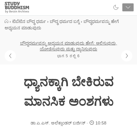
Close
Study
Buddhism
Home
›
ಟಿಬೆಟಿನ ಬೌದ್ಧ ಧರ್ಮ
›
ಬೌದ್ಧ ಧರ್ಮದ ಬಗ್ಗೆ
›
ಬೌದ್ಧಧರ್ಮವನ್ನು ಹೇಗೆ
ಅಧ್ಯಯನ ಮಾಡುವುದು
ಬೌದ್ಧಧರ್ಮವನ್ನು ಅಧ್ಯಯನ ಮಾಡುವುದು ಹೇಗೆ: ಆಲಿಸುವುದು,
ಯೋಚಿಸುವುದು ಮತ್ತು ಧ್ಯಾನಿಸುವುದು
ಭಾಗ 5 ರಲ್ಲಿ 6
ಧ್ಯಾನಕ್ಕಾಗಿ ಬೇಕಿರುವ
ಮಾನಸಿಕ ಅಂಶಗಳು
ಡಾ.ಎ.ಎಸ್. ಅಲೆಕ್ಸಾಂಡರ್ ಬರ್ಜಿನ್
10:58