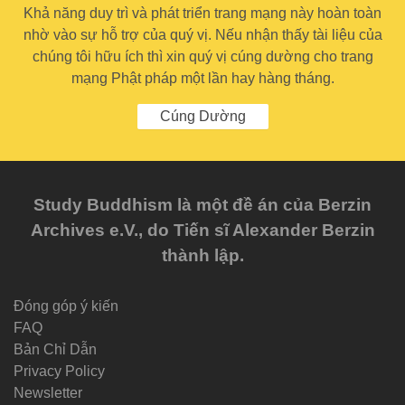
Khả năng duy trì và phát triển trang mạng này hoàn toàn
nhờ vào sự hỗ trợ của quý vị. Nếu nhận thấy tài liệu của
chúng tôi hữu ích thì xin quý vị cúng dường cho trang
mạng Phật pháp một lần hay hàng tháng.
Cúng Dường
Study Buddhism là một đề án của Berzin
Archives e.V., do Tiến sĩ Alexander Berzin
thành lập.
Đóng góp ý kiến
FAQ
Bản Chỉ Dẫn
Privacy Policy
Newsletter