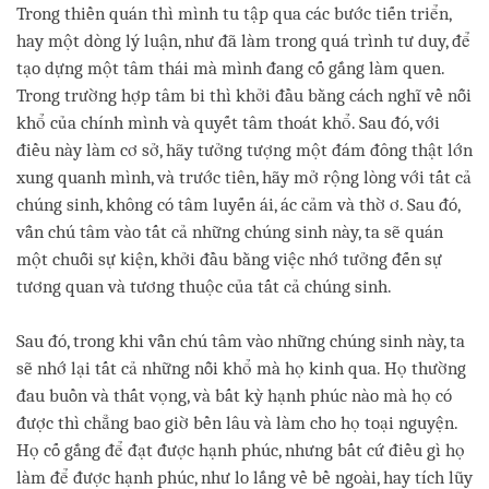
Trong thiền quán thì mình tu tập qua các bước tiến triển,
hay một dòng lý luận, như đã làm trong quá trình tư duy, để
tạo dựng một tâm thái mà mình đang cố gắng làm quen.
Trong trường hợp tâm bi thì khởi đầu bằng cách nghĩ về nỗi
khổ của chính mình và quyết tâm thoát khổ. Sau đó, với
điều này làm cơ sở, hãy tưởng tượng một đám đông thật lớn
xung quanh mình, và trước tiên, hãy mở rộng lòng với tất cả
chúng sinh, không có tâm luyến ái, ác cảm và thờ ơ. Sau đó,
vẫn chú tâm vào tất cả những chúng sinh này, ta sẽ quán
một chuỗi sự kiện, khởi đầu bằng việc nhớ tưởng đến sự
tương quan và tương thuộc của tất cả chúng sinh.
Sau đó, trong khi vẫn chú tâm vào những chúng sinh này, ta
sẽ nhớ lại tất cả những nỗi khổ mà họ kinh qua. Họ thường
đau buồn và thất vọng, và bất kỳ hạnh phúc nào mà họ có
được thì chẳng bao giờ bền lâu và làm cho họ toại nguyện.
Họ cố gắng để đạt được hạnh phúc, nhưng bất cứ điều gì họ
làm để được hạnh phúc, như lo lắng về bề ngoài, hay tích lũy