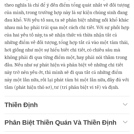
theo nghĩa là chỉ để ý đến điểm tổng quát nhất về đối tượng
của mình, trong trường hợp này là sự kiện chúng sinh đang
đau khổ. Với yếu tố sau, ta sẽ phân biệt những nỗi khổ khác
nhau mà họ phải trải qua một cách chi tiết. Với sự phối hợp
của hai yếu tố này, ta sẽ nhận thức và thừa nhận tất cả
những điểm về đối tượng, tổng hợp tất cả vào một tâm thái,
hơi giống như một sự hiểu biết chi tiết, có chiều sâu mà
không phải đi qua từng điểm một, hay phải nói thầm trong
đầu. Nếu như sự phát hiện và phân biệt về những chi tiết
này trở nên yếu ớt, thì mình sẽ đi qua tất cả những điểm
này một lần nữa, rồi lại phát tâm bi một lần nữa, đầy đủ với
tầm (phát hiện thô sơ), tư (trí phân biệt vi tế) và định.
Thiền Định
Phân Biệt Thiền Quán Và Thiền Định