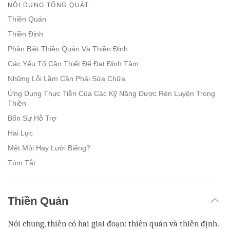
on
NỘI DUNG TỔNG QUÁT
facebook
Thiền Quán
Thiền Định
Phân Biệt Thiền Quán Và Thiền Định
Các Yếu Tố Cần Thiết Để Đạt Định Tâm
Những Lỗi Lầm Cần Phải Sửa Chữa
Ứng Dụng Thực Tiễn Của Các Kỹ Năng Được Rèn Luyện Trong
Thiền
Bốn Sự Hỗ Trợ
Hai Lực
Mệt Mỏi Hay Lười Biếng?
Tóm Tắt
Thiền Quán
Nói chung, thiền có hai giai đoạn: thiền quán và thiền định.