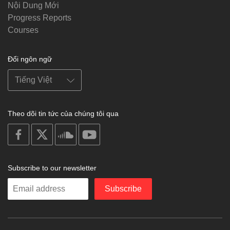
Nội Dung Mới
Progress Reports
Courses
Đổi ngôn ngữ
Theo dõi tin tức của chúng tôi qua
on
on
on
on
facebook
X
soundcloud
youtube
Subscribe to our newsletter
Enter
Subscribe
your
email