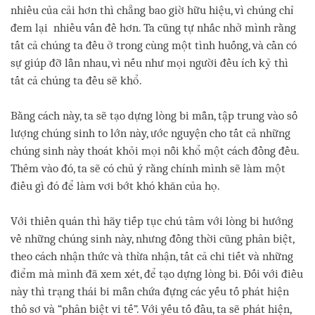
nhiều của cải hơn thì chẳng bao giờ hữu hiệu, vì chúng chỉ
đem lại nhiều vấn đề hơn. Ta cũng tự nhắc nhở mình rằng
tất cả chúng ta đều ở trong cùng một tình huống, và cần có
sự giúp đỡ lẫn nhau, vì nếu như mọi người đều ích kỷ thì
tất cả chúng ta đều sẽ khổ.
Bằng cách này, ta sẽ tạo dựng lòng bi mẫn, tập trung vào số
lượng chúng sinh to lớn này, ước nguyện cho tất cả những
chúng sinh này thoát khỏi mọi nỗi khổ một cách đồng đều.
Thêm vào đó, ta sẽ có chủ ý rằng chính mình sẽ làm một
điều gì đó để làm vơi bớt khó khăn của họ.
Với thiền quán thì hãy tiếp tục chú tâm với lòng bi hướng
về những chúng sinh này, nhưng đồng thời cũng phân biệt,
theo cách nhận thức và thừa nhận, tất cả chi tiết và những
điểm mà mình đã xem xét, để tạo dựng lòng bi. Đối với điều
này thì trạng thái bi mẫn chứa đựng các yếu tố phát hiện
thô sơ và “phân biệt vi tế”. Với yếu tố đầu, ta sẽ phát hiện,