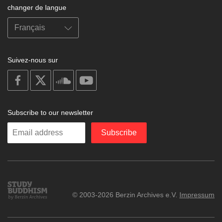
changer de langue
Suivez-nous sur
on
on
on
on
facebook
X
soundcloud
youtube
Subscribe to our newsletter
Enter
Subscribe
your
email
Study
© 2003-2026 Berzin Archives e.V.
Impressum
Buddhism
Home