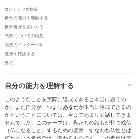
Share
Bookmark
on
コンテンツの概要
facebook
自分の能力を理解する
自分自身を思いやる
慈悲についての瞑想
瞑想のインターバル
進歩を確認する
要約
自分の能力を理解する
このようなことを実際に達成できると本当に思うの
か、また自分が、つまり
あなた
が本当に達成できるの
かということについては、今まであまりお話してきま
せんでした。このテーマは、私たちの誰もが持つ成仏
（仏になること）するための要因、すなわち仏性とは
何かという考察全体に関わるものです。この考察は何