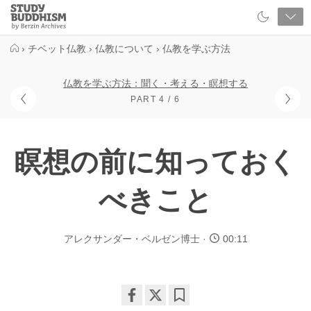
Close
Study
Buddhism
Home
›
チベット仏教
›
仏教について
›
仏教を学ぶ方法
仏教を学ぶ方法：聞く・考える・瞑想する
PART 4 / 6
瞑想の前に知っておく
べきこと
アレクサンダー・ベルゼン博士
00:11