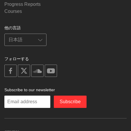
Progress Reports
Courses
他の言語
フォローする
on
on
on
on
facebook
X
soundcloud
youtube
Subscribe to our newsletter
Enter
Subscribe
your
email