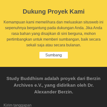
Dukung Proyek Kami
Kemampuan kami memelihara dan meluaskan situsweb ini
sepenuhnya bergantung pada dukungan Anda. Jika Anda
rasa bahan yang disajikan di sini berguna, mohon
pertimbangkan untuk memberi sumbangan, baik secara
sekali saja atau secara bulanan.
Sumbang
Study Buddhism adalah proyek dari Berzin
Archives e.V., yang didirikan oleh Dr.
Alexander Berzin.
Kirim tanggapan