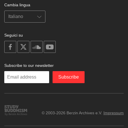
Cambia lingua
Seguici su
on
on
on
on
facebook
X
soundcloud
youtube
Subscribe to our newsletter
Enter
Subscribe
your
email
Study
© 2003-2026 Berzin Archives e.V.
Impressum
Buddhism
Home