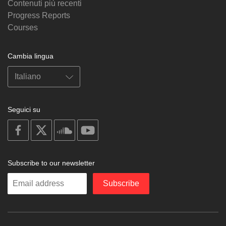
Contenuti più recenti
Progress Reports
Courses
Cambia lingua
Seguici su
on
on
on
on
facebook
X
soundcloud
youtube
Subscribe to our newsletter
Enter
Subscribe
your
email