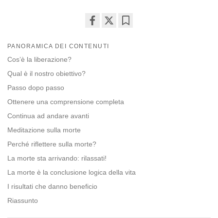
Share
Bookmark
on
PANORAMICA DEI CONTENUTI
facebook
Cos’è la liberazione?
Qual è il nostro obiettivo?
Passo dopo passo
Ottenere una comprensione completa
Continua ad andare avanti
Meditazione sulla morte
Perché riflettere sulla morte?
La morte sta arrivando: rilassati!
La morte è la conclusione logica della vita
I risultati che danno beneficio
Riassunto